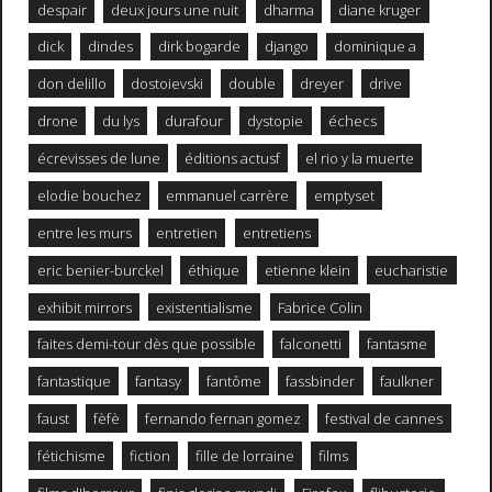
despair
deux jours une nuit
dharma
diane kruger
dick
dindes
dirk bogarde
django
dominique a
don delillo
dostoievski
double
dreyer
drive
drone
du lys
durafour
dystopie
échecs
écrevisses de lune
éditions actusf
el rio y la muerte
elodie bouchez
emmanuel carrère
emptyset
entre les murs
entretien
entretiens
eric benier-burckel
éthique
etienne klein
eucharistie
exhibit mirrors
existentialisme
Fabrice Colin
faites demi-tour dès que possible
falconetti
fantasme
fantastique
fantasy
fantôme
fassbinder
faulkner
faust
fèfè
fernando fernan gomez
festival de cannes
fétichisme
fiction
fille de lorraine
films