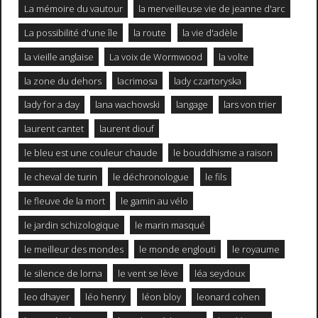
La mémoire du vautour
la merveilleuse vie de jeanne d'arc
La possibilité d'une île
la route
la vie d'adèle
la vieille anglaise
La voix de Wormwood
la volte
la zone du dehors
lacrimosa
lady czartoryska
lady for a day
lana wachowski
langage
lars von trier
laurent cantet
laurent diouf
le bleu est une couleur chaude
le bouddhisme a raison
le cheval de turin
le déchronologue
le fils
le fleuve de la mort
le gamin au vélo
le jardin schizologique
le marin masqué
le meilleur des mondes
le monde englouti
le royaume
le silence de lorna
le vent se lève
léa seydoux
leo dhayer
léo henry
léon bloy
leonard cohen