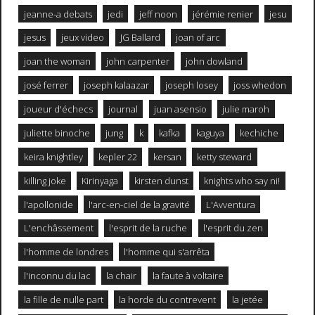
jeanne-a debats
jedi
jeff noon
jérémie renier
jesu
jesus
jeux video
JG Ballard
joan of arc
joan the woman
john carpenter
john dowland
josé ferrer
joseph kalaazar
joseph losey
joss whedon
joueur d'échecs
journal
juan asensio
julie maroh
juliette binoche
jung
k
kafka
kaguya
kechiche
keira knightley
kepler 22
kersan
ketty steward
killing joke
Kirinyaga
kirsten dunst
knights who say ni!
l'apollonide
l'arc-en-ciel de la gravité
L'Avventura
L'enchâssement
l'esprit de la ruche
l'esprit du zen
l'homme de londres
l'homme qui s'arrêta
l'inconnu du lac
la chair
la faute à voltaire
la fille de nulle part
la horde du contrevent
la jetée