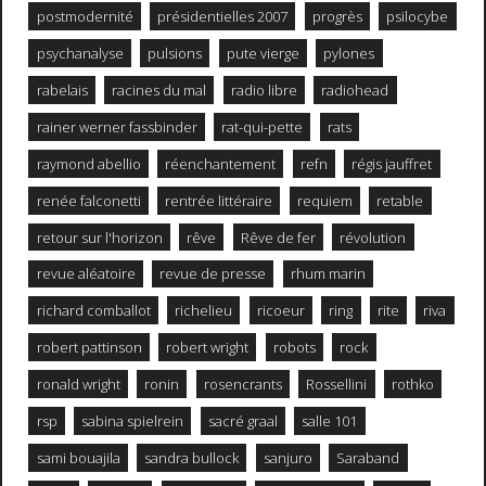
postmodernité
présidentielles 2007
progrès
psilocybe
psychanalyse
pulsions
pute vierge
pylones
rabelais
racines du mal
radio libre
radiohead
rainer werner fassbinder
rat-qui-pette
rats
raymond abellio
réenchantement
refn
régis jauffret
renée falconetti
rentrée littéraire
requiem
retable
retour sur l'horizon
rêve
Rêve de fer
révolution
revue aléatoire
revue de presse
rhum marin
richard comballot
richelieu
ricoeur
ring
rite
riva
robert pattinson
robert wright
robots
rock
ronald wright
ronin
rosencrants
Rossellini
rothko
rsp
sabina spielrein
sacré graal
salle 101
sami bouajila
sandra bullock
sanjuro
Saraband