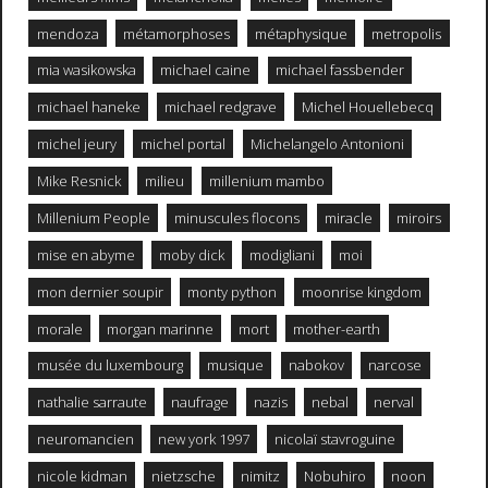
mendoza
métamorphoses
métaphysique
metropolis
mia wasikowska
michael caine
michael fassbender
michael haneke
michael redgrave
Michel Houellebecq
michel jeury
michel portal
Michelangelo Antonioni
Mike Resnick
milieu
millenium mambo
Millenium People
minuscules flocons
miracle
miroirs
mise en abyme
moby dick
modigliani
moi
mon dernier soupir
monty python
moonrise kingdom
morale
morgan marinne
mort
mother-earth
musée du luxembourg
musique
nabokov
narcose
nathalie sarraute
naufrage
nazis
nebal
nerval
neuromancien
new york 1997
nicolaï stavroguine
nicole kidman
nietzsche
nimitz
Nobuhiro
noon