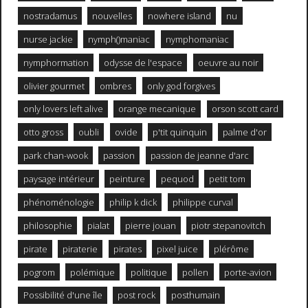
nostradamus
nouvelles
nowhere island
nu
nurse jackie
nymph()maniac
nymphomaniac
nymphormation
odysse de l'espace
oeuvre au noir
olivier gourmet
ombres
only god forgives
only lovers left alive
orange mecanique
orson scott card
otto gross
oubli
ovide
p'tit quinquin
palme d'or
park chan-wook
passion
passion de jeanne d'arc
paysage intérieur
peinture
pequod
petit tom
phénoménologie
philip k dick
philippe curval
philosophie
pialat
pierre jouan
piotr stepanovitch
pirate
piraterie
pirates
pixel juice
plérôme
pogrom
polémique
politique
pollen
porte-avion
Possibilité d'une île
post rock
posthumain