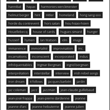
hannibal
hapax
harmonies werckmeister
helmut berger
hint
Hitler
homeland
hong sang-soo
horde du contrevent
hors satan
hou hsiao-hsien
Houellebecq
house of cards
hugues simard
hunger
husserl
hymen
Ian Watson
idm
image
immanence
immortalité
improvisation
inc.
incarnations
inconscient
incorporated
indus
infréquentables
Ingmar Bergman
ingrid bergman
interprétation
interstellar
interview
irish rebel songs
Iron dream
it follows
jacques barbéri
jardin
jaz coleman
jazz
jazzman
jean-claude guillebaud
jean-josé frappa
jean-pierre dardenne
jeanne
jeanne d'arc
jeanne hebuterne
jeanne julien