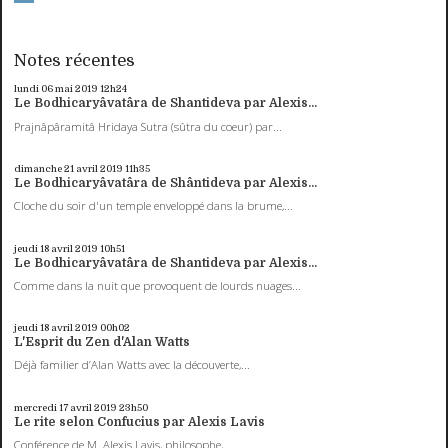
Notes récentes
lundi 06
mai 2019
12h24
Le Bodhicaryâvatâra de Shantideva par Alexis...
Prajnâpâramitâ Hridaya Sutra (sûtra du coeur) par...
dimanche 21
avril 2019
11h35
Le Bodhicaryâvatâra de Shântideva par Alexis...
Cloche du soir d'un temple enveloppé dans la brume,...
jeudi 18
avril 2019
10h51
Le Bodhicaryâvatâra de Shantideva par Alexis...
Comme dans la nuit que provoquent de lourds nuages...
jeudi 18
avril 2019
00h02
L'Esprit du Zen d'Alan Watts
Déjà familier d’Alan Watts avec la découverte,...
mercredi 17
avril 2019
23h50
Le rite selon Confucius par Alexis Lavis
Conférence de M. Alexis Lavis, philosophe,...