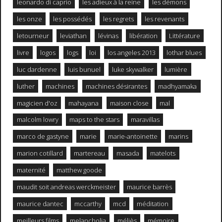
leonardo di caprio
les adieux à la reine
les démons
les onze
les possédés
les regrets
les revenants
letourneur
leviathan
lévinas
libération
Littérature
livre
logos
logs
loi
los angeles 2013
lothar blues
luc dardenne
luis bunuel
luke skywalker
lumière
luther
machines
machines désirantes
madhyamaka
magicien d'oz
mahayana
maison close
mal
malcolm lowry
maps to the stars
maravillas
marco de gastyne
marie
marie-antoinette
marins
marion cotillard
martereau
masada
matelots
maternité
matthew goode
maudit soit andreas werckmeister
maurice barrès
maurice dantec
mccarthy
mcd
méditation
meilleurs films
melancholia
méliès
mémoire