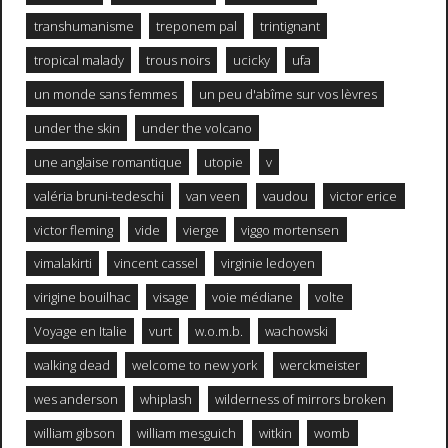
transhumanisme
treponem pal
trintignant
tropical malady
trous noirs
ucicky
ufa
un monde sans femmes
un peu d'abîme sur vos lèvres
under the skin
under the volcano
une anglaise romantique
utopie
v
valéria bruni-tedeschi
van veen
vaudou
victor erice
victor fleming
vide
vierge
viggo mortensen
vimalakirti
vincent cassel
virginie ledoyen
virigine bouilhac
visage
voie médiane
volte
Voyage en Italie
vurt
w.o.m.b.
wachowski
walking dead
welcome to new york
werckmeister
wes anderson
whiplash
wilderness of mirrors broken
william gibson
william mesguich
witkin
womb