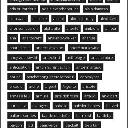
ada ou l'ardeur
adèle exarchopoulos
alain damasio
alan watts
alchimie
alcool
aldous huxley
alexis lavis
alfonson cuaron
alphaville
altérité
ambient
amour
ana
ana torrent
anakin skywalker
analyse
anarchisme
anders wozaine
andré markowicz
andy wachowski
antéchrist
anthologie
antichambre
anticipation
anton lavrentiévitch
antonin artaud
aouda
apichatpong weerasethakul
apocalypse
arcadio
arche
argent
Argento
aristote
armes à feu
armure
arta dobroshi
artaud
arvo part
aure atika
avengers
babelio
babylon babies
ballard
ballons-sondes
bande dessinée
barn owl
bartleby
baygon
bd
beauverger
beckett
béla tarr