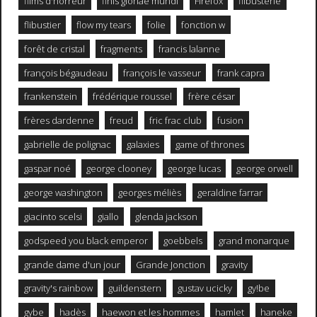
films d'horreur
finis gloriae mundi
Firefox
flibusterie
flibustier
flow my tears
folie
fonction w
forêt de cristal
fragments
francis lalanne
françois bégaudeau
françois le vasseur
frank capra
frankenstein
frédérique roussel
frère césar
frères dardenne
freud
fric frac club
fusion
gabrielle de polignac
galaxies
game of thrones
gaspar noé
george clooney
george lucas
george orwell
george washington
georges méliès
geraldine farrar
giacinto scelsi
giallo
glenda jackson
godspeed you black emperor
goebbels
grand monarque
grande dame d'un jour
Grande Jonction
gravity
gravity's rainbow
guildenstern
gustav ucicky
gy!be
gybe
hadès
haewon et les hommes
hamlet
haneke