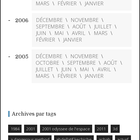
MARS
FÉVRIER
JANVIER
DÉCEMBRE
NOVEMBRE
2006
SEPTEMBRE
AOÛT
JUILLET
JUIN
MAI
AVRIL
MARS
FÉVRIER
JANVIER
DÉCEMBRE
NOVEMBRE
2005
OCTOBRE
SEPTEMBRE
AOÛT
JUILLET
JUIN
MAI
AVRIL
MARS
FÉVRIER
JANVIER
Archives par tags
1984
2001
2001 odyssee de l'espace
2011
3d
a dangerous method
abdellatif kechiche
achab
actusf