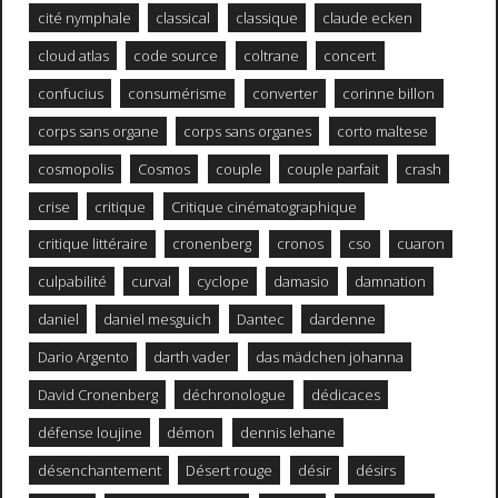
cité nymphale
classical
classique
claude ecken
cloud atlas
code source
coltrane
concert
confucius
consumérisme
converter
corinne billon
corps sans organe
corps sans organes
corto maltese
cosmopolis
Cosmos
couple
couple parfait
crash
crise
critique
Critique cinématographique
critique littéraire
cronenberg
cronos
cso
cuaron
culpabilité
curval
cyclope
damasio
damnation
daniel
daniel mesguich
Dantec
dardenne
Dario Argento
darth vader
das mädchen johanna
David Cronenberg
déchronologue
dédicaces
défense loujine
démon
dennis lehane
désenchantement
Désert rouge
désir
désirs