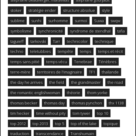
stéphane beauverger; maravillas
stéphane gourjault
stoker
stratégie ender
structure absolue
style
sublime
sunhi
surhomme
surmoi
Suwa
swqw
symbolisme
synchronicité
syndrome de stendhal
tafia
taguieff
tarkovski
Tarr
technicolor
technique
techno
teletubbies
tempête
temps
temps et récit
temps sans pitié
temps vécu
Tenebrae
Ténèbres
terre-mère
territoires de l'imaginaire
TF1
thaïlande
the day he arrives
the field
the grandmaster
the road
the romantic englishwoman
théorie
thom yorke
thomas becker
thomas day
thomas pynchon
thx 1138
tim hecker
time without pity
tom tywer
top 10
top 2012
top 2013
top 5
top of the lake
topique
traduction
transcendance
Transhumain