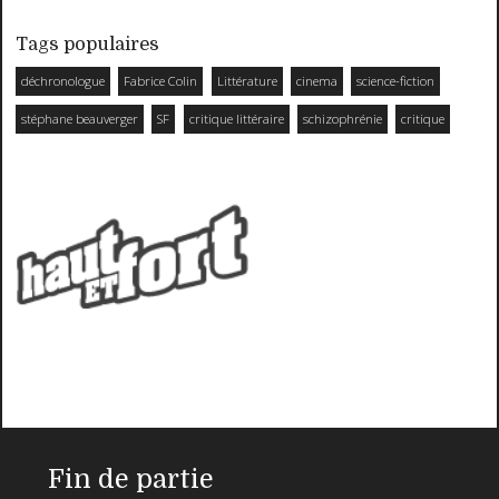
Tags populaires
déchronologue
Fabrice Colin
Littérature
cinema
science-fiction
stéphane beauverger
SF
critique littéraire
schizophrénie
critique
Fin de partie