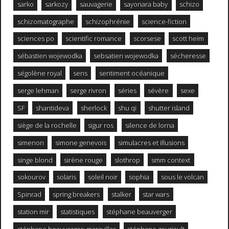
sarko
sarkozy
sauvagerie
sayonara baby
schizo
schizomatographe
schizophrénie
science-fiction
sciences po
scientific romance
scorsese
scott heim
sébastien wojewodka
sebsatien wojewodka
sécheresse
ségolène royal
sens
sentiment océanique
serge lehman
serge rivron
séries
sévère
sexe
SF
shantideva
sherlock
shu qi
shutter island
siège de la rochelle
sigur ros
silence de lorna
simenon
simone genevois
simulacres et illusions
singe blond
sirène rouge
slothrop
smm context
sokourov
solaris
soleil noir
sophia
sous le volcan
Spinrad
spring breakers
stalker
star wars
station mir
statistiques
stéphane beauverger