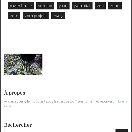
xavier bruce
yojimbo
yuan
yvan attal
zen
zone
zorn
zorn project
zweig
À propos
Ancien super-vilain officiant sous le masque du Transhumain et reconverti...
Lire la
suite
Rechercher