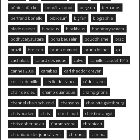
bénier-bürckel
benoît jacquot
bergson
bernanos
bertrand bonello
bibliosurf
big fan
biographie
blade runner
blockaus
blockhaus
bodhicaryavatara
bodhycaryavatara
boris beuzelin
bouddhisme
brac
brazil
bresson
bruno dumont
bruno lochet
ça
cachalots
cafard cosmique
calvo
camille claudel 1915
cannes 2009
caraïbes
carl theodor dreyer
cecil b. demille
céclie de france
cédric kahn
chair de dieu
champ quantique
champignons
channel chain schizoid
chansons
charlotte gainsbourg
chris marker
christ
christ mort
christine angot
christopher nolan
Chromozone
chronicart
chronique des jours à venir
chronos
cinema