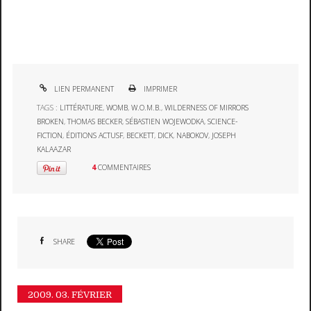
LIEN PERMANENT
IMPRIMER
TAGS :
LITTÉRATURE
,
WOMB
,
W.O.M.B.
,
WILDERNESS OF MIRRORS
BROKEN
,
THOMAS BECKER
,
SÉBASTIEN WOJEWODKA
,
SCIENCE-
FICTION
,
ÉDITIONS ACTUSF
,
BECKETT
,
DICK
,
NABOKOV
,
JOSEPH
KALAAZAR
4
COMMENTAIRES
SHARE
2009.
03. FÉVRIER