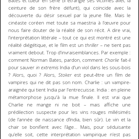
Bates et tueur en série (il étrangle ses victimes avec la
ceinture de son frère défunt), qui coïncide avec la
découverte du désir sexuel par la jeune fille. Mais le
cinéaste coréen met toute sa maestria à l’œuvre pour
nous faire douter de la réalité de son récit. A dire vrai,
l'interprétation littérale – tout ce qui est montré est une
réalité diégétique, et le film est un
thriller
– ne tient pas
vraiment debout. Trop d'invraisemblances. Par exemple :
comment Norman Bates, pardon, comment
Charlie
fait-il
pour sauver
in extremis
India d'un viol dans les sous-bois
? Alors, quoi ? Alors,
Stoker
est peut-être un film de
vampires qui ne dit pas son nom. Charlie : un vampire-
araignée qui tient India par l'entrecuisse. India : en pleine
métamorphose jusqu'à la mue finale. Il est vrai que
Charlie ne mange ni ne boit – mais affiche une
prédilection suspecte pour les vins rouges millésimés
(de l’année de naissance d’India, bien sûr). Le vin et la
chair se bonifient avec l’âge… Mais, pour séduisante
qu’elle soit, cette interprétation vampirique n’est pas