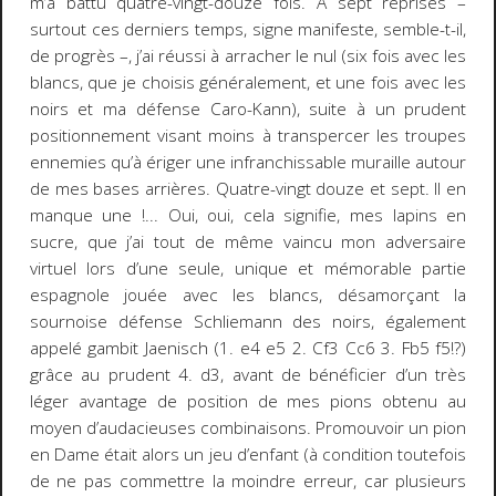
m’a battu quatre-vingt-douze fois. À sept reprises –
surtout ces derniers temps, signe manifeste, semble-t-il,
de progrès –, j’ai réussi à arracher le nul (six fois avec les
blancs, que je choisis généralement, et une fois avec les
noirs et ma défense Caro-Kann), suite à un prudent
positionnement visant moins à transpercer les troupes
ennemies qu’à ériger une infranchissable muraille autour
de mes bases arrières. Quatre-vingt douze et sept. Il en
manque une !... Oui, oui, cela signifie, mes lapins en
sucre, que j’ai tout de même vaincu mon adversaire
virtuel lors d’une seule, unique et mémorable partie
espagnole jouée avec les blancs, désamorçant la
sournoise
défense Schliemann
des noirs, également
appelé
gambit Jaenisch
(1. e4 e5 2. Cf3 Cc6 3. Fb5
f5!?)
grâce au prudent 4.
d3
, avant de bénéficier d’un très
léger avantage de position de mes pions obtenu au
moyen d’audacieuses combinaisons. Promouvoir un pion
en Dame était alors un jeu d’enfant (à condition toutefois
de ne pas commettre la moindre erreur, car plusieurs