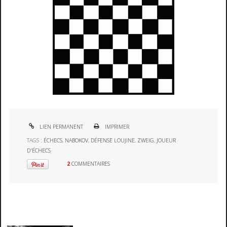
LIEN PERMANENT
IMPRIMER
TAGS :
ÉCHECS
,
NABOKOV
,
DÉFENSE LOUJINE
,
ZWEIG
,
JOUEUR
D'ÉCHECS
2
COMMENTAIRES