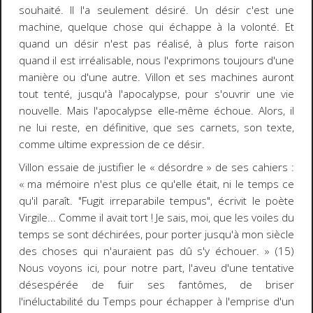
souhaité. Il l'a seulement
désiré
. Un désir c'est une
machine, quelque chose qui échappe à la volonté. Et
quand un désir n'est pas réalisé, à plus forte raison
quand il est irréalisable, nous l'exprimons toujours d'une
manière ou d'une autre. Villon et ses machines auront
tout tenté, jusqu'à l'apocalypse, pour s'ouvrir une vie
nouvelle. Mais l'apocalypse elle-même échoue. Alors, il
ne lui reste, en définitive, que ses carnets, son
texte
,
comme ultime expression de ce désir.
Villon essaie de justifier le « désordre » de ses cahiers :
« ma mémoire n'est plus ce qu'elle était, ni le temps ce
qu'il paraît. "
Fugit irreparabile tempus
", écrivit le poète
Virgile... Comme il avait tort ! Je sais, moi, que les voiles du
temps se sont déchirées, pour porter jusqu'à mon siècle
des choses qui n'auraient pas dû s'y échouer. » (15)
Nous voyons ici, pour notre part, l'aveu d'une tentative
désespérée de fuir ses fantômes, de briser
l'inéluctabilité du Temps pour échapper à l'emprise d'un