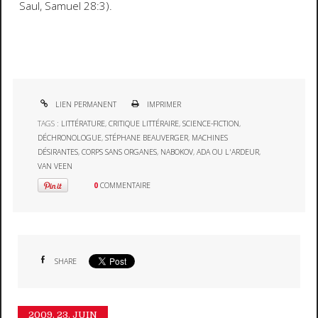
Saul, Samuel 28:3).
LIEN PERMANENT
IMPRIMER
TAGS :
LITTÉRATURE
,
CRITIQUE LITTÉRAIRE
,
SCIENCE-FICTION
,
DÉCHRONOLOGUE
,
STÉPHANE BEAUVERGER
,
MACHINES
DÉSIRANTES
,
CORPS SANS ORGANES
,
NABOKOV
,
ADA OU L'ARDEUR
,
VAN VEEN
0
COMMENTAIRE
SHARE
2009.
23. JUIN