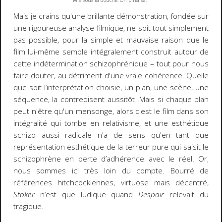
Mia sous la douche. Oh pinaise
Mais je crains qu'une brillante démonstration, fondée sur
une rigoureuse analyse filmique, ne soit tout simplement
pas possible, pour la simple et mauvaise raison que le
film lui-même semble intégralement construit autour de
cette indétermination schizophrénique – tout pour nous
faire douter, au détriment d'une vraie cohérence. Quelle
que soit l’interprétation choisie, un plan, une scène, une
séquence, la contredisent aussitôt .Mais si chaque plan
peut n'être qu'un mensonge, alors c'est le film dans son
intégralité qui tombe en relativisme, et une esthétique
schizo aussi radicale n'a de sens qu'en tant que
représentation esthétique de la terreur pure qui saisit le
schizophrène en perte d’adhérence avec le réel. Or,
nous sommes ici très loin du compte. Bourré de
références hitchcockiennes, virtuose mais décentré,
Stoker
n’est que ludique quand
Despair
relevait du
tragique.