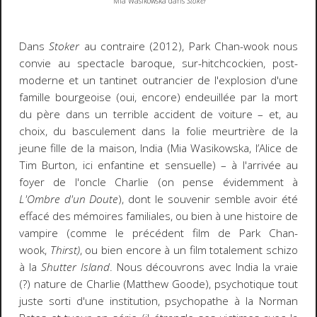
Mia Wasikowska dans
Stoker
Dans
Stoker
au contraire (2012), Park Chan-wook nous
convie au spectacle baroque, sur-hitchcockien, post-
moderne et un tantinet outrancier de l'explosion d'une
famille bourgeoise (oui, encore) endeuillée par la mort
du père dans un terrible accident de voiture – et, au
choix, du basculement dans la folie meurtrière de la
jeune fille de la maison, India (Mia Wasikowska, l’Alice de
Tim Burton, ici enfantine et sensuelle) – à l'arrivée au
foyer de l'oncle Charlie (on pense évidemment à
L'Ombre d'un Doute
), dont le souvenir semble avoir été
effacé des mémoires familiales, ou bien à une histoire de
vampire (comme le précédent film de Park Chan-
wook,
Thirst)
, ou bien encore à un film totalement schizo
à la
Shutter Island
. Nous découvrons avec India la vraie
(?) nature de Charlie (Matthew Goode), psychotique tout
juste sorti d'une institution, psychopathe à la Norman