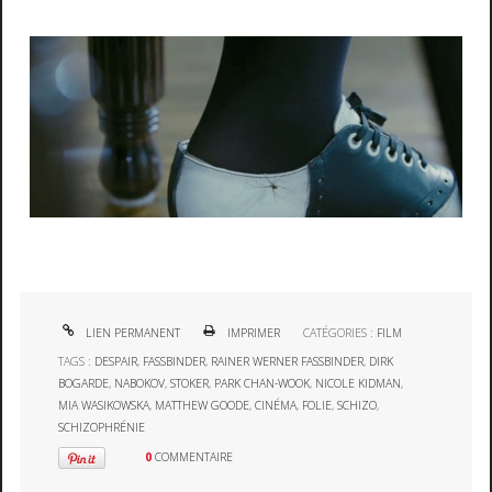
LIEN PERMANENT
IMPRIMER
CATÉGORIES :
FILM
TAGS :
DESPAIR
,
FASSBINDER
,
RAINER WERNER FASSBINDER
,
DIRK
BOGARDE
,
NABOKOV
,
STOKER
,
PARK CHAN-WOOK
,
NICOLE KIDMAN
,
MIA WASIKOWSKA
,
MATTHEW GOODE
,
CINÉMA
,
FOLIE
,
SCHIZO
,
SCHIZOPHRÉNIE
0
COMMENTAIRE