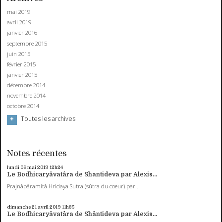
mai 2019
avril 2019
janvier 2016
septembre 2015
juin 2015
février 2015
janvier 2015
décembre 2014
novembre 2014
octobre 2014
Toutes les archives
Notes récentes
lundi 06
mai 2019
12h24
Le Bodhicaryâvatâra de Shantideva par Alexis...
Prajnâpâramitâ Hridaya Sutra (sûtra du coeur) par...
dimanche 21
avril 2019
11h35
Le Bodhicaryâvatâra de Shântideva par Alexis...