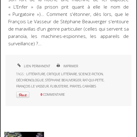
« L'Enfer » (la prison prit quant à elle le nom de
« Purgatoire »)... Comment s'étonner, dès lors, que le
François Le Vasseur de Stéphane Beauverger s'entoure
de
maravillas
d'un genre particulier (celles qui servent sa
paranoïa, les machines-espionnes, les appareils de
surveillance) ?...
LIEN PERMANENT
IMPRIMER
TAGS :
LITTÉRATURE
,
CRITIQUE LITTÉRAIRE
,
SCIENCE-FICTION
,
DÉCHRONOLOGUE
,
STÉPHANE BEAUVERGER
,
RAT-QUI-PETTE
,
FRANÇOIS LE VASSEUR
,
FLIBUSTERIE
,
PIRATES
,
CARAÏBES
0
COMMENTAIRE