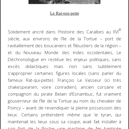
Le Rat-qui-pette
e
Solidement ancré dans l'histoire des Caraïbes au XVI
siècle, aux environs de l'île de la Tortue – port de
ravitaillement des boucaniers et flibustiers de la région –
et du Nouveau Monde des Indes occidentales,
Le
Déchronologue
en restitue les enjeux politiques, sans
excès didactiques mais non sans subtilement
s'approprier certaines figures locales (sans parler du
fameux Rat-qui-pette). François Le Vasseur (ici très
shakespearien, voire conradien), ancien corsaire et
compagnon du pirate Belain d'Esnambuc, fut vraiment
gouverneur de l'île de la Tortue au nom du chevalier de
Poincy – avant de revendiquer la pleine possession des
lieux. Certains prétendent même que le tyran, qui
maintenait les lieux sous sa coupe, avait fait installer à
son fort de la Roche une machine de fer baptisée