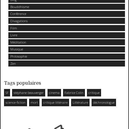
Bouddhisme
Conférence
Divagations
Film
Livre
Méditation
Musique
Philosophie
Zen
Tags populaires
SF
stéphane beauverger
cinema
Fabrice Colin
critique
science-fiction
mort
critique littéraire
Littérature
déchronologue