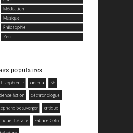
Méditation
Musique
Philosophie
Zen
ags populaires
chizophrénie
cinema
SF
cience-fiction
déchronologue
téphane beauverger
critique
ritique littéraire
Fabrice Colin
ittérature