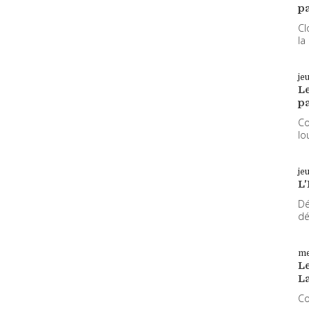
pa
Cl
la
je
L
pa
Co
lo
je
L'
Dé
dé
me
Le
L
Co