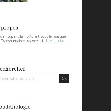
 propos
cien super-vilain officiant sous le masque
 Transhumain et reconverti...
Lire la suite
echercher
ouddhologie