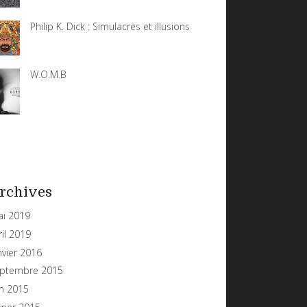
Philip K. Dick : Simulacres et illusions
W.O.M.B
rchives
i 2019
ril 2019
nvier 2016
ptembre 2015
in 2015