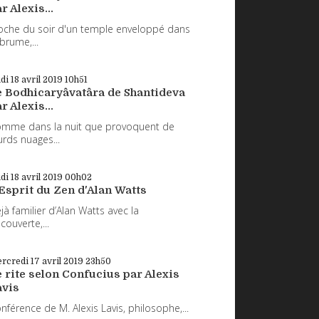
r Alexis...
oche du soir d'un temple enveloppé dans
 brume,...
udi 18
avril 2019
10h51
e Bodhicaryâvatâra de Shantideva
r Alexis...
mme dans la nuit que provoquent de
urds nuages...
udi 18
avril 2019
00h02
Esprit du Zen d'Alan Watts
jà familier d’Alan Watts avec la
couverte,...
rcredi 17
avril 2019
23h50
 rite selon Confucius par Alexis
avis
nférence de M. Alexis Lavis, philosophe,...