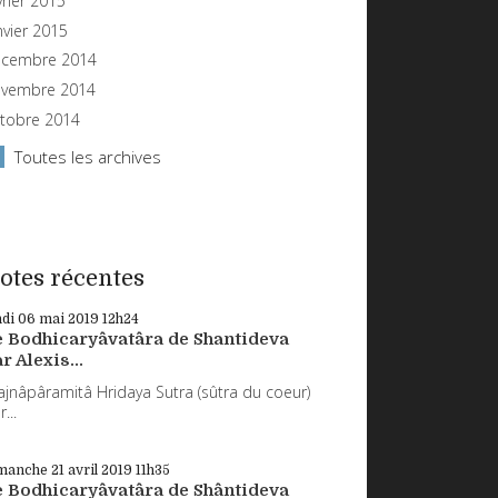
vrier 2015
nvier 2015
cembre 2014
vembre 2014
tobre 2014
Toutes les archives
otes récentes
ndi 06
mai 2019
12h24
e Bodhicaryâvatâra de Shantideva
r Alexis...
ajnâpâramitâ Hridaya Sutra (sûtra du coeur)
...
manche 21
avril 2019
11h35
e Bodhicaryâvatâra de Shântideva