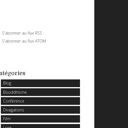
S'abonner au flux RSS
S'abonner au flux ATOM
atégories
Blog
Bouddhisme
Conférence
Divagations
Film
Livre