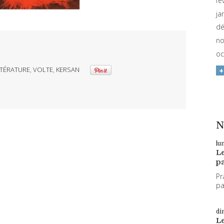
fé
ja
dé
no
oc
TTÉRATURE
,
VOLTE
,
KERSAN
N
lu
L
pa
Pr
par
di
L