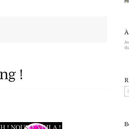
À
An
du
ng !
R
B