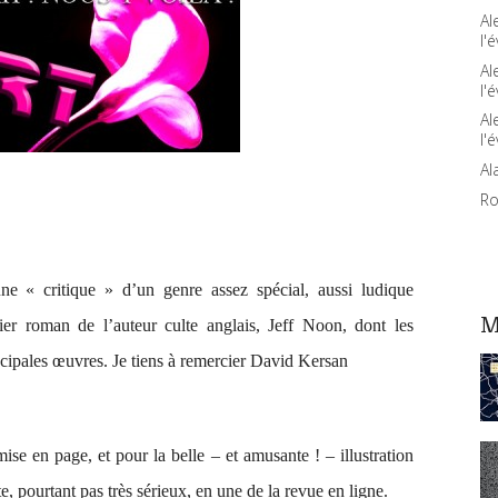
Al
l'é
Al
l'é
Al
l'é
Al
Ro
ne « critique » d’un genre assez spécial, aussi ludique
M
ier roman de l’auteur culte anglais, Jeff Noon, dont les
rincipales œuvres. Je tiens à remercier David Kersan
mise en page, et pour la belle – et amusante ! – illustration
 pourtant pas très sérieux, en une de la revue en ligne.