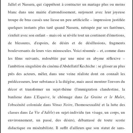
Jallel et Nassera, qui s'apprêtent à contracter un mariage plus ou moins
blanc dans une mairie d'arrondissement, surjouent avec leur joyeuse
troupe de bras cassés une liesse un peu artificielle – impression justifiée
quelques instants plus tard quand Nassera, rattrapée par ses fantômes,
s'enfuit avec son enfant – mais où se révèle tout un continent d'émotions,
de blessures, d'espoirs, de désirs et de désillusions, fragments
bouleversants de leurs vies minuscules. Voici résumée – et, comme dans
les films suivants, redoublée par une mise en abyme réflexive –
l'ambition singulière du cinéma d'Abdellatif Kechiche : se glisser au plus
près des acteurs, mêler, dans une veine réaliste dont on connaît les
prédécesseurs, leur substance à la diégèse, mais aussi montrer l'envers du
décor et transformer un sujet-thème (l'immigration clandestine, la
banlieue dans
L'Esquive
, le chômage dans
La Graine et le Mulet
,
l'obscénité coloniale dans
Vénus Noire
, l'homosexualité et la lutte des
classes dans
La Vie d'Adèle
) en sujet-individu (un visage, un corps, un
environnement, un passé, des désirs), débarrassé de toute scorie
didactique ou misérabiliste. Il suffit d'ailleurs que son statut de sans-