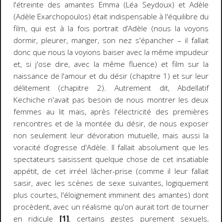
l'étreinte des amantes Emma (Léa Seydoux) et Adèle
(Adèle Exarchopoulos) était indispensable à l'équilibre du
film, qui est à la fois portrait d’Adèle (nous la voyons
dormir, pleurer, manger, son nez s'épancher – il fallait
donc que nous la voyions baiser avec la même impudeur
et, si j'ose dire, avec la même fluence) et film sur la
naissance de l'amour et du désir (chapitre 1) et sur leur
délitement (chapitre 2). Autrement dit, Abdellatif
Kechiche n'avait pas besoin de nous montrer les deux
femmes au lit mais, après l'électricité des premières
rencontres et de la montée du désir, de nous exposer
non seulement leur dévoration mutuelle, mais aussi la
voracité d’ogresse d'Adèle. Il fallait absolument que les
spectateurs saisissent quelque chose de cet insatiable
appétit, de cet irréel lâcher-prise (comme il leur fallait
saisir, avec les scènes de sexe suivantes, logiquement
plus courtes, l'éloignement imminent des amantes) dont
procèdent, avec un réalisme qu'on aurait tort de tourner
en ridicule
[1]
, certains gestes purement sexuels,