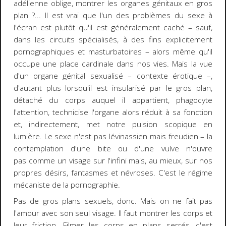
adélienne oblige, montrer les organes génitaux en gros
plan ?... Il est vrai que l'un des problèmes du sexe à
l'écran est plutôt qu'il est généralement caché – sauf,
dans les circuits spécialisés, à des fins explicitement
pornographiques et masturbatoires – alors même qu'il
occupe une place cardinale dans nos vies. Mais la vue
d'un organe génital sexualisé – contexte érotique –,
d'autant plus lorsqu'il est insularisé par le gros plan,
détaché du corps auquel il appartient, phagocyte
l'attention, technicise l'organe alors réduit à sa fonction
et, indirectement, met notre pulsion scopique en
lumière. Le sexe n'est pas lévinassien mais freudien – la
contemplation d'une bite ou d'une vulve n'ouvre
pas comme un visage sur l'infini mais, au mieux, sur nos
propres désirs, fantasmes et névroses. C'est le régime
mécaniste de la pornographie.
Pas de gros plans sexuels, donc. Mais on ne fait pas
l'amour avec son seul visage. Il faut montrer les corps et
leur friction. Filmer les corps en plans serrés, c'est