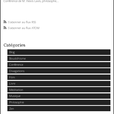
Conférence de M. Alexis Lavis, philosophe,...
S'abonner au flux RSS
S'abonner au flux ATOM
Catégories
Blog
Bouddhisme
Conférence
Divagations
Film
Livre
Méditation
Musique
Philosophie
Zen