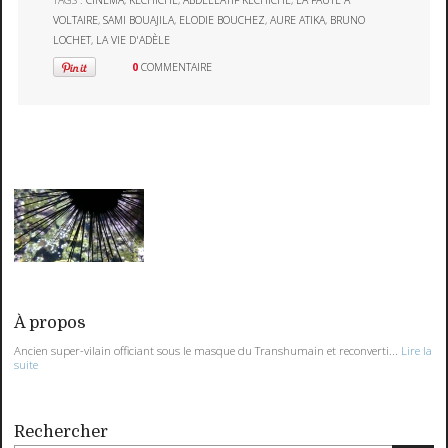
TAGS :
CINÉMA
,
KECHICHE
,
ABDELLATIF KECHICHE
,
LA FAUTE À
VOLTAIRE
,
SAMI BOUAJILA
,
ELODIE BOUCHEZ
,
AURE ATIKA
,
BRUNO
LOCHET
,
LA VIE D'ADÈLE
0
COMMENTAIRE
À propos
Ancien super-vilain officiant sous le masque du Transhumain et reconverti...
Lire la
suite
Rechercher