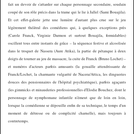
fait un devoir de s'attarder sur chaque personnage secondaire, soudain
coupé de son rôle précis dans la trame qui le lie à Jallel (Sami Bouajila).
Et cet effet-galerie jette une lumière d'autant plus crue sur le jeu
légèrement théâtral des comédiens qui, à quelques exceptions près
(Carole Franck, Virginie Darmon et surtout Bouajila, formidables)
oscillent tous entre instants de grâce – la séquence festive et alcoolisée
dans le troquet de Nassera (Aure Atika), la partie de pétanque à deux
doigts de tourner au jeu de massacre, la cuite de Franck (Bruno Lochet) –
et numéros d'acteurs parfois amusants (la gouaille attendrissante de
Franck/Lochet, la charmante vulgarité de Nacera/Attica, les dingueries
douces des pensionnaires de l'hôpital psychiatrique), parfois agaçants
(les gimmicks et minauderies professionnelles d'Elodie Bouchez, dont le
personnage de nymphomane infantile n'émeut que de loin en loin,
lorsque la comédienne se dépouille enfin de sa technique, le temps d'un
moment de détresse ou de complicité charnelle), mais toujours à
contretemps.