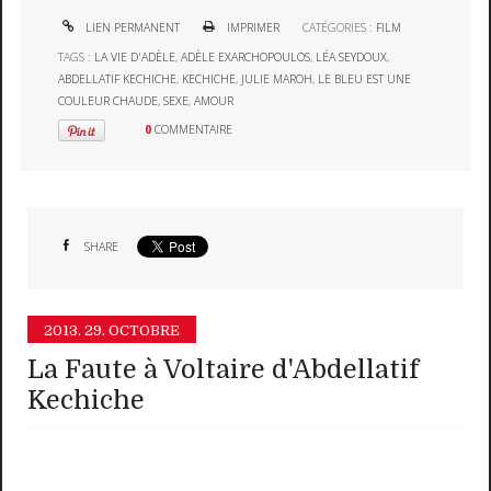
LIEN PERMANENT
IMPRIMER
CATÉGORIES :
FILM
TAGS :
LA VIE D'ADÈLE
,
ADÈLE EXARCHOPOULOS
,
LÉA SEYDOUX
,
ABDELLATIF KECHICHE
,
KECHICHE
,
JULIE MAROH
,
LE BLEU EST UNE
COULEUR CHAUDE
,
SEXE
,
AMOUR
0
COMMENTAIRE
SHARE
2013.
29. OCTOBRE
La Faute à Voltaire d'Abdellatif
Kechiche