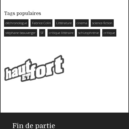
Tags populaires
déchronologue
Fabrice Colin
Littérature
cinema
science-fiction
stéphane beauverger
SF
critique littéraire
schizophrénie
critique
Fin de partie