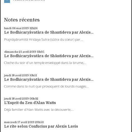
Notes récentes
lundi 06
mai 2019
12h24
Le Bodhicaryâvatâra de Shantideva par Alexis...
Prajnâpâramitâ Hridaya Sutra (sûtra du coeur) par...
dimanche 21
avril 2019
11h35
Le Bodhicaryâvatâra de Shântideva par Alexis...
Cloche du soir d'un temple enveloppé dans la brume,...
jeudi 18
avril 2019
10h51
Le Bodhicaryâvatâra de Shantideva par Alexis...
Comme dans la nuit que provoquent de lourds nuages...
jeudi 18
avril 2019
00h02
L'Esprit du Zen d'Alan Watts
Déjà familier d’Alan Watts avec la découverte,...
mercredi 17
avril 2019
23h50
Le rite selon Confucius par Alexis Lavis