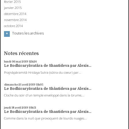
février 2015
janvier 2015
décembre 2014
novembre 2014
octobre 2014
Toutes les archives
Notes récentes
lundi 06
mai 2019
12h24
Le Bodhicaryâvatâra de Shantideva par Alexis...
Prajnâpâramitâ Hridaya Sutra (sûtra du coeur) par...
dimanche 21
avril 2019
11h35
Le Bodhicaryâvatâra de Shântideva par Alexis...
Cloche du soir d'un temple enveloppé dans la brume,...
jeudi 18
avril 2019
10h51
Le Bodhicaryâvatâra de Shantideva par Alexis...
Comme dans la nuit que provoquent de lourds nuages...