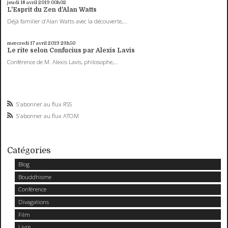
jeudi 18
avril 2019
00h02
L'Esprit du Zen d'Alan Watts
Déjà familier d’Alan Watts avec la découverte,...
mercredi 17
avril 2019
23h50
Le rite selon Confucius par Alexis Lavis
Conférence de M. Alexis Lavis, philosophe,...
S'abonner au flux RSS
S'abonner au flux ATOM
Catégories
Blog
Bouddhisme
Conférence
Divagations
Film
Livre