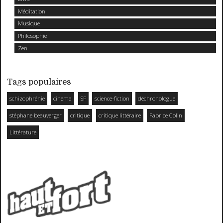
Méditation
Musique
Philosophie
Zen
Tags populaires
schizophrénie
cinema
SF
science-fiction
déchronologue
stéphane beauverger
critique
critique littéraire
Fabrice Colin
Littérature