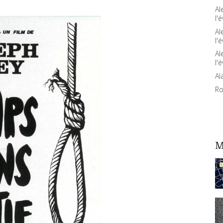
Al
l'é
Al
l'é
Al
l'é
Al
Ro
M