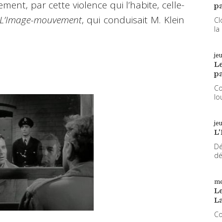
ent, par cette violence qui l’habite, celle-
pa
L’Image-mouvement
, qui conduisait M. Klein
Cl
la
je
L
pa
Co
lo
je
L'
Dé
dé
me
Le
L
Co