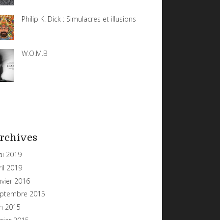
Philip K. Dick : Simulacres et illusions
W.O.M.B
rchives
i 2019
ril 2019
nvier 2016
ptembre 2015
in 2015