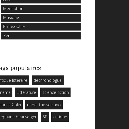
Méditation
Musique
Philosophie
Zen
ags populaires
ritique littéraire
déchronologue
inema
Littérature
science-fiction
abrice Colin
under the volcano
téphane beauverger
SF
critique