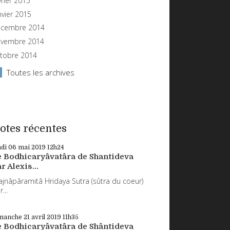
vrier 2015
nvier 2015
cembre 2014
vembre 2014
tobre 2014
Toutes les archives
otes récentes
ndi 06
mai 2019
12h24
e Bodhicaryâvatâra de Shantideva
r Alexis...
ajnâpâramitâ Hridaya Sutra (sûtra du coeur)
...
manche 21
avril 2019
11h35
e Bodhicaryâvatâra de Shântideva