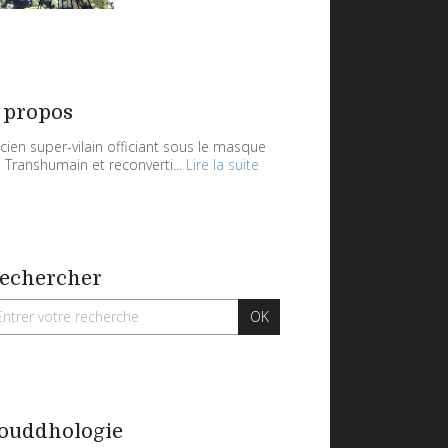
 propos
cien super-vilain officiant sous le masque
 Transhumain et reconverti...
Lire la suite
echercher
ouddhologie