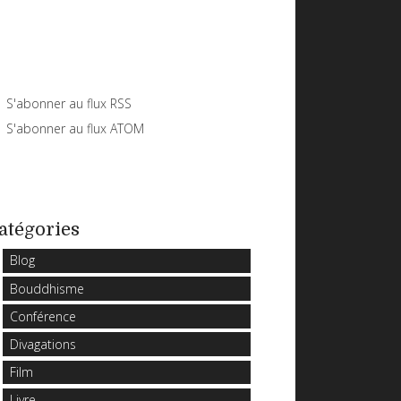
S'abonner au flux RSS
S'abonner au flux ATOM
atégories
Blog
Bouddhisme
Conférence
Divagations
Film
Livre