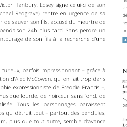
fé
ctor Hanbury, Losey signe celui-ci de son
ja
chael Redgrave) rentre en urgence de sa
dé
er de sauver son fils, accusé du meurtre de
no
 pendaison 24h plus tard. Sans perdre un
oc
ntourage de son fils à la recherche d’une
 curieux, parfois impressionnant – grâce à
N
tion d’Alec McCowen, qui en fait trop dans
lu
aphie expressionniste de Freddie Francis –,
L
pa
musique lourde, de noirceur sans fond, de
Pr
lisée. Tous les personnages paraissent
par
ps qui détruit tout – partout des pendules,
am, plus que tout autre, semble d’avance
di
L