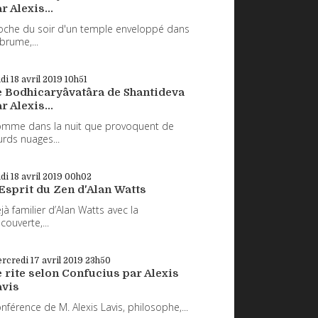
r Alexis...
oche du soir d'un temple enveloppé dans
 brume,...
udi 18
avril 2019
10h51
e Bodhicaryâvatâra de Shantideva
r Alexis...
mme dans la nuit que provoquent de
urds nuages...
udi 18
avril 2019
00h02
Esprit du Zen d'Alan Watts
jà familier d’Alan Watts avec la
couverte,...
rcredi 17
avril 2019
23h50
 rite selon Confucius par Alexis
avis
nférence de M. Alexis Lavis, philosophe,...