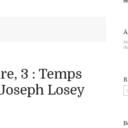
À
An
du
re, 3 : Temps
R
 Joseph Losey
B