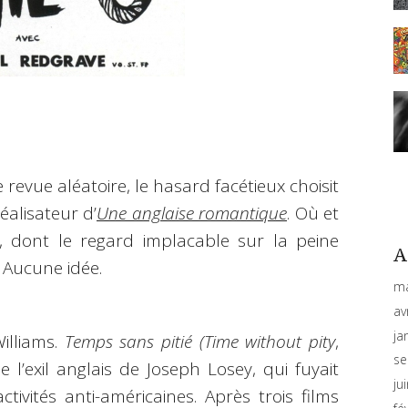
revue aléatoire, le hasard facétieux choisit
éalisateur d’
Une anglaise romantique
. Où et
r, dont le regard implacable sur la peine
A
 Aucune idée.
ma
av
ja
illiams.
Temps sans pitié (Time without pity
,
se
 l’exil anglais de Joseph Losey, qui fuyait
ju
ivités anti-américaines. Après trois films