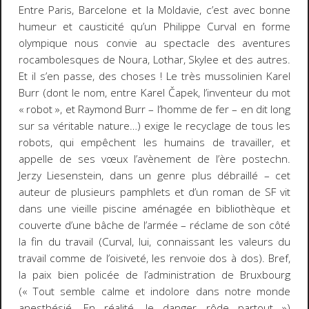
Entre Paris, Barcelone et la Moldavie, c’est avec bonne
humeur et causticité qu’un Philippe Curval en forme
olympique nous convie au spectacle des aventures
rocambolesques de Noura, Lothar, Skylee et des autres.
Et il s’en passe, des choses ! Le très mussolinien Karel
Burr (dont le nom, entre Karel
Čapek, l’inventeur du mot
« robot »
, et Raymond Burr – l’homme de fer – en dit long
sur sa véritable nature…) exige le recyclage de tous les
robots, qui empêchent les humains de travailler, et
appelle de ses vœux l’avènement de l’ère postechn.
Jerzy Liesenstein, dans un genre plus débraillé – cet
auteur de plusieurs pamphlets et d’un roman de SF vit
dans une vieille piscine aménagée en bibliothèque et
couverte d’une bâche de l’armée – réclame de son côté
la fin du travail (Curval, lui, connaissant les valeurs du
travail comme de l’oisiveté, les renvoie dos à dos). Bref,
la paix bien policée de l’administration de Bruxbourg
(« Tout semble calme et indolore dans notre monde
anesthésié. En réalité, le danger rôde partout »)