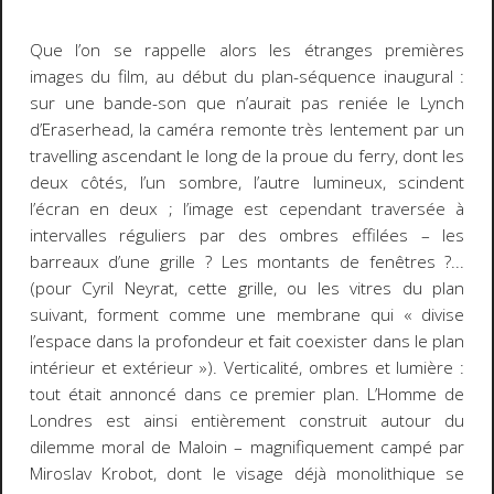
Que l’on se rappelle alors les étranges premières
images du film, au début du plan-séquence inaugural :
sur une bande-son que n’aurait pas reniée le Lynch
d’
Eraserhead
, la caméra remonte très lentement par un
travelling ascendant le long de la proue du ferry, dont les
deux côtés, l’un sombre, l’autre lumineux, scindent
l’écran en deux ; l’image est cependant traversée à
intervalles réguliers par des ombres effilées – les
barreaux d’une grille ? Les montants de fenêtres ?...
(pour Cyril Neyrat, cette grille, ou les vitres du plan
suivant, forment comme une membrane qui « divise
l’espace dans la profondeur et fait coexister dans le plan
intérieur et extérieur »). Verticalité, ombres et lumière :
tout était annoncé dans ce premier plan.
L’Homme de
Londres
est ainsi entièrement construit autour du
dilemme moral de Maloin – magnifiquement campé par
Miroslav Krobot, dont le visage déjà monolithique se