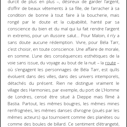
durcit de plus en plus –, désireux de garder l’argent,
d’offrir de beaux vêtements à sa fille, de l’arracher à sa
condition de bonne à tout faire à la boucherie, mais
rongé par le doute et la culpabilité, hanté par sa
conscience du bien et du mal qui lui fait rendre l’argent
in extremis
, pour un illusoire salut… Pour Maloin, il n’y a
sans doute aucune rédemption. Vivre, pour Béla Tarr,
c’est choisir, en toute conscience. Une affaire de morale,
en somme. L’une des conséquences esthétiques de la
voie sans issue, du voyage au bout de la nuit – la
route
–
où s’engagent les personnages de Béla Tarr, est qu’ils
évoluent dans des villes, dans des univers intemporels,
détachés du présent. Rien ne distingue vraiment le
village des
Harmonies
, par exemple, du port de
L’Homme
de Londres
, censé être situé à Dieppe mais filmé à
Bastia. Partout, les mêmes bougres, les mêmes mines
renfrognées, les mêmes danses d’ivrogne (joués par les
mêmes acteurs) qui tournoient comme des planètes ou
comme des boules de billard. Ce sentiment d’étrangeté,