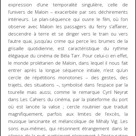
expression d’une temporalité singulière, celle de
l’univers de Maloin – exacerbée par ses déchirements
intérieurs. Le plan-séquence qui ouvre le film, où l’on
observe avec Maloin les passagers du ferry s’affairer,
descendre à terre et se diriger vers le train ou vers
l’autre quai, jusqu’au crime qui perce les brumes de la
grisaille quotidienne, est caractéristique du rythme
élégiaque du cinéma de Béla Tarr. Pour celui-ci en effet,
le monde prolétarien de Maloin, dans lequel il nous fait
entrer après la longue séquence initiale, n’est qu’un
cercle de répétitions monotones – des gestes, des
trajets, des situations –, symbolisé dans l’espace par la
tourelle mais aussi, comme le remarque Cyril Neyrat
dans
Les Cahiers du cinéma
, par la plateforme du port
où est lancée la valise ; cercle routinier que traduit
magnifiquement, parfois aux limites de l’excès, la
musique lancinante et mélancolique de Mihály Vig. Les
sons eux-mêmes, qui résonnent étrangement dans le
silence de la nuit, participent pleinement à l’instauration