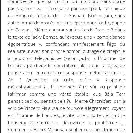
somnolence, que par un film qu’il n’a donc sans doute
pas vraiment vu – il compare par exemple la technique
du Hongrois à celle de… « Gaspard Noé » (sic), sans
autre forme de procès et sans égard pour l’orthographe
de Gaspar… Même constat sur le site de France 3 dans
le texte de Jacky Bornet, qui évoque une « complaisance
égocentrique », confondant manifestement l’égo du
réalisateur avec son propre
nombril outragé
de cinéphile
à pop-corn télépathique (selon Jacky, «
L’Homme de
Londres
perd vite le spectateur, alors que le cinéaste
pense avoir entretenu un suspense métaphysique »…
Ah ? Qu’est-ce, au juste, qu’un « suspense
métaphysique » ?... Et comment être sûr, au point de
l’affirmer comme une vérité établie, que Béla Tarr
pensait ceci ou pensait cela ?)... Même
Chronic’art
, par la
voix de Vincent Malausa, se fourvoie allègrement, voyant
en
L’Homme de Londres
, je cite, une « sorte de
Sin City
bouseux et sartrien » décevante et pontifiante !...
Comment dès lors Malausa ose-il encore proclamer que