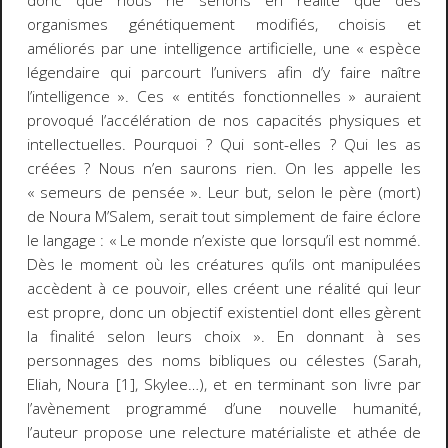
donc que nous ne serions en réalité que des
organismes génétiquement modifiés, choisis et
améliorés par une intelligence artificielle, une « espèce
légendaire qui parcourt l’univers afin d’y faire naître
l’intelligence ». Ces « entités fonctionnelles » auraient
provoqué l’accélération de nos capacités physiques et
intellectuelles. Pourquoi ? Qui sont-elles ? Qui les as
créées ? Nous n’en saurons rien. On les appelle les
« semeurs de pensée ». Leur but, selon le père (mort)
de Noura M’Salem, serait tout simplement de faire éclore
le langage : « Le monde n’existe que lorsqu’il est nommé.
Dès le moment où les créatures qu’ils ont manipulées
accèdent à ce pouvoir, elles créent une réalité qui leur
est propre, donc un objectif existentiel dont elles gèrent
la finalité selon leurs choix ». En donnant à ses
personnages des noms bibliques ou célestes (Sarah,
Eliah, Noura [1]
, Skylee…), et en terminant son livre par
l’avènement programmé d’une nouvelle humanité,
l’auteur propose une relecture matérialiste et athée de