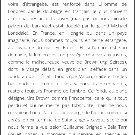
voire d’
étrangéité
, est renforcé dans
L’Homme de
Londres
par le doublage en français, le plus souvent
altéré par des accents slaves (mais pas toujours : ainsi le
patron du bar-hôtel est-il doublé par le grand Michael
Lonsdale). En France, en Hongrie ou dans un pays
imaginaire, nous sommes toujours en terre étrangère,
au royaume du mal. En Enfer ! Et si l’ombre est son
domaine, la lumière est un privilège réservé aux justes,
comme la malheureuse veuve de Brown (Agi Szirtes),
dont le visage défait, en gros plan, s’efface dans un
fondu au blanc final – tandis que Maloin, tiraillé entre les
bas-fonds du crime et les valeurs transcendantes,
restera toujours
l’homme de l’ombre
. Ce fondu au blanc
désigne Mrs Brown comme l’innocente, celle qui a tout
perdu et qui ne mérite pas l’obscurité, mais ne nous
renvoie
in fine
qu’à la surface vierge de l’écran, comme si
après le noir terminal de
Satantango
– caveau scellé qui
nous ferme la vue, selon
Guillaume Orignac
– Béla Tarr
voulait briser la frontière qui sépare en théorie le