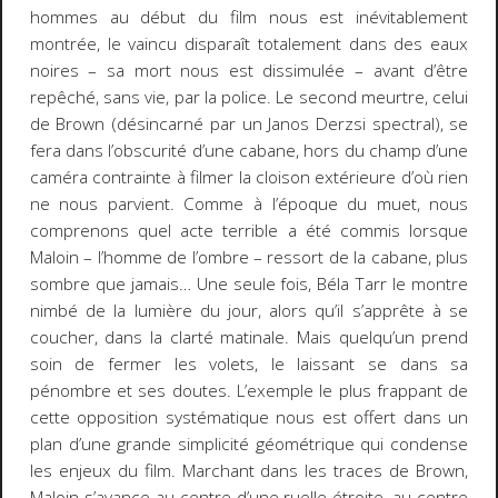
hommes au début du film nous est inévitablement
montrée, le vaincu disparaît totalement dans des eaux
noires – sa mort nous est dissimulée – avant d’être
repêché, sans vie, par la police. Le second meurtre, celui
de Brown (
désincarné
par un Janos Derzsi spectral), se
fera dans l’obscurité d’une cabane, hors du champ d’une
caméra contrainte à filmer la cloison extérieure d’où rien
ne nous parvient. Comme à l’époque du muet, nous
comprenons quel acte terrible a été commis lorsque
Maloin – l’homme de l’ombre – ressort de la cabane, plus
sombre que jamais… Une seule fois, Béla Tarr le montre
nimbé de la lumière du jour, alors qu’il s’apprête à se
coucher, dans la clarté matinale. Mais quelqu’un prend
soin de fermer les volets, le laissant se dans sa
pénombre et ses doutes. L’exemple le plus frappant de
cette opposition systématique nous est offert dans un
plan d’une grande simplicité géométrique qui condense
les enjeux du film. Marchant dans les traces de Brown,
Maloin s’avance au centre d’une ruelle étroite, au centre