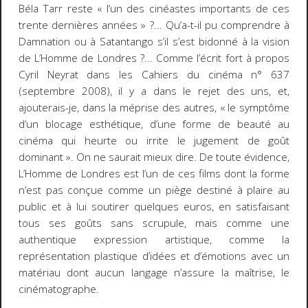
Béla Tarr reste « l’un des cinéastes importants de ces
trente dernières années » ?... Qu’a-t-il pu comprendre à
Damnation
ou à
Satantango
s’il s’est bidonné à la vision
de
L’Homme de Londres
?... Comme l’écrit fort à propos
Cyril Neyrat dans les
Cahiers du cinéma
n° 637
(septembre 2008), il y a dans le rejet des uns, et,
ajouterais-je, dans la méprise des autres, « le symptôme
d’un blocage esthétique, d’une forme de beauté au
cinéma qui heurte ou irrite le jugement de goût
dominant ». On ne saurait mieux dire. De toute évidence,
L’Homme de Londres
est l’un de ces films dont la forme
n’est pas conçue comme un piège destiné à plaire au
public et à lui soutirer quelques euros, en satisfaisant
tous ses goûts sans scrupule, mais comme une
authentique expression artistique, comme la
représentation plastique d’idées et d’émotions avec un
matériau dont aucun langage n’assure la maîtrise, le
cinématographe.