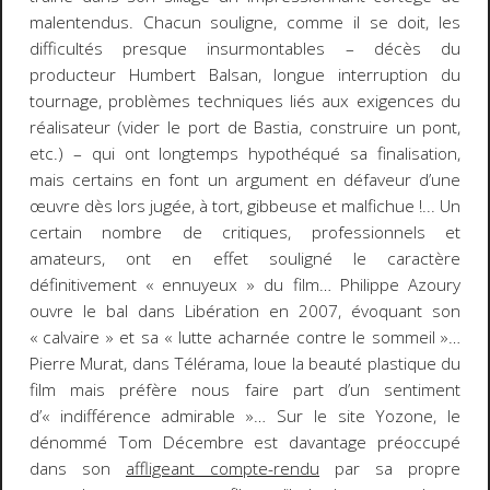
malentendus. Chacun souligne, comme il se doit, les
difficultés presque insurmontables – décès du
producteur Humbert Balsan, longue interruption du
tournage, problèmes techniques liés aux exigences du
réalisateur (vider le port de Bastia, construire un pont,
etc.) – qui ont longtemps hypothéqué sa finalisation,
mais certains en font un argument en défaveur d’une
œuvre dès lors jugée, à tort, gibbeuse et malfichue !... Un
certain nombre de critiques, professionnels et
amateurs, ont en effet souligné le caractère
définitivement « ennuyeux » du film… Philippe Azoury
ouvre le bal dans Libération en 2007, évoquant son
« calvaire » et sa « lutte acharnée contre le sommeil »…
Pierre Murat, dans Télérama, loue la beauté plastique du
film mais préfère nous faire part d’un sentiment
d’« indifférence admirable »… Sur le site Yozone, le
dénommé Tom Décembre est davantage préoccupé
dans son
affligeant compte-rendu
par sa propre