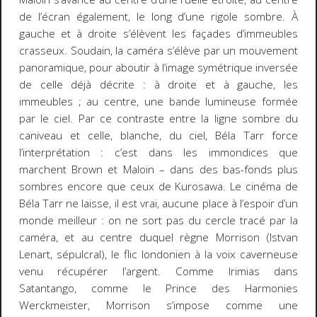
de l’écran également, le long d’une rigole sombre. À
gauche et à droite s’élèvent les façades d’immeubles
crasseux. Soudain, la caméra s’élève par un mouvement
panoramique, pour aboutir à l’image symétrique inversée
de celle déjà décrite : à droite et à gauche, les
immeubles ; au centre, une bande lumineuse formée
par le ciel. Par ce contraste entre la ligne sombre du
caniveau et celle, blanche, du ciel, Béla Tarr force
l’interprétation : c’est dans les immondices que
marchent Brown et Maloin – dans des bas-fonds plus
sombres encore que ceux de Kurosawa. Le cinéma de
Béla Tarr ne laisse, il est vrai, aucune place à l’espoir d’un
monde meilleur : on ne sort pas du cercle tracé par la
caméra, et au centre duquel règne Morrison (Istvan
Lenart, sépulcral), le flic londonien à la voix caverneuse
venu récupérer l’argent. Comme Irimias dans
Satantango
, comme le Prince des
Harmonies
Werckmeister
, Morrison s’impose comme une