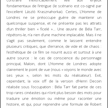
contraire inextricablement liée aux enjeux
fondamentaux de l’intrigue (le scénario est co-signé par
l’excellent László Krasznahorkai). Certes,
L’Homme de
Londres
ne se préoccupe guère de maintenir un
quelconque suspense, et ne présente pas les attraits
d’un
thriller
bien « ficelé »… Une œuvre de Béla Tarr,
répétons-le, n’a rien d’une machine implacable. Mais il ne
s’agit pas seulement, comme le laissent entendre
plusieurs critiques, que d’errance, de vide et de chaos :
l’esthétique de ce film se nourrit aussi et surtout à une
autre source : le cas de conscience du personnage
principal, Maloin, dont
L’Homme de Londres
adopte
clairement le point de vue (nous « voyons le monde avec
ses yeux », selon les mots du réalisateur).
Exit
,
cependant, la voix off de la version d’Henri Decoin
réalisée sous l’occupation : Béla Tarr fait partie de ces
trop rares cinéastes qui n’ont plus besoin des mots pour
traduire une émotion ou même pour raconter une
histoire, et qui, pour reprendre une formule de Robert