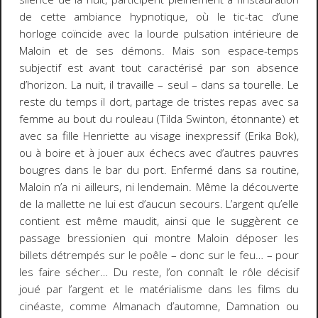
de cette ambiance hypnotique, où le tic-tac d’une
horloge coïncide avec la lourde pulsation intérieure de
Maloin et de ses démons. Mais son espace-temps
subjectif est avant tout caractérisé par son absence
d’horizon. La nuit, il travaille – seul – dans sa tourelle. Le
reste du temps il dort, partage de tristes repas avec sa
femme au bout du rouleau (Tilda Swinton, étonnante) et
avec sa fille Henriette au visage inexpressif (Erika Bok),
ou à boire et à jouer aux échecs avec d’autres pauvres
bougres dans le bar du port. Enfermé dans sa routine,
Maloin n’a ni ailleurs, ni lendemain. Même la découverte
de la mallette ne lui est d’aucun secours. L’argent qu’elle
contient est même maudit, ainsi que le suggèrent ce
passage bressionien qui montre Maloin déposer les
billets détrempés sur le poêle – donc sur le feu… – pour
les faire sécher… Du reste, l’on connaît le rôle décisif
joué par l’argent et le matérialisme dans les films du
cinéaste, comme
Almanach d’automne
,
Damnation
ou