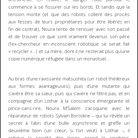
commence à se fissurer sur les bords. Et tandis que la
tension monte (et que des robots collent des procès
aux fesses de leurs propriétaires pour être libérés en
fin de contrat), Noura tente de renouer avec son passé
et de trouver ce que sont
vraiment
devenus son père
(l’ex-chercheur en inconscient robotique se serait fait
« recycler »…) et sa mère, dont il ne resterait plus qu’une
copie numérique réfugiée dans un monastuel…
Au bras d’une ravissante matsushita (un robot théâtreux
aux formes avantageuses), puis d’une mutante qui
s’avère être sa sœur, puis qui s’avère ne l’être pas, et en
compagnie d’un Lothar à la conscience émergeante et
pince-sans-rire, Noura M’Salem s’acoquine avec le
réparateur de robots Sylvain Borodine – qui lui révèle un
secret à l’abri d’une bulle asynchrone et greffe un
deuxième bion (un cœur, si l’on veut) à Lothar –, il
critique la société des loisirs, prend le errehère,