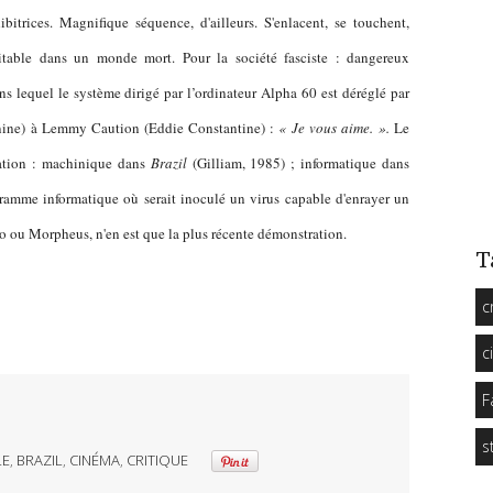
itrices. Magnifique séquence, d'ailleurs. S'enlacent, se touchent,
ritable dans un monde mort. Pour la société fasciste : dangereux
ans lequel le système dirigé par l’ordinateur Alpha 60 est déréglé par
nine) à Lemmy Caution (Eddie Constantine) :
« Je vous aime. ».
Le
ration : machinique dans
Brazil
(Gilliam, 1985) ; informatique dans
amme informatique où serait inoculé un virus capable d'enrayer un
éo ou Morpheus, n'en est que la plus récente démonstration.
T
c
c
F
s
LE
,
BRAZIL
,
CINÉMA
,
CRITIQUE