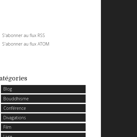
S'abonner au flux RSS
S'abonner au flux ATOM
atégories
Blog
Bouddhisme
Conférence
Divagations
Film
Livre