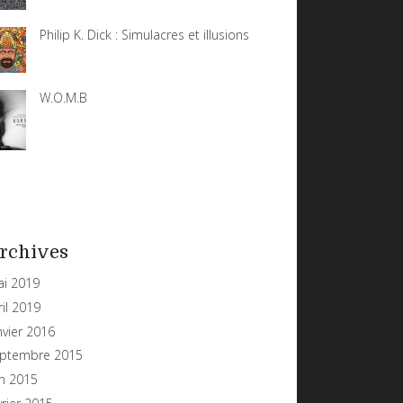
Philip K. Dick : Simulacres et illusions
W.O.M.B
rchives
i 2019
ril 2019
nvier 2016
ptembre 2015
in 2015