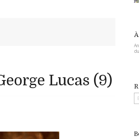
À
An
du
George Lucas (9)
R
B