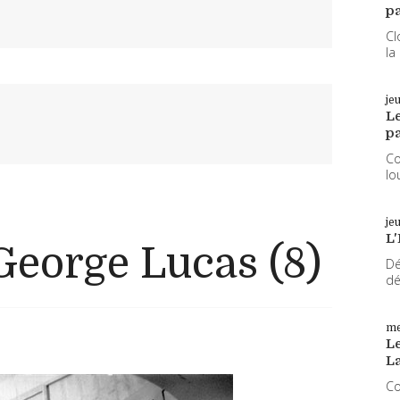
pa
Cl
la
je
L
pa
Co
lo
je
L'
George Lucas (8)
Dé
dé
me
Le
L
Co