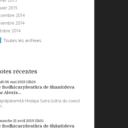
vrier 2015
nvier 2015
cembre 2014
vembre 2014
tobre 2014
Toutes les archives
otes récentes
ndi 06
mai 2019
12h24
e Bodhicaryâvatâra de Shantideva
r Alexis...
ajnâpâramitâ Hridaya Sutra (sûtra du coeur)
...
manche 21
avril 2019
11h35
e Bodhicaryâvatâra de Shântideva