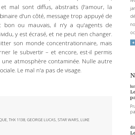
fé
 et mal sont diffus, abstraits (l'amour, la
ja
re binaire d'un côté, message trop appuyé de
dé
 bon ou mauvais, il n'y a qu'agents de
no
oc
dividu, y est écrasé, et ne peut rien changer.
uitter son monde concentrationnaire, mais
rner le subvertir – et encore, est-il permis
s une atmosphère contaminée. Nulle autre
 sociale. Le mal n'a pas de visage.
N
lu
L
pa
Pr
par
QUE
,
THX 1138
,
GEORGE LUCAS
,
STAR WARS
,
LUKE
di
L