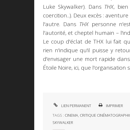
Luke Skywalker). Dans
THX
, bien
coercition...). Deux excès : aventu
l'autre. Dans
THX
personne n'est
l'autorité, et cheptel humain – l'in
Le coup d'éclat de THX lui fait q
rien n'indique qu'il puisse y retou
d'envisager une mort rapide dan
Étoile Noire, ici, que l'organisation
LIEN PERMANENT
IMPRIMER
TAGS :
CINEMA
,
CRITIQUE CINÉMATOGRAPHI
SKYWALKER