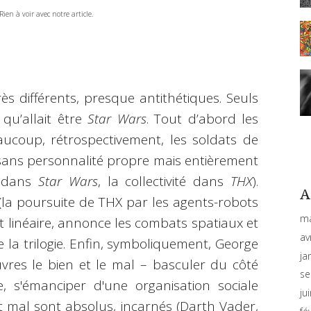
Rien à voir avec notre article.
très différents, presque antithétiques. Seuls
 qu’allait être
Star Wars
. Tout d’abord les
aucoup, rétrospectivement, les soldats de
sans personnalité propre mais entièrement
r dans
Star Wars
, la collectivité dans
THX
).
A
 (la poursuite de THX par les agents-robots
ma
 et linéaire, annonce les combats spatiaux et
av
e la trilogie. Enfin, symboliquement, George
ja
res le bien et le mal – basculer du côté
se
 s'émanciper d'une organisation sociale
ju
et mal sont absolus, incarnés (Darth Vader,