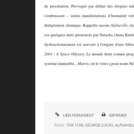
de procréation. Provoqué par défaut des drogues inhib
s’embrassent – seules manifestations d’humanité vé
dérèglement chimique. Rappelle encore
Alphaville
, d
ces quelques mots prononcés par Natacha (Anna Karé
dysfonctionnement est souvent à l'origine d'une libé
2001 : A Space Odyssey
. Le monde futur comme progr
système immuable...
Matrix
, où le virus a pour noms N
LIEN PERMANENT
IMPRIMER
TAGS :
THX 1138
,
GEORGE LUCAS
,
ALPHAVIL