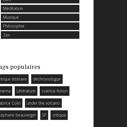
Méditation
Musique
Philosophie
Zen
ags populaires
ritique littéraire
déchronologue
inema
Littérature
science-fiction
abrice Colin
under the volcano
téphane beauverger
SF
critique