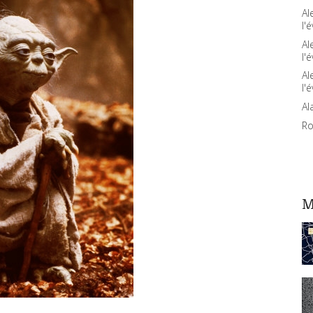
Al
l'é
Al
l'é
Al
l'é
Al
Ro
M