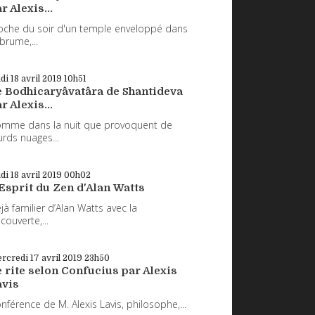
r Alexis...
oche du soir d'un temple enveloppé dans
 brume,...
udi 18
avril 2019
10h51
e Bodhicaryâvatâra de Shantideva
r Alexis...
mme dans la nuit que provoquent de
urds nuages...
udi 18
avril 2019
00h02
Esprit du Zen d'Alan Watts
jà familier d’Alan Watts avec la
couverte,...
rcredi 17
avril 2019
23h50
 rite selon Confucius par Alexis
avis
nférence de M. Alexis Lavis, philosophe,...