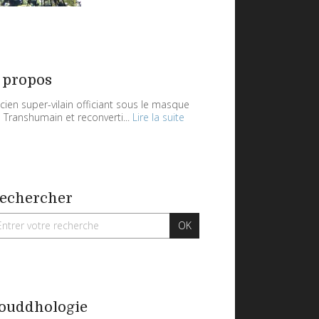
 propos
cien super-vilain officiant sous le masque
 Transhumain et reconverti...
Lire la suite
echercher
ouddhologie