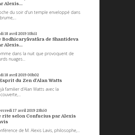
r Alexis...
oche du soir d'un temple enveloppé dans
 brume,...
udi 18
avril 2019
10h51
e Bodhicaryâvatâra de Shantideva
r Alexis...
mme dans la nuit que provoquent de
urds nuages...
udi 18
avril 2019
00h02
Esprit du Zen d'Alan Watts
jà familier d’Alan Watts avec la
couverte,...
rcredi 17
avril 2019
23h50
 rite selon Confucius par Alexis
avis
nférence de M. Alexis Lavis, philosophe,...