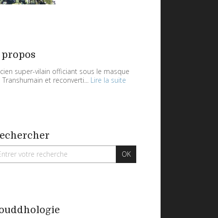
 propos
cien super-vilain officiant sous le masque
 Transhumain et reconverti...
Lire la suite
echercher
ouddhologie