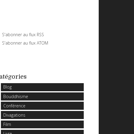
S'abonner au flux RSS
S'abonner au flux ATOM
atégories
Blog
Bouddhisme
Conférence
Divagations
Film
Livre