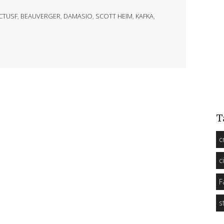
CTUSF
,
BEAUVERGER
,
DAMASIO
,
SCOTT HEIM
,
KAFKA
,
T
c
c
F
s