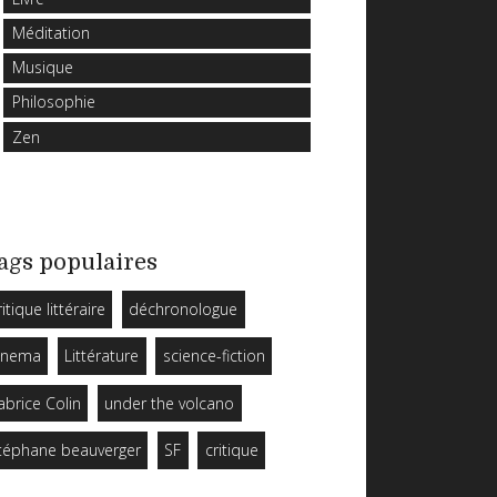
Méditation
Musique
Philosophie
Zen
ags populaires
ritique littéraire
déchronologue
inema
Littérature
science-fiction
abrice Colin
under the volcano
téphane beauverger
SF
critique