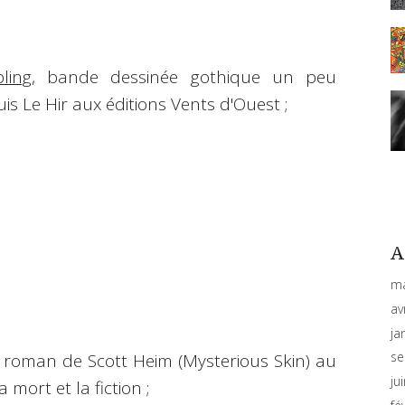
ling
, bande dessinée gothique un peu
is Le Hir aux éditions Vents d'Ouest ;
A
ma
av
ja
se
, roman de Scott Heim (
Mysterious Skin
) au
ju
 mort et la fiction ;