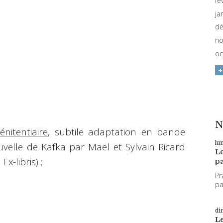
fé
ja
dé
no
oc
N
nitentiaire
, subtile adaptation en bande
lu
uvelle de Kafka par Maël et Sylvain Ricard
L
Ex-libris) ;
pa
Pr
par
di
L