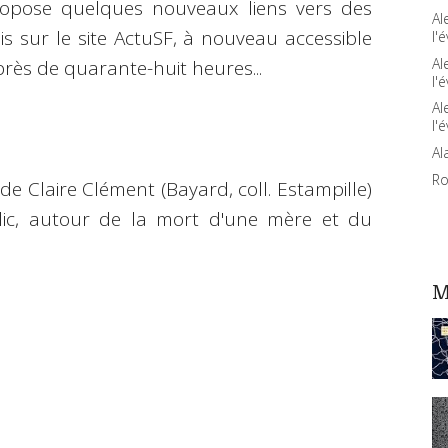
ropose quelques nouveaux liens vers des
Al
is sur le site ActuSF, à nouveau accessible
l'é
Al
rès de quarante-huit heures...
l'é
Al
l'é
Al
Ro
de Claire Clément (Bayard, coll. Estampille)
lic, autour de la mort d'une mère et du
M