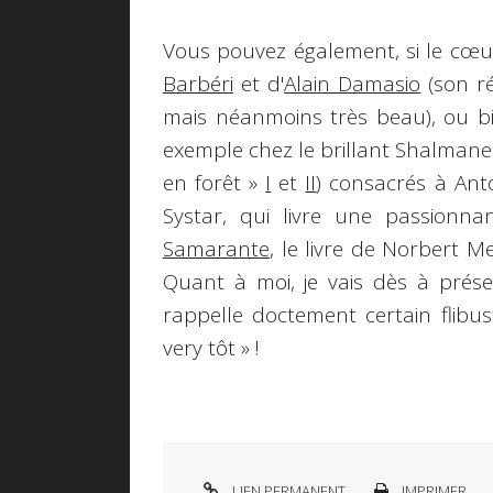
Vous pouvez également, si le cœur 
Barbéri
et d'
Alain Damasio
(son ré
mais néanmoins très beau), ou bien
exemple chez le brillant Shalmane
en forêt »
I
et
II
) consacrés à An
Systar, qui livre une passionna
Samarante
, le livre de Norbert Me
Quant à moi, je vais dès à prése
rappelle doctement certain flibu
very tôt »
!
LIEN PERMANENT
IMPRIMER