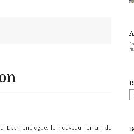
À
An
du
ion
R
 du
Déchronologue
, le nouveau roman de
B