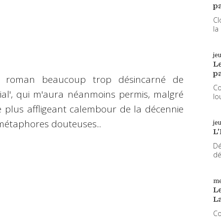
pa
Cl
la
je
L
pa
, roman beaucoup trop désincarné de
Co
ial', qui m'aura néanmoins permis, malgré
lo
e plus affligeant calembour de la décennie
 métaphores douteuses...
je
L'
Dé
dé
me
Le
L
Co