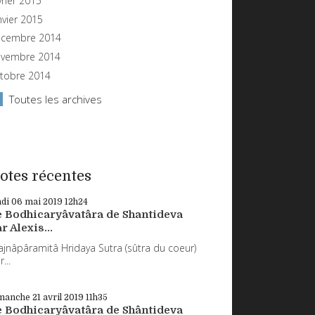
vrier 2015
nvier 2015
cembre 2014
vembre 2014
tobre 2014
Toutes les archives
otes récentes
ndi 06
mai 2019
12h24
e Bodhicaryâvatâra de Shantideva
r Alexis...
ajnâpâramitâ Hridaya Sutra (sûtra du coeur)
...
manche 21
avril 2019
11h35
e Bodhicaryâvatâra de Shântideva