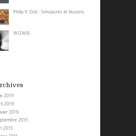
Philip K. Dick : Simulacres et illusions
W.O.M.B
rchives
i 2019
ril 2019
nvier 2016
ptembre 2015
in 2015