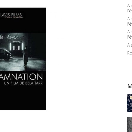
Al
l'é
Al
l'é
Al
l'é
Al
Ro
M