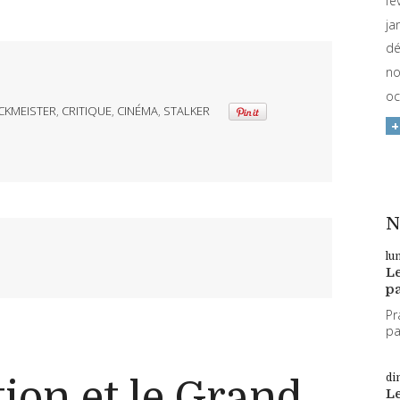
fé
ja
dé
no
oc
CKMEISTER
,
CRITIQUE
,
CINÉMA
,
STALKER
N
lu
L
pa
Pr
par
di
ion et le Grand
L