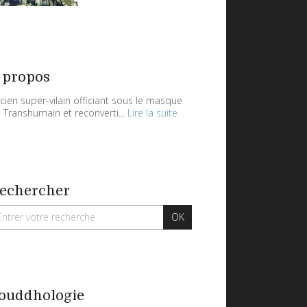
 propos
cien super-vilain officiant sous le masque
 Transhumain et reconverti...
Lire la suite
echercher
ouddhologie