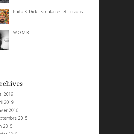
Philip K. Dick : Simulacres et illusions
W.O.M.B
rchives
i 2019
ril 2019
nvier 2016
ptembre 2015
in 2015