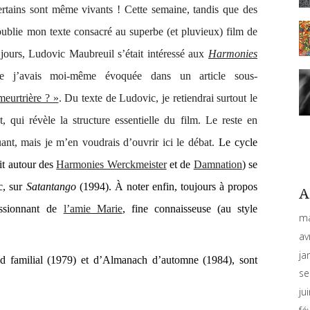
ertains sont même vivants ! Cette semaine, tandis que des
r publie mon texte consacré au superbe (et pluvieux) film de
 jours, Ludovic Maubreuil s’était intéressé aux
Harmonies
e j’avais moi-même évoquée dans un article sous-
meurtrière ? »
. Du texte de Ludovic, je retiendrai surtout le
t, qui révèle la structure essentielle du film. Le reste en
t, mais je m’en voudrais d’ouvrir ici le débat.
Le cycle
rit autour des
Harmonies Werckmeister
et de
Damnation
) se
c, sur
Satantango
(1994). À noter enfin, toujours à propos
A
ssionnant de
l’amie Marie
, fine connaisseuse (au style
ma
av
ja
d familial
(1979) et d’
Almanach d’automne
(1984), sont
se
ju