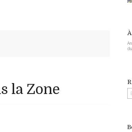
À
An
du
R
s la Zone
B