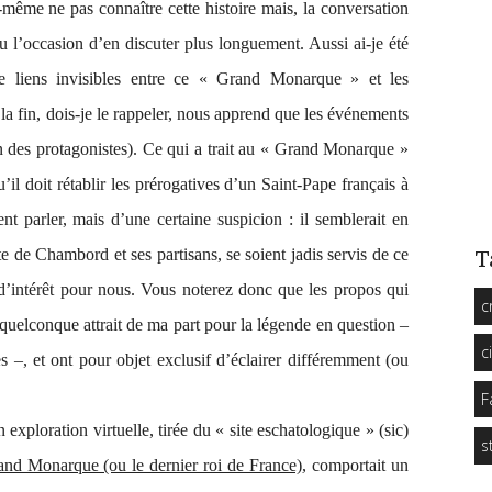
même ne pas connaître cette histoire mais, la conversation
 l’occasion d’en discuter plus longuement. Aussi ai-je été
de liens invisibles entre ce « Grand Monarque » et les
la fin, dois-je le rappeler, nous apprend que les événements
un des protagonistes). Ce qui a trait au « Grand Monarque »
l doit rétablir les prérogatives d’un Saint-Pape français à
 parler, mais d’une certaine suspicion : il semblerait en
e de Chambord et ses partisans, se soient jadis servis de ce
T
 d’intérêt pour nous. Vous noterez donc que les propos qui
c
uelconque attrait de ma part pour la légende en question –
c
es –, et ont pour objet exclusif d’éclairer différemment (ou
F
exploration virtuelle, tirée du « site eschatologique » (sic)
s
and Monarque (ou le dernier roi de France)
, comportait un