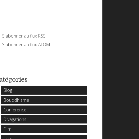
S'abonner au flux RSS
S'abonner au flux ATOM
atégories
Blog
Bouddhisme
Conférence
Divagations
Film
Livre