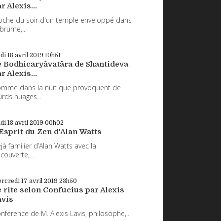
r Alexis...
oche du soir d'un temple enveloppé dans
 brume,...
udi 18
avril 2019
10h51
e Bodhicaryâvatâra de Shantideva
r Alexis...
mme dans la nuit que provoquent de
urds nuages...
udi 18
avril 2019
00h02
Esprit du Zen d'Alan Watts
jà familier d’Alan Watts avec la
couverte,...
rcredi 17
avril 2019
23h50
 rite selon Confucius par Alexis
avis
nférence de M. Alexis Lavis, philosophe,...