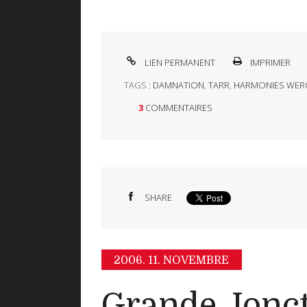
LIEN PERMANENT
IMPRIMER
TAGS :
DAMNATION
,
TARR
,
HARMONIES WER
3
COMMENTAIRES
SHARE
2006.
11. NOVEMBRE
Grande Jonct