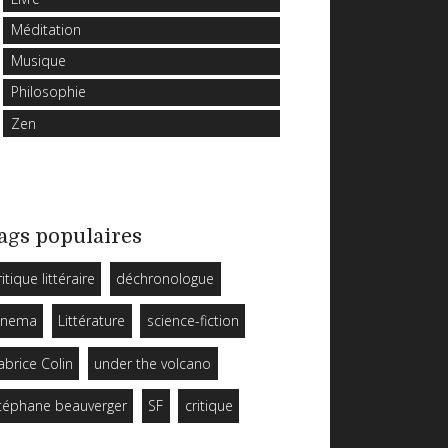
Méditation
Musique
Philosophie
Zen
ags populaires
ritique littéraire
déchronologue
inema
Littérature
science-fiction
abrice Colin
under the volcano
téphane beauverger
SF
critique