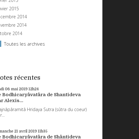
vrier 2015
nvier 2015
cembre 2014
vembre 2014
tobre 2014
Toutes les archives
otes récentes
ndi 06
mai 2019
12h24
e Bodhicaryâvatâra de Shantideva
r Alexis...
ajnâpâramitâ Hridaya Sutra (sûtra du coeur)
...
manche 21
avril 2019
11h35
e Bodhicaryâvatâra de Shântideva