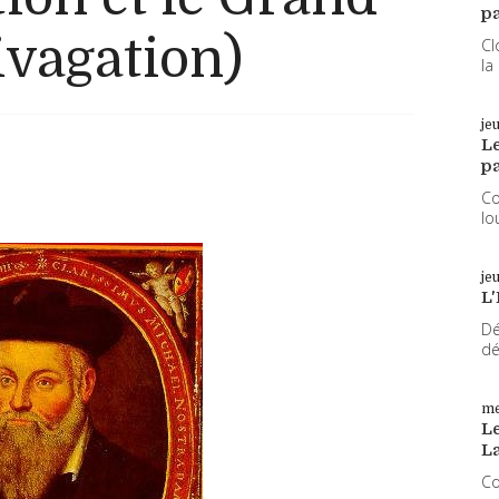
pa
vagation)
Cl
la
je
L
pa
Co
lo
je
L'
Dé
dé
me
Le
L
Co