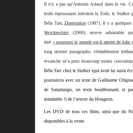
Il n'y a pas qu'Antonin Artaud dans la vie. C
trolls repoussants infestent la Toile, le Stalke
Béla Tarr,
Damnation
(1987). Il y a quelques
Werckmeister
(2000), œuvre admirable qu
titré
« pourquoi le monde est-il atteint de folie 
long dernier paragraphe, véritablement brillan
revanche m’a paru beaucoup moins convainquan
Béla Tarr chez le Stalker (qui avait lui aussi éc
poursuivra avec un texte de Guillaume Origna
de
Satantango
, un texte bouillonnant, et pa
inimitable !) de l’œuvre du Hongrois.
Les DVD de tous ces films, ainsi que du
Ni
disponibles à la vente.