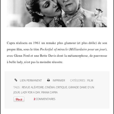
Capra réalisera en 1961 un remake plus glamour (et plus drôle) de son
propre film, sous le titre
Pocketful of miracle
(
Milliardaire pour un jour
),
avec Glenn Ford et une Bette Davis dont la métamorphose, de pauvresse
à belle lady, n'est pas la moindre réussite.
LIEN PERMANENT
IMPRIMER
CATÉGORIES :
FILM
TAGS :
REVUE ALÉATOIRE
,
CINÉMA
,
CRITIQUE
,
GRANDE DAME D'UN
JOUR
,
LADY FOR A DAY
,
FRANK CAPRA
2
COMMENTAIRES