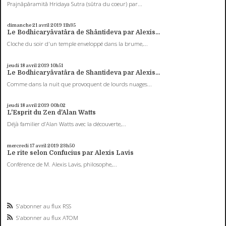
Prajnâpâramitâ Hridaya Sutra (sûtra du coeur) par...
dimanche 21
avril 2019
11h35
Le Bodhicaryâvatâra de Shântideva par Alexis...
Cloche du soir d'un temple enveloppé dans la brume,...
jeudi 18
avril 2019
10h51
Le Bodhicaryâvatâra de Shantideva par Alexis...
Comme dans la nuit que provoquent de lourds nuages...
jeudi 18
avril 2019
00h02
L'Esprit du Zen d'Alan Watts
Déjà familier d’Alan Watts avec la découverte,...
mercredi 17
avril 2019
23h50
Le rite selon Confucius par Alexis Lavis
Conférence de M. Alexis Lavis, philosophe,...
S'abonner au flux RSS
S'abonner au flux ATOM