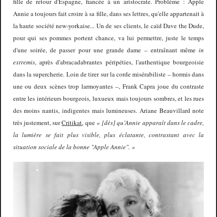
fille de retour d'Espagne, fiancée à un aristocrate. Problème : Apple
Annie a toujours fait croire à sa fille, dans ses lettres, qu'elle appartenait à
la haute société new-yorkaise... Un de ses clients, le caïd Dave the Dude,
pour qui ses pommes portent chance, va lui permettre, juste le temps
d'une soirée, de passer pour une grande dame – entraînant même
in
extremis
, après d'abracadabrantes péripéties, l'authentique bourgeoisie
dans la supercherie. Loin de tirer sur la corde misérabiliste – hormis dans
une ou deux scènes trop larmoyantes –, Frank Capra joue du contraste
entre les intérieurs bourgeois, luxueux mais toujours sombres, et les rues
des moins nantis, indigentes mais lumineuses. Ariane Beauvillard note
très justement, sur
Critikat
, que
« [dès] qu’Annie apparaît dans le cadre,
la lumière se fait plus visible, plus éclatante, contrastant avec la
situation sociale de la bonne "Apple Annie". »