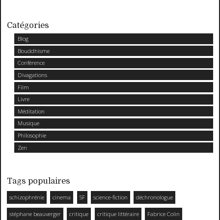
Catégories
Blog
Bouddhisme
Conférence
Divagations
Film
Livre
Méditation
Musique
Philosophie
Zen
Tags populaires
schizophrénie
cinema
SF
science-fiction
déchronologue
stéphane beauverger
critique
critique littéraire
Fabrice Colin