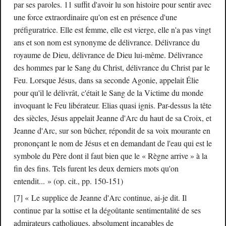
par ses paroles. 11 suffit d'avoir lu son histoire pour sentir avec
une force extraordinaire qu'on est en présence d'une
préfiguratrice. Elle est femme, elle est vierge, elle n'a pas vingt
ans et son nom est synonyme de délivrance. Délivrance du
royaume de Dieu, délivrance de Dieu lui-même. Délivrance
des hommes par le Sang du Christ, délivrance du Christ par le
Feu. Lorsque Jésus, dans sa seconde Agonie, appelait Élie
pour qu'il le délivrât, c'était le Sang de la Victime du monde
invoquant le Feu libérateur. Elias quasi ignis. Par-dessus la tête
des siècles, Jésus appelait Jeanne d'Arc du haut de sa Croix, et
Jeanne d'Arc, sur son bûcher, répondit de sa voix mourante en
prononçant le nom de Jésus et en demandant de l'eau qui est le
symbole du Père dont il faut bien que le « Règne arrive » à la
fin des fins. Tels furent les deux derniers mots qu'on
entendit... » (op. cit., pp. 150-151)
[7] « Le supplice de Jeanne d'Arc continue, ai-je dit. Il
continue par la sottise et la dégoûtante sentimentalité de ses
admirateurs catholiques, absolument incapables de