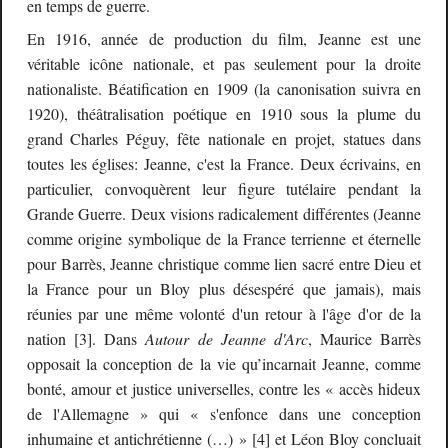
en temps de guerre.
En 1916, année de production du film, Jeanne est une
véritable icône nationale, et pas seulement pour la droite
nationaliste. Béatification en 1909 (la canonisation suivra en
1920), théâtralisation poétique en 1910 sous la plume du
grand Charles Péguy, fête nationale en projet, statues dans
toutes les églises: Jeanne, c'est la France. Deux écrivains, en
particulier, convoquèrent leur figure tutélaire pendant la
Grande Guerre. Deux visions radicalement différentes (Jeanne
comme origine symbolique de la France terrienne et éternelle
pour Barrès, Jeanne christique comme lien sacré entre Dieu et
la France pour un Bloy plus désespéré que jamais), mais
réunies par une même volonté d'un retour à l'âge d'or de la
nation [3]. Dans
Autour de Jeanne d'Arc
, Maurice Barrès
opposait la conception de la vie qu’incarnait Jeanne, comme
bonté, amour et justice universelles, contre les « accès hideux
de l'Allemagne » qui « s'enfonce dans une conception
inhumaine et antichrétienne (…) » [4] et Léon Bloy concluait