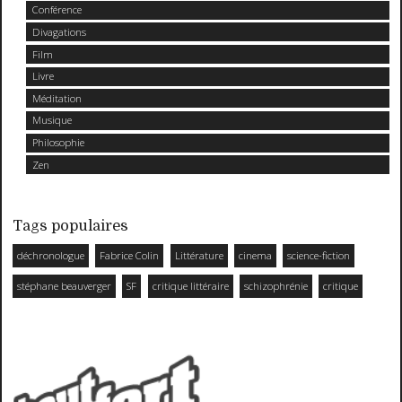
Conférence
Divagations
Film
Livre
Méditation
Musique
Philosophie
Zen
Tags populaires
déchronologue
Fabrice Colin
Littérature
cinema
science-fiction
stéphane beauverger
SF
critique littéraire
schizophrénie
critique