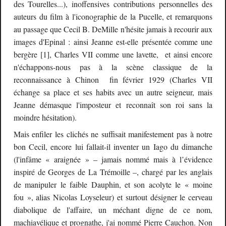
des Tourelles...), inoffensives contributions personnelles des
auteurs du film à l'iconographie de la Pucelle, et remarquons
au passage que Cecil B. DeMille n'hésite jamais à recourir aux
images d'Epinal : ainsi Jeanne est-elle présentée comme une
bergère [1], Charles VII comme une lavette, et ainsi encore
n'échappons-nous pas à la scène classique de la
reconnaissance à Chinon fin février 1929 (Charles VII
échange sa place et ses habits avec un autre seigneur, mais
Jeanne démasque l'imposteur et reconnaît son roi sans la
moindre hésitation).
Mais enfiler les clichés ne suffisait manifestement pas à notre
bon Cecil, encore lui fallait-il inventer un Iago du dimanche
(l'infâme « araignée » – jamais nommé mais à l’évidence
inspiré de Georges de La Trémoille –, chargé par les anglais
de manipuler le faible Dauphin, et son acolyte le « moine
fou », alias Nicolas Loyseleur) et surtout désigner le cerveau
diabolique de l'affaire, un méchant digne de ce nom,
machiavélique et prognathe, j'ai nommé Pierre Cauchon. Non