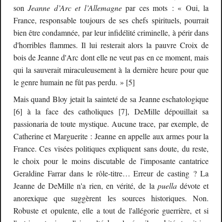
son
Jeanne d’Arc et l’Allemagne
par ces mots : « Oui, la
France, responsable toujours de ses chefs spirituels, pourrait
bien être condamnée, par leur infidélité criminelle, à périr dans
d'horribles flammes. Il lui resterait alors la pauvre Croix de
bois de Jeanne d'Arc dont elle ne veut pas en ce moment, mais
qui la sauverait miraculeusement à la dernière heure pour que
le genre humain ne fût pas perdu. » [5]
Mais quand Bloy jetait la sainteté de sa Jeanne eschatologique
[6] à la face des catholiques [7], DeMille dépouillait sa
passionaria de toute mystique. Aucune trace, par exemple, de
Catherine et Marguerite : Jeanne en appelle aux armes pour la
France. Ces visées politiques expliquent sans doute, du reste,
le choix pour le moins discutable de l'imposante cantatrice
Geraldine Farrar dans le rôle-titre… Erreur de casting ? La
Jeanne de DeMille n'a rien, en vérité, de la
puella
dévote et
anorexique que suggèrent les sources historiques. Non.
Robuste et opulente, elle a tout de l'allégorie guerrière, et si