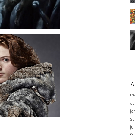
A
ma
av
ja
se
ju