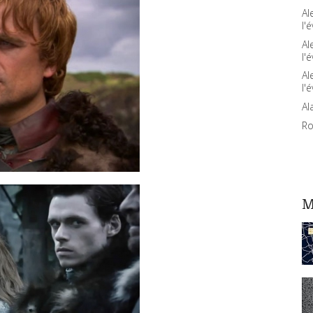
Al
l'é
Al
l'é
Al
l'é
Al
Ro
M