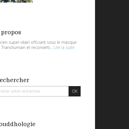
 propos
cien super-vilain officiant sous le masque
 Transhumain et reconverti...
Lire la suite
echercher
ouddhologie