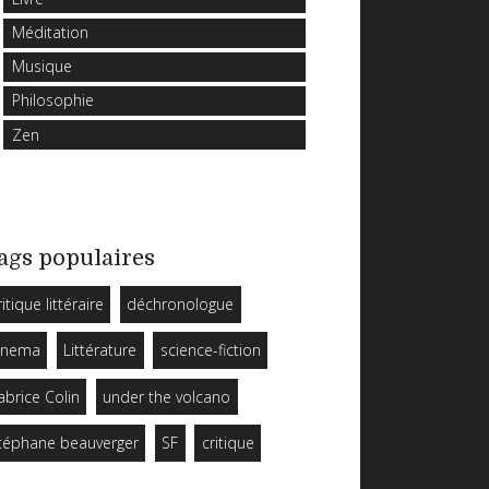
Méditation
Musique
Philosophie
Zen
ags populaires
ritique littéraire
déchronologue
inema
Littérature
science-fiction
abrice Colin
under the volcano
téphane beauverger
SF
critique