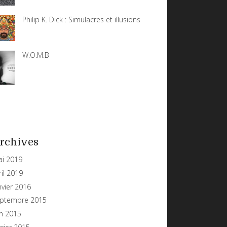
Philip K. Dick : Simulacres et illusions
W.O.M.B
rchives
i 2019
ril 2019
nvier 2016
ptembre 2015
in 2015