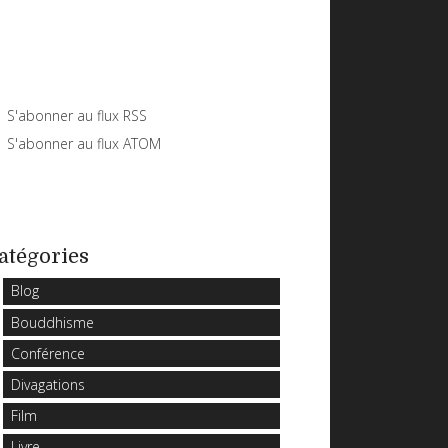
S'abonner au flux RSS
S'abonner au flux ATOM
atégories
Blog
Bouddhisme
Conférence
Divagations
Film
Livre