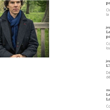
pa
Cl
la
je
L
pa
Co
lo
je
L'
Dé
dé
me
Le
L
Co