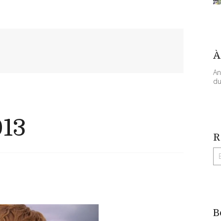
À
An
du
013
R
B