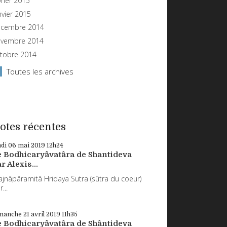
vrier 2015
nvier 2015
cembre 2014
vembre 2014
tobre 2014
Toutes les archives
otes récentes
ndi 06
mai 2019
12h24
e Bodhicaryâvatâra de Shantideva
r Alexis...
ajnâpâramitâ Hridaya Sutra (sûtra du coeur)
...
manche 21
avril 2019
11h35
e Bodhicaryâvatâra de Shântideva