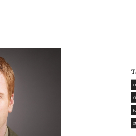
T
c
c
F
s