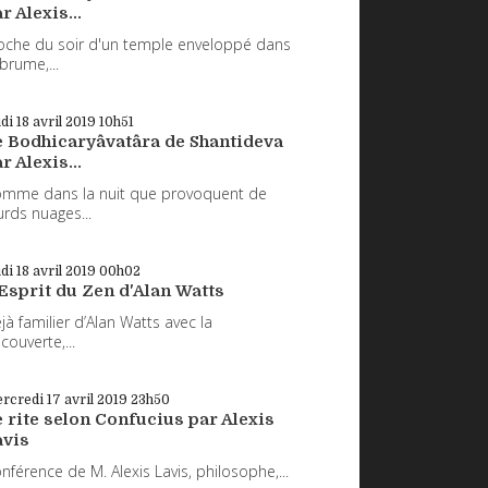
r Alexis...
oche du soir d'un temple enveloppé dans
 brume,...
udi 18
avril 2019
10h51
e Bodhicaryâvatâra de Shantideva
r Alexis...
mme dans la nuit que provoquent de
urds nuages...
udi 18
avril 2019
00h02
Esprit du Zen d'Alan Watts
jà familier d’Alan Watts avec la
couverte,...
rcredi 17
avril 2019
23h50
 rite selon Confucius par Alexis
avis
nférence de M. Alexis Lavis, philosophe,...