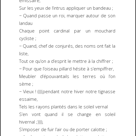
émissaire,
Sur les yeux de l’intrus appliquer un bandeau ;
− Quand passe un roi, marquer autour de son
landau
Chaque point cardinal par un mouchard
cycliste ;
− Quand, chef de conjurés, des noms ont fait la
liste,
Tout ce qu’on a d’esprit le mettre à la chiffrer ;
− Pour que l’oiseau pillard hésite à s’empiffrer,
Meubler d’épouvantails les terres où l’on
sème ;
− Vieux ! ((((pendant notre hiver notre tignasse
essaime,
Tels les rayons plantés dans le soleil vernal
S’en vont quand il se change en soleil
hivernal ;)))),
S’imposer de fuir l’air ou de porter calotte ;