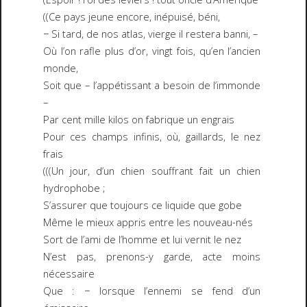
((Ce pays jeune encore, inépuisé, béni,
− Si tard, de nos atlas, vierge il restera banni, –
Où l’on rafle plus d’or, vingt fois, qu’en l’ancien
monde,
Soit que – l’appétissant a besoin de l’immonde
–
Par cent mille kilos on fabrique un engrais
Pour ces champs infinis, où, gaillards, le nez
frais
(((Un jour, d’un chien souffrant fait un chien
hydrophobe ;
S’assurer que toujours ce liquide que gobe
Même le mieux appris entre les nouveau-nés
Sort de l’ami de l’homme et lui vernit le nez
N’est pas, prenons-y garde, acte moins
nécessaire
Que : − lorsque l’ennemi se fend d’un