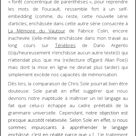
« forêt concentrique de parenthèses », pour reprendre
les mots de Foucault, ressemble fort à un
self-
embedding
(comme, du reste, cette nouvelle série
d’articles, enchâssée dans cette autre série consacrée à
La Mémoire du Vautour
de Fabrice Colin, encore
inachevée ((elle-même enchâssée dans mon travail au
long cours sur
Ténèbres
de Dario Argento
(((qu’heureusement n’enchâsse aucun autre texte))) qui
n’attendait plus que ma (re)lecture d’Egard Allan Poe))
mais dont la mise en ligne ne devrait plus tarder) qui
simplement excède nos capacités de mémorisation.
Dès lors, la comparaison de Chris Sole pourrait bien être
douteuse. Sole paraît en effet suggérer que nous
devrions notre inaptitude à maîtriser un tel langage au
fait que celui-ci échappe au cadre préétabli de la
grammaire universelle. Cependant, n
otre objection est
presque aussitôt relativisée. Selon Sole en effet, si nous
sommes impuissants à appréhender le langage
enchâssé, c’est en réalité parce que
« […] le traitement