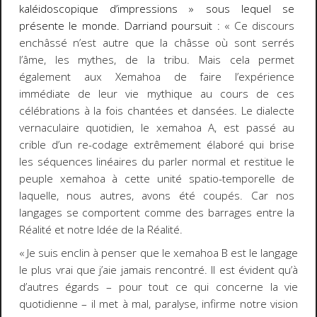
kaléidoscopique d’impressions » sous lequel se
présente le monde. Darriand poursuit :
« Ce discours
enchâssé n’est autre que la châsse où sont serrés
l’âme, les mythes, de la tribu. Mais cela permet
également aux Xemahoa de faire l’
expérience
immédiate
de leur vie mythique au cours de ces
célébrations à la fois chantées et dansées. Le dialecte
vernaculaire quotidien, le xemahoa A, est passé au
crible d’un re-codage extrêmement élaboré qui brise
les séquences linéaires du parler normal et restitue le
peuple xemahoa à cette unité spatio-temporelle de
laquelle, nous autres, avons été coupés. Car nos
langages se comportent comme des barrages entre
la
Réalité
et notre Idée de la Réalité.
« Je suis enclin à penser que le xemahoa B est le langage
le plus
vrai
que j’aie jamais rencontré. Il est évident qu’à
d’autres égards – pour tout ce qui concerne la vie
quotidienne – il met à mal, paralyse, infirme notre vision