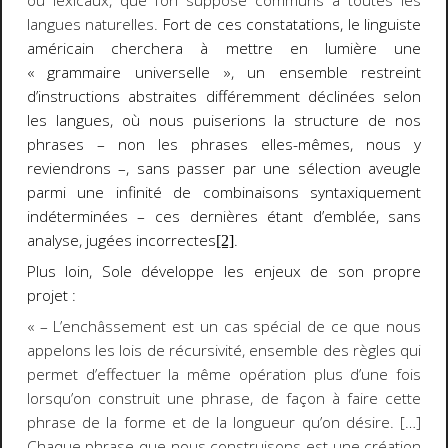
ou lexicaux, que l’on suppose communs à toutes les
langues naturelles.
Fort de ces constatations, le linguiste
américain cherchera à mettre en lumière une
« grammaire universelle », un ensemble restreint
d’instructions abstraites différemment déclinées selon
les langues, où nous puiserions la structure de nos
phrases – non les phrases elles-mêmes, nous y
reviendrons –, sans passer par une sélection aveugle
parmi une infinité de combinaisons syntaxiquement
indéterminées – ces dernières étant
d’emblée
, sans
analyse, jugées incorrectes
.
[2]
Plus loin, Sole développe les enjeux de son propre
projet :
« – L’enchâssement est un cas spécial de ce que nous
appelons les lois de récursivité, ensemble des règles qui
permet d’effectuer la même opération plus d’une fois
lorsqu’on construit une phrase, de façon à faire cette
phrase de la forme et de la longueur qu’on désire. […]
Chaque phrase que nous construisons est une création