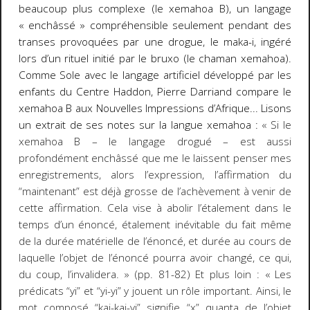
beaucoup plus complexe (le xemahoa B), un langage
« enchâssé » compréhensible seulement pendant des
transes provoquées par une drogue, le maka-i, ingéré
lors d’un rituel initié par le bruxo (le chaman xemahoa).
Comme Sole avec le langage artificiel développé par les
enfants du Centre Haddon, Pierre Darriand compare le
xemahoa B aux
Nouvelles Impressions d’Afrique
... Lisons
un extrait de ses notes sur la langue xemahoa :
« Si le
xemahoa B – le langage drogué – est aussi
profondément enchâssé que me le laissent penser mes
enregistrements, alors l’expression, l’affirmation du
“maintenant” est déjà grosse de l’achèvement à venir de
cette affirmation. Cela vise à abolir l’étalement
dans
le
temps d’un énoncé, étalement inévitable du fait même
de la durée matérielle de l’énoncé, et durée au cours de
laquelle l’objet de l’énoncé pourra avoir changé, ce qui,
du coup, l’invalidera. » (pp. 81-82)
Et plus loin :
« Les
prédicats “yi” et “yi-yi” y jouent un rôle important. Ainsi, le
mot composé “kai-kai-yi” signifie “x” quanta de l’objet