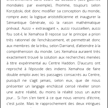
mondiales par exemple), l’homme, toujours selon
Korzybski, doit donc modifier sa conception du monde,
rompre avec la logique aristotélicienne et inaugurer la
Sémantique Générale, où la raison mathématique
prévaut. Aussi « extravagant », aussi roussellien, aussi
fou soit-il, le Xemahoa B repose sur le principe
a priori
très rationnel de l’enchâssement, et permettrait donc
aux membres de la tribu, selon Darriand, d’atteindre à la
compréhension
du monde. Les Xemahoa auraient très
exactement trouvé la solution aux recherches menées
à titre expérimental au Centre Haddon. D’aucuns ont
reproché à l’épisode des indiens Xemahoa de faire
double emploi avec les passages consacrés au Centre,
puisqu’il ne s’agit jamais, selon eux, que de nous
présenter un langage enchâssé censé révéler sinon
une
autre
réalité, du moins
la
réalité sous un autre
jour... Si l'on s'en tient à ce que nous venons d'écrire,
c'est juste. Mais le rapprochement des deux intrigues