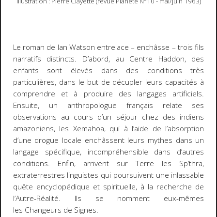
Illustration : Pierre Clayette (revue Planète N°10 - mai/juin 1963)
Le roman de Ian Watson entrelace – enchâsse – trois fils
narratifs distincts. D’abord, au
Centre Haddon
, des
enfants sont élevés dans des conditions très
particulières, dans le but de décupler leurs capacités à
comprendre et à produire des langages artificiels.
Ensuite, un anthropologue français relate ses
observations au cours d’un séjour chez des indiens
amazoniens, les
Xemahoa
, qui à l’aide de l’absorption
d’une drogue locale enchâssent leurs mythes dans un
langage spécifique, incompréhensible dans d’autres
conditions. Enfin, arrivent sur Terre les Sp’thra,
extraterrestres linguistes qui poursuivent une inlassable
quête encyclopédique et spirituelle, à la recherche de
l’Autre-Réalité. Ils se nomment eux-mêmes
les
Changeurs de Signes
.