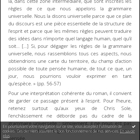
là, dans cette zone intermédiaire, que sont inscrites les
règles de ce que nous appelons la grammaire
universelle. Nous la disons universelle parce que ce plan
du discours est une pièce essentielle de la structure de
l’esprit et parce que les mêmes règles peuvent traduire
des idées dans n’importe quel langage humain, quel qu’il
soit… […] Si, pour dégager les règles de la grammaire
universelle, nous rassemblions tous ces aspects, nous
obtiendrions une carte du territoire, du champ d’action
possible de toute pensée humaine, de tout ce que, un
jour, nous pourrions vouloir exprimer en tant
qu’espèce. » (pp. 56-57)
Pour une interprétation cohérente du roman, il convient
de garder ce passage présent à l’esprit. Pour l’heure,
retenez surtout qu’aux yeux de Chris Sole,
l’enchâssement ne déborde pas du cadre de la
grammaire universelle : simplement, il ne nous est pas
En poursuivant votre navigation sur ce site, vous acceptez l'utilisation de
accessible, dans l’organisation commune de notre
cookies. Ces derniers assurent le bon fonctionnement de nos services.
En savoir
plus
.
pensée.