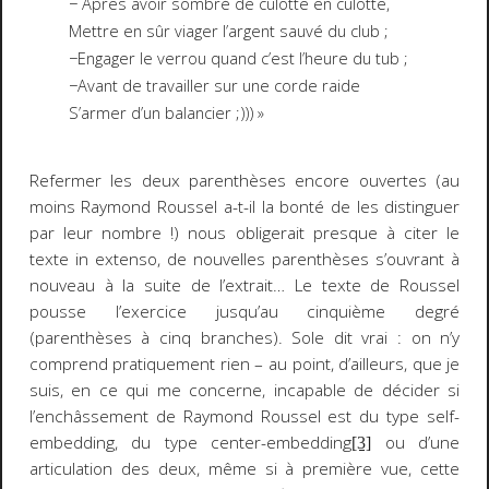
− Après avoir sombré de culotte en culotte,
Mettre en sûr viager l’argent sauvé du club ;
−Engager le verrou quand c’est l’heure du tub ;
−Avant de travailler sur une corde raide
S’armer d’un balancier ;))) »
Refermer les deux parenthèses encore ouvertes (au
moins Raymond Roussel a-t-il la bonté de les distinguer
par leur nombre !) nous obligerait presque à citer le
texte
in extenso
, de nouvelles parenthèses s’ouvrant à
nouveau à la suite de l’extrait… Le texte de Roussel
pousse l’exercice jusqu’au cinquième degré
(parenthèses à cinq branches). Sole dit vrai : on n’y
comprend pratiquement rien – au point, d’ailleurs, que je
suis, en ce qui me concerne, incapable de décider si
l’enchâssement de Raymond Roussel est du type
self-
embedding
, du type
center-embedding
ou d’une
[3]
articulation des deux, même si à première vue, cette