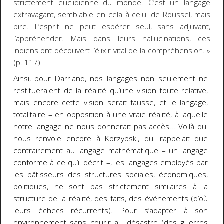
strictement euclidienne du monde. C’est un langage
extravagant
, semblable en cela à celui de Roussel, mais
pire. L’esprit ne peut espérer seul, sans adjuvant,
l’appréhender. Mais dans leurs hallucinations, ces
Indiens ont découvert l’élixir vital de la compréhension. »
(p. 117)
Ainsi, pour Darriand, nos langages non seulement ne
restitueraient de la réalité qu’une vision toute relative,
mais encore cette vision serait
fausse
, et le langage,
totalitaire – en opposition à une
vraie réalité
, à laquelle
notre langage ne nous donnerait pas accès... Voilà qui
nous renvoie encore à Korzybski, qui rappelait que
contrairement au langage mathématique – un langage
conforme à ce qu’il décrit –, les langages employés par
les bâtisseurs des structures sociales, économiques,
politiques,
ne sont pas strictement similaires à la
structure de la réalité
, des faits, des événements (d’où
leurs échecs récurrents). Pour s’adapter à son
environnement sans courir au désastre (des guerres