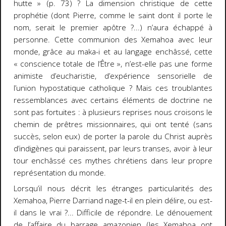
hutte »
(p. 73)
? La dimension christique de cette
prophétie (dont Pierre, comme le saint dont il porte le
nom, serait le premier apôtre ?...) n’aura échappé à
personne. Cette communion des Xemahoa avec leur
monde, grâce au maka-i et au langage enchâssé, cette
« conscience totale de l’Être », n’est-elle pas une forme
animiste d’eucharistie, d’expérience sensorielle de
l’union hypostatique catholique ? Mais ces troublantes
ressemblances avec certains éléments de doctrine ne
sont pas fortuites : à plusieurs reprises nous croisons le
chemin de prêtres missionnaires, qui ont tenté (sans
succès, selon eux) de porter la parole du Christ auprès
d’indigènes qui paraissent, par leurs transes, avoir à leur
tour enchâssé ces mythes chrétiens dans leur propre
représentation du monde.
Lorsqu’il nous décrit les étranges particularités des
Xemahoa, Pierre Darriand nage-t-il en plein délire, ou est-
il dans le vrai ?... Difficile de répondre. Le dénouement
de l’affaire du barrage amazonien (les Xemahoa ont