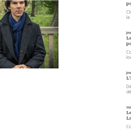
pa
Cl
la
je
L
pa
Co
lo
je
L'
Dé
dé
me
Le
L
Co