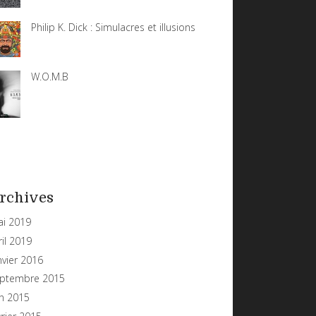
Philip K. Dick : Simulacres et illusions
W.O.M.B
rchives
i 2019
ril 2019
nvier 2016
ptembre 2015
in 2015