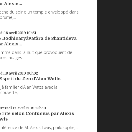
r Alexis...
oche du soir d'un temple enveloppé dans
 brume,...
udi 18
avril 2019
10h51
e Bodhicaryâvatâra de Shantideva
r Alexis...
mme dans la nuit que provoquent de
urds nuages...
udi 18
avril 2019
00h02
Esprit du Zen d'Alan Watts
jà familier d’Alan Watts avec la
couverte,...
rcredi 17
avril 2019
23h50
 rite selon Confucius par Alexis
avis
nférence de M. Alexis Lavis, philosophe,...