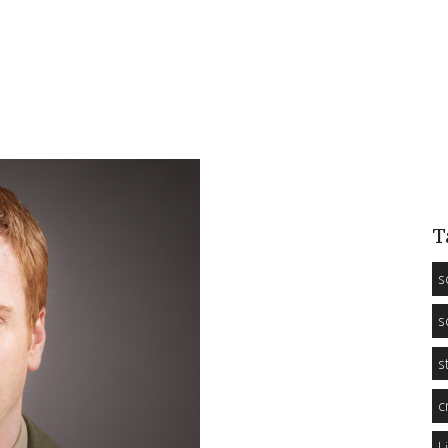
T
s
s
s
c
L