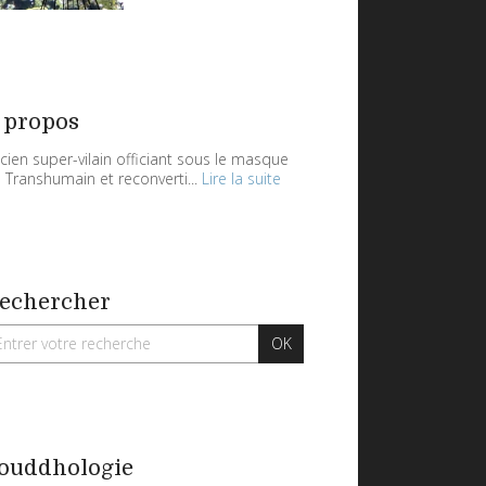
 propos
cien super-vilain officiant sous le masque
 Transhumain et reconverti...
Lire la suite
echercher
ouddhologie