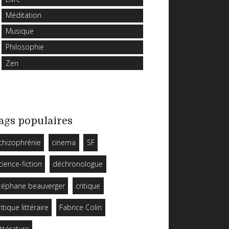
Méditation
Musique
Philosophie
Zen
ags populaires
chizophrénie
cinema
SF
cience-fiction
déchronologue
téphane beauverger
critique
ritique littéraire
Fabrice Colin
ittérature