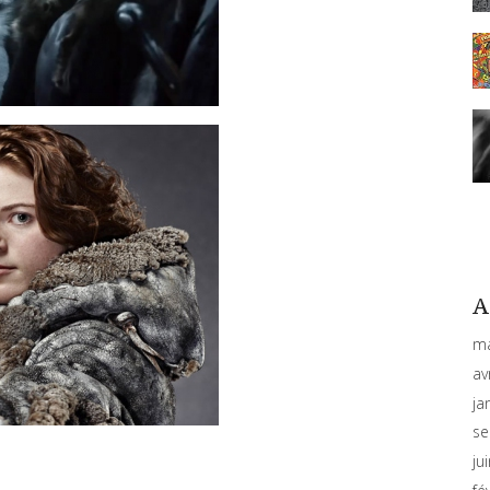
A
ma
av
ja
se
ju