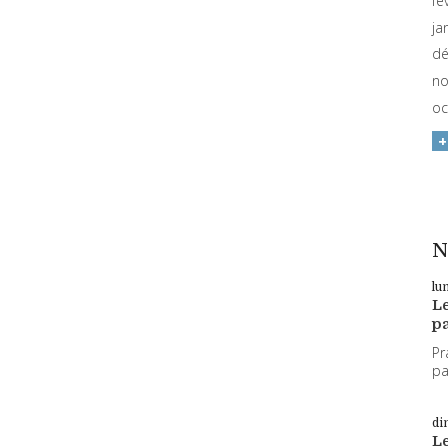
fé
ja
dé
no
oc
N
lu
L
pa
Pr
par
di
L