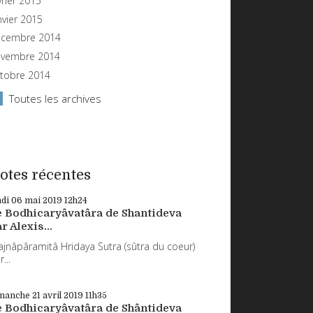
vrier 2015
nvier 2015
cembre 2014
vembre 2014
tobre 2014
Toutes les archives
otes récentes
ndi 06
mai 2019
12h24
e Bodhicaryâvatâra de Shantideva
r Alexis...
ajnâpâramitâ Hridaya Sutra (sûtra du coeur)
...
manche 21
avril 2019
11h35
e Bodhicaryâvatâra de Shântideva