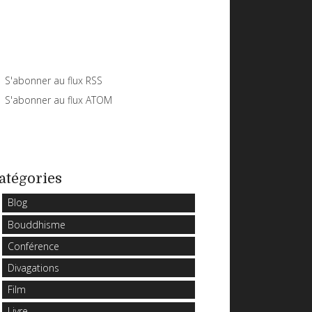
S'abonner au flux RSS
S'abonner au flux ATOM
atégories
Blog
Bouddhisme
Conférence
Divagations
Film
Livre