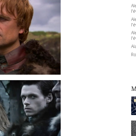
Al
l'é
Al
l'é
Al
l'é
Al
Ro
M