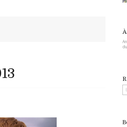
À
An
du
013
R
B