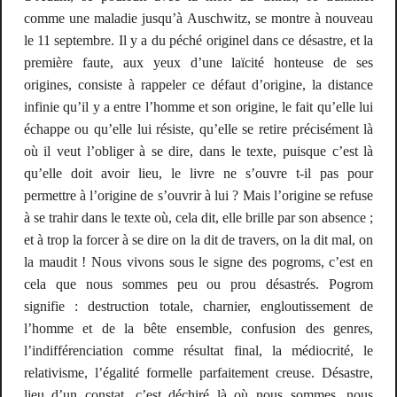
comme une maladie jusqu’à Auschwitz, se montre à nouveau
le 11 septembre. Il y a du péché originel dans ce désastre, et la
première faute, aux yeux d’une laïcité honteuse de ses
origines, consiste à rappeler ce défaut d’origine, la distance
infinie qu’il y a entre l’homme et son origine, le fait qu’elle lui
échappe ou qu’elle lui résiste, qu’elle se retire précisément là
où il veut l’obliger à se dire, dans le texte, puisque c’est là
qu’elle doit avoir lieu, le livre ne s’ouvre t-il pas pour
permettre à l’origine de s’ouvrir à lui ? Mais l’origine se refuse
à se trahir dans le texte où, cela dit, elle brille par son absence ;
et à trop la forcer à se dire on la dit de travers, on la dit mal, on
la maudit ! Nous vivons sous le signe des pogroms, c’est en
cela que nous sommes peu ou prou désastrés.
Pogrom
signifie : destruction totale, charnier, engloutissement de
l’homme et de la bête ensemble, confusion des genres,
l’indifférenciation comme résultat final, la médiocrité, le
relativisme, l’égalité formelle parfaitement creuse. Désastre,
lieu d’un constat, c’est déchiré là où nous sommes, nous