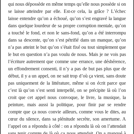
qui nous dépossède en même temps qu’elle nous possède si on
se laisse atteindre par elle. Est-ce cela, la grâce ? L’échec
laisse entendre qu’on a échoué, qu’on s’est engravé la langue
dans quelque lourdeur de sa propre corruption mentale, qu’on
a touché le fond, et non le sans-fond, qu’on a été interrompu
dans sa descente, qu’on s’est pétrifié dans un manque, qu’on
n’a pas atteint le but qu’on s’était fixé ou tout simplement que
le but en question n’a pas voulu de nous. Mais je ne vois pas
l’écriture autrement que comme une errance, une déshérence,
un effondrement consenti, il n’y a pas de but pas plus que de
début, il y a un appel, on ne sait trop d’où ça vient, sans doute
pas uniquement de la littérature, même si on écrit parce que
c’est là qu’on s’est senti interpellé, on se précipite là où l’on
croit que cet appel nous convoque, le livre, la musique, la
peinture, mais aussi la politique, pour finir par se rendre
compte que ça nous convie ailleurs, comme vous le dites, au
cœur du silence, dans sa plénitude secrète, son amertume. A
l’appel on a répondu à côté : on a répondu là où on l’attendait
sans tenir compte de là où ça nous attendait. On a manqué à