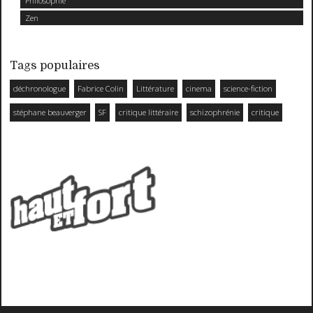
Philosophie
Zen
Tags populaires
déchronologue
Fabrice Colin
Littérature
cinema
science-fiction
stéphane beauverger
SF
critique littéraire
schizophrénie
critique