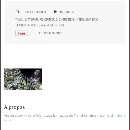
LIEN PERMANENT
IMPRIMER
TAGS :
LITTÉRATURE
,
CRITIQUE
,
ENTRETIEN
,
INTERVIEW
,
ERIC
BENIER-BURCKEL
,
POGROM
,
CHRIST
2
COMMENTAIRES
À propos
Ancien super-vilain officiant sous le masque du Transhumain et reconverti...
Lire la
suite