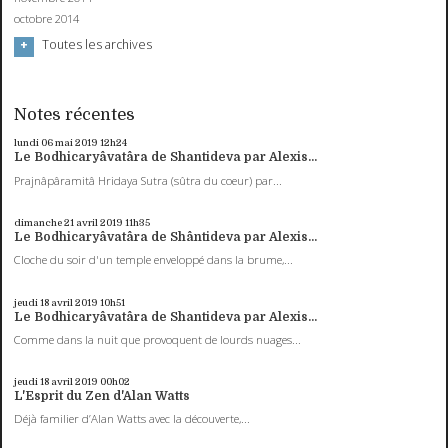
octobre 2014
Toutes les archives
Notes récentes
lundi 06
mai 2019
12h24
Le Bodhicaryâvatâra de Shantideva par Alexis...
Prajnâpâramitâ Hridaya Sutra (sûtra du coeur) par...
dimanche 21
avril 2019
11h35
Le Bodhicaryâvatâra de Shântideva par Alexis...
Cloche du soir d'un temple enveloppé dans la brume,...
jeudi 18
avril 2019
10h51
Le Bodhicaryâvatâra de Shantideva par Alexis...
Comme dans la nuit que provoquent de lourds nuages...
jeudi 18
avril 2019
00h02
L'Esprit du Zen d'Alan Watts
Déjà familier d’Alan Watts avec la découverte,...