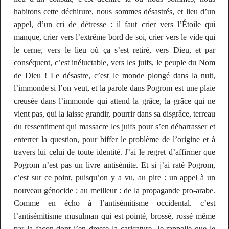
habitons cette déchirure, nous sommes désastrés, et lieu d’un
appel, d’un cri de détresse : il faut crier vers l’Étoile qui
manque, crier vers l’extrême bord de soi, crier vers le vide qui
le cerne, vers le lieu où ça s’est retiré, vers Dieu, et par
conséquent, c’est inéluctable, vers les juifs, le peuple du Nom
de Dieu ! Le désastre, c’est le monde plongé dans la nuit,
l’immonde si l’on veut, et la parole dans
Pogrom
est une plaie
creusée dans l’immonde qui attend la grâce, la grâce qui ne
vient pas, qui la laisse grandir, pourrir dans sa disgrâce, terreau
du ressentiment qui massacre les juifs pour s’en débarrasser et
enterrer la question, pour biffer le problème de l’origine et à
travers lui celui de toute identité. J’ai le regret d’affirmer que
Pogrom
n’est pas un livre antisémite. Et si j’ai raté
Pogrom
,
c’est sur ce point, puisqu’on y a vu, au pire : un appel à un
nouveau génocide ; au meilleur : de la propagande pro-arabe.
Comme en écho à l’antisémitisme occidental, c’est
l’antisémitisme musulman qui est pointé, brossé, rossé même
par la façon dont j’en dresse la caricature. Je rappelle que le