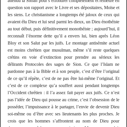
attendu la Shoah pour s’effondrer complètement et remettre en
question son rapport avec le Livre et ses dépositaires, Moïse et
les siens. Le christianisme a longtemps été jaloux de ceux qui
avaient élu Dieu et lui seul parmi les dieux, un Dieu énothéiste
au tout début, puis définitivement monothéiste ; aujourd’hui, il
reconnaît l’énorme dette qu’il a envers lui, bien après Léon
Bloy et son
Salut par les juifs
. Le montage antisémite actuel
est moins chrétien que musulman, même s’il reste quelques
crétins en voie d’extinction pour prendre au sérieux les
délirants
Protocoles des sages de Sion
. Ce que l’Islam ne
pardonne pas à la
Bible
et à son peuple, c’est d’être l’original
de ce qu’il répète, c’est de ne pas être lui-même
l’original
. Et
c’est de ce complexe qu’a souffert aussi pendant longtemps
l’Occident chrétien : il l’a assez fait payer aux juifs. Ce n’est
pas l’idée de Dieu qui pousse au crime, c’est l’obsession de le
posséder, l’impuissance à le partager, l’envie de devenir Dieu
soi-même ou d’être avec ses lieutenants les plus proches. Je
crois que les hommes s’affrontent au nom de Dieu pour