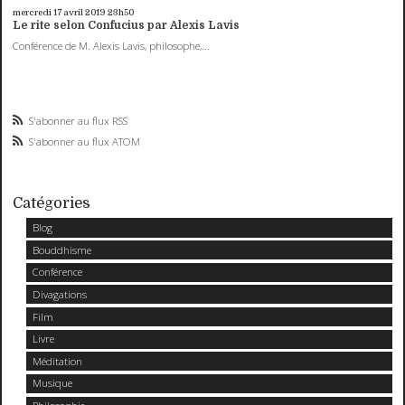
mercredi 17
avril 2019
23h50
Le rite selon Confucius par Alexis Lavis
Conférence de M. Alexis Lavis, philosophe,...
S'abonner au flux RSS
S'abonner au flux ATOM
Catégories
Blog
Bouddhisme
Conférence
Divagations
Film
Livre
Méditation
Musique