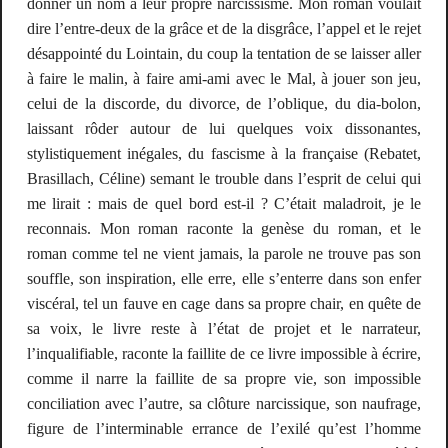
donner un nom à leur propre narcissisme. Mon roman voulait
dire l’entre-deux de la grâce et de la disgrâce, l’appel et le rejet
désappointé du Lointain, du coup la tentation de se laisser aller
à faire le malin, à faire ami-ami avec le Mal, à jouer son jeu,
celui de la discorde, du divorce, de l’oblique, du
dia-bolon
,
laissant rôder autour de lui quelques voix dissonantes,
stylistiquement inégales, du fascisme à la française (Rebatet,
Brasillach, Céline) semant le trouble dans l’esprit de celui qui
me lirait : mais de quel bord est-il ? C’était maladroit, je le
reconnais. Mon roman raconte la genèse du roman, et le
roman comme tel ne vient jamais, la parole ne trouve pas son
souffle, son inspiration, elle erre, elle s’enterre dans son enfer
viscéral, tel un fauve en cage dans sa propre chair, en quête de
sa voix, le livre reste à l’état de projet et le narrateur,
l’inqualifiable, raconte la faillite de ce livre impossible à écrire,
comme il narre la faillite de sa propre vie, son impossible
conciliation avec l’autre, sa clôture narcissique, son naufrage,
figure de l’interminable errance de l’exilé qu’est l’homme