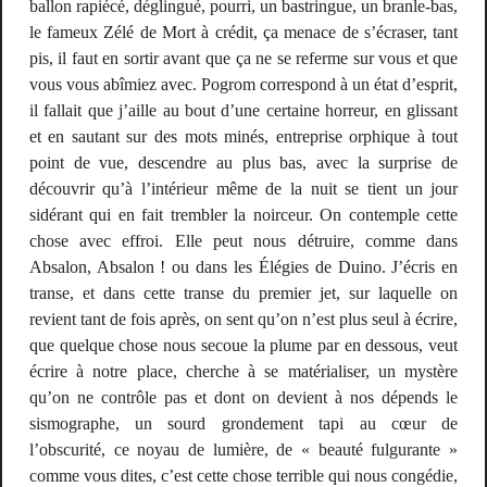
ballon rapiécé, déglingué, pourri, un bastringue, un branle-bas,
le fameux
Zélé
de
Mort à crédit
, ça menace de s’écraser, tant
pis, il faut en sortir avant que ça ne se referme sur vous et que
vous vous abîmiez avec.
Pogrom
correspond à un état d’esprit,
il fallait que j’aille au bout d’une certaine horreur, en glissant
et en sautant sur des mots minés, entreprise orphique à tout
point de vue, descendre au plus bas, avec la surprise de
découvrir qu’à l’intérieur même de la nuit se tient un jour
sidérant qui en fait trembler la noirceur. On contemple cette
chose avec effroi. Elle peut nous détruire, comme dans
Absalon, Absalon !
ou dans les
Élégies de Duino
. J’écris en
transe, et dans cette transe du premier jet, sur laquelle on
revient tant de fois après, on sent qu’on n’est plus seul à écrire,
que quelque chose nous secoue la plume par en dessous, veut
écrire à notre place, cherche à se matérialiser, un mystère
qu’on ne contrôle pas et dont on devient à nos dépends le
sismographe, un sourd grondement tapi au cœur de
l’obscurité, ce noyau de lumière, de « beauté fulgurante »
comme vous dites, c’est cette chose terrible qui nous congédie,