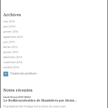
Archives
mai 2019
avril 2019
janvier 2016
septembre 2015
juin 2015
février 2015
janvier 2015
décembre 2014
novembre 2014
octobre 2014
Toutes les archives
Notes récentes
lundi 06
mai 2019
12h24
Le Bodhicaryâvatâra de Shantideva par Alexis...
Prajnâpâramitâ Hridaya Sutra (sûtra du coeur) par...