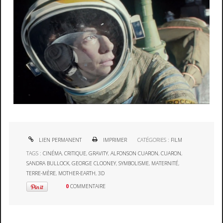
LIEN PERMANENT
IMPRIMER
CATÉGORIES :
FILM
TAGS :
CINÉMA
,
CRITIQUE
,
GRAVITY
,
ALFONSON CUARON
,
CUARON
,
SANDRA BULLOCK
,
GEORGE CLOONEY
,
SYMBOLISME
,
MATERNITÉ
,
TERRE-MÈRE
,
MOTHER-EARTH
,
3D
0
COMMENTAIRE