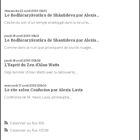
dimanche 21
avril 2019
11h35
Le Bodhicaryâvatâra de Shântideva par Alexis...
Cloche du soir d'un temple enveloppé dans la brume,...
jeudi 18
avril 2019
10h51
Le Bodhicaryâvatâra de Shantideva par Alexis...
Comme dans la nuit que provoquent de lourds nuages...
jeudi 18
avril 2019
00h02
L'Esprit du Zen d'Alan Watts
Déjà familier d’Alan Watts avec la découverte,...
mercredi 17
avril 2019
23h50
Le rite selon Confucius par Alexis Lavis
Conférence de M. Alexis Lavis, philosophe,...
S'abonner au flux RSS
S'abonner au flux ATOM