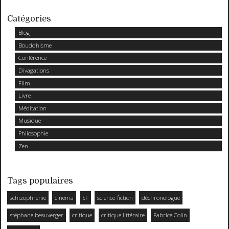
Catégories
Blog
Bouddhisme
Conférence
Divagations
Film
Livre
Méditation
Musique
Philosophie
Zen
Tags populaires
schizophrénie
cinema
SF
science-fiction
déchronologue
stéphane beauverger
critique
critique littéraire
Fabrice Colin