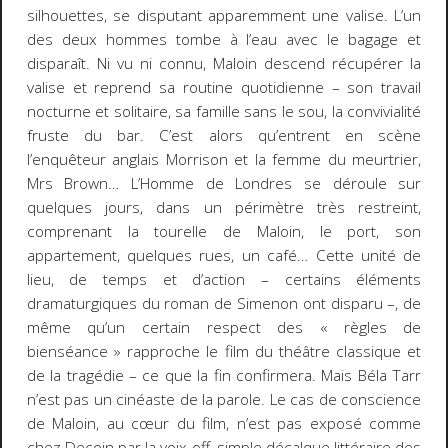
silhouettes, se disputant apparemment une valise. L’un
des deux hommes tombe à l’eau avec le bagage et
disparaît. Ni vu ni connu, Maloin descend récupérer la
valise et reprend sa routine quotidienne – son travail
nocturne et solitaire, sa famille sans le sou, la convivialité
fruste du bar. C’est alors qu’entrent en scène
l’enquêteur anglais Morrison et la femme du meurtrier,
Mrs Brown…
L’Homme de Londres
se déroule sur
quelques jours, dans un périmètre très restreint,
comprenant la tourelle de Maloin, le port, son
appartement, quelques rues, un café… Cette unité de
lieu, de temps et d’action – certains éléments
dramaturgiques du roman de Simenon ont disparu –, de
même qu’un certain respect des « règles de
bienséance » rapproche le film du théâtre classique et
de la tragédie – ce que la fin confirmera. Mais Béla Tarr
n’est pas un cinéaste de la parole. Le cas de conscience
de Maloin, au cœur du film, n’est pas exposé comme
chez Decoin par la voix off, simple décalque littéraire des