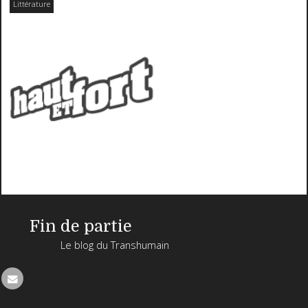
Littérature
Fin de partie
Le blog du Transhumain