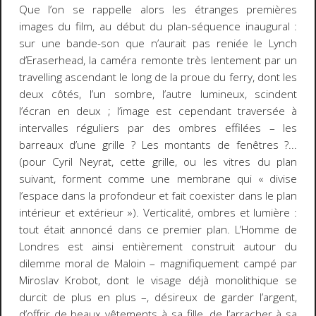
Que l’on se rappelle alors les étranges premières
images du film, au début du plan-séquence inaugural :
sur une bande-son que n’aurait pas reniée le Lynch
d’
Eraserhead
, la caméra remonte très lentement par un
travelling ascendant le long de la proue du ferry, dont les
deux côtés, l’un sombre, l’autre lumineux, scindent
l’écran en deux ; l’image est cependant traversée à
intervalles réguliers par des ombres effilées – les
barreaux d’une grille ? Les montants de fenêtres ?...
(pour Cyril Neyrat, cette grille, ou les vitres du plan
suivant, forment comme une membrane qui « divise
l’espace dans la profondeur et fait coexister dans le plan
intérieur et extérieur »). Verticalité, ombres et lumière :
tout était annoncé dans ce premier plan.
L’Homme de
Londres
est ainsi entièrement construit autour du
dilemme moral de Maloin – magnifiquement campé par
Miroslav Krobot, dont le visage déjà monolithique se
durcit de plus en plus –, désireux de garder l’argent,
d’offrir de beaux vêtements à sa fille, de l’arracher à sa