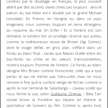
Londres
par le doublage en français, le plus souvent
altéré par des accents slaves (mais pas toujours : ainsi le
patron du bar-hôtel est-il doublé par le grand Michael
Lonsdale). En France, en Hongrie ou dans un pays
imaginaire, nous sommes toujours en terre étrangère,
au royaume du mal. En Enfer ! Et si l’ombre est son
domaine, la lumière est un privilège réservé aux justes,
comme la malheureuse veuve de Brown (Agi Szirtes),
dont le visage défait, en gros plan, s’efface dans un
fondu au blanc final – tandis que Maloin, tiraillé entre les
bas-fonds du crime et les valeurs transcendantes,
restera toujours
l’homme de l’ombre
. Ce fondu au blanc
désigne Mrs Brown comme l’innocente, celle qui a tout
perdu et qui ne mérite pas l’obscurité, mais ne nous
renvoie
in fine
qu’à la surface vierge de l’écran, comme si
après le noir terminal de
Satantango
– caveau scellé qui
nous ferme la vue, selon
Guillaume Orignac
– Béla Tarr
voulait briser la frontière qui sépare en théorie le
spectateur de l’univers du film. Comme si, après tout,