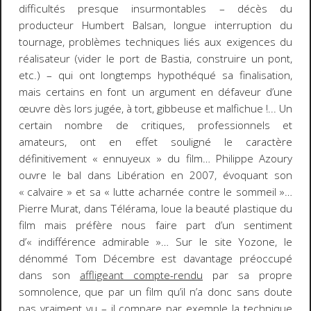
difficultés presque insurmontables – décès du
producteur Humbert Balsan, longue interruption du
tournage, problèmes techniques liés aux exigences du
réalisateur (vider le port de Bastia, construire un pont,
etc.) – qui ont longtemps hypothéqué sa finalisation,
mais certains en font un argument en défaveur d’une
œuvre dès lors jugée, à tort, gibbeuse et malfichue !... Un
certain nombre de critiques, professionnels et
amateurs, ont en effet souligné le caractère
définitivement « ennuyeux » du film… Philippe Azoury
ouvre le bal dans Libération en 2007, évoquant son
« calvaire » et sa « lutte acharnée contre le sommeil »…
Pierre Murat, dans Télérama, loue la beauté plastique du
film mais préfère nous faire part d’un sentiment
d’« indifférence admirable »… Sur le site Yozone, le
dénommé Tom Décembre est davantage préoccupé
dans son
affligeant compte-rendu
par sa propre
somnolence, que par un film qu’il n’a donc sans doute
pas vraiment vu – il compare par exemple la technique