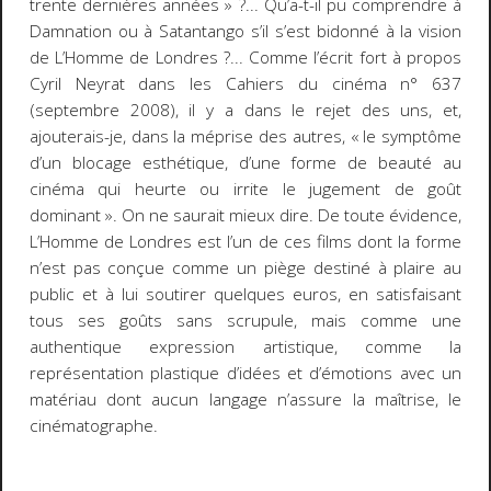
trente dernières années » ?... Qu’a-t-il pu comprendre à
Damnation
ou à
Satantango
s’il s’est bidonné à la vision
de
L’Homme de Londres
?... Comme l’écrit fort à propos
Cyril Neyrat dans les
Cahiers du cinéma
n° 637
(septembre 2008), il y a dans le rejet des uns, et,
ajouterais-je, dans la méprise des autres, « le symptôme
d’un blocage esthétique, d’une forme de beauté au
cinéma qui heurte ou irrite le jugement de goût
dominant ». On ne saurait mieux dire. De toute évidence,
L’Homme de Londres
est l’un de ces films dont la forme
n’est pas conçue comme un piège destiné à plaire au
public et à lui soutirer quelques euros, en satisfaisant
tous ses goûts sans scrupule, mais comme une
authentique expression artistique, comme la
représentation plastique d’idées et d’émotions avec un
matériau dont aucun langage n’assure la maîtrise, le
cinématographe.