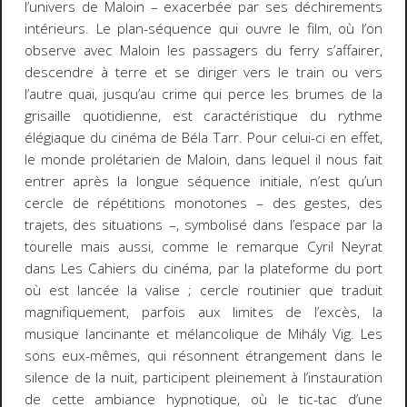
l’univers de Maloin – exacerbée par ses déchirements
intérieurs. Le plan-séquence qui ouvre le film, où l’on
observe avec Maloin les passagers du ferry s’affairer,
descendre à terre et se diriger vers le train ou vers
l’autre quai, jusqu’au crime qui perce les brumes de la
grisaille quotidienne, est caractéristique du rythme
élégiaque du cinéma de Béla Tarr. Pour celui-ci en effet,
le monde prolétarien de Maloin, dans lequel il nous fait
entrer après la longue séquence initiale, n’est qu’un
cercle de répétitions monotones – des gestes, des
trajets, des situations –, symbolisé dans l’espace par la
tourelle mais aussi, comme le remarque Cyril Neyrat
dans
Les Cahiers du cinéma
, par la plateforme du port
où est lancée la valise ; cercle routinier que traduit
magnifiquement, parfois aux limites de l’excès, la
musique lancinante et mélancolique de Mihály Vig. Les
sons eux-mêmes, qui résonnent étrangement dans le
silence de la nuit, participent pleinement à l’instauration
de cette ambiance hypnotique, où le tic-tac d’une