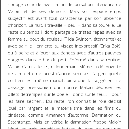
horloge coïncide avec la lourde pulsation intérieure de
Maloin et de ses démons. Mais son espace-temps
subjectif est avant tout caractérisé par son absence
d’horizon. La nuit, il travaille – seul – dans sa tourelle. Le
reste du temps il dort, partage de tristes repas avec sa
femme au bout du rouleau (Tilda Swinton, étonnante) et
avec sa fille Henriette au visage inexpressif (Erika Bok),
ou à boire et à jouer aux échecs avec d’autres pauvres
bougres dans le bar du port. Enfermé dans sa routine,
Maloin n’a ni ailleurs, ni lendemain. Même la découverte
de la mallette ne lui est d’aucun secours. L’argent qu’elle
contient est même maudit, ainsi que le suggèrent ce
passage bressionien qui montre Maloin déposer les
billets détrempés sur le poêle – donc sur le feu… – pour
les faire sécher… Du reste, l’on connaît le rôle décisif
joué par l’argent et le matérialisme dans les films du
cinéaste, comme
Almanach d’automne
,
Damnation
ou
Satantango
. Mais en vérité la damnation frappe Maloin
(dont les trois premières lettres du nom ne sont pas