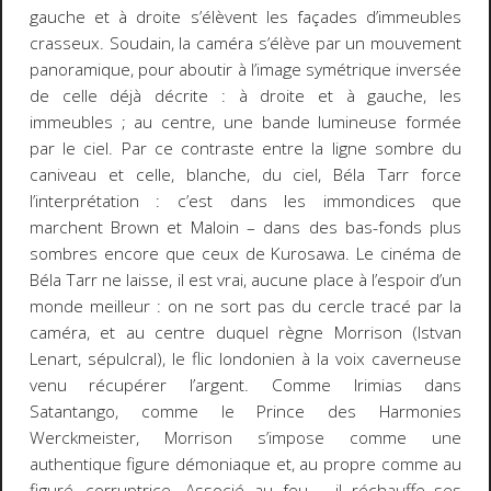
gauche et à droite s’élèvent les façades d’immeubles
crasseux. Soudain, la caméra s’élève par un mouvement
panoramique, pour aboutir à l’image symétrique inversée
de celle déjà décrite : à droite et à gauche, les
immeubles ; au centre, une bande lumineuse formée
par le ciel. Par ce contraste entre la ligne sombre du
caniveau et celle, blanche, du ciel, Béla Tarr force
l’interprétation : c’est dans les immondices que
marchent Brown et Maloin – dans des bas-fonds plus
sombres encore que ceux de Kurosawa. Le cinéma de
Béla Tarr ne laisse, il est vrai, aucune place à l’espoir d’un
monde meilleur : on ne sort pas du cercle tracé par la
caméra, et au centre duquel règne Morrison (Istvan
Lenart, sépulcral), le flic londonien à la voix caverneuse
venu récupérer l’argent. Comme Irimias dans
Satantango
, comme le Prince des
Harmonies
Werckmeister
, Morrison s’impose comme une
authentique figure démoniaque et, au propre comme au
figuré,
corruptrice
. Associé au feu – il réchauffe ses