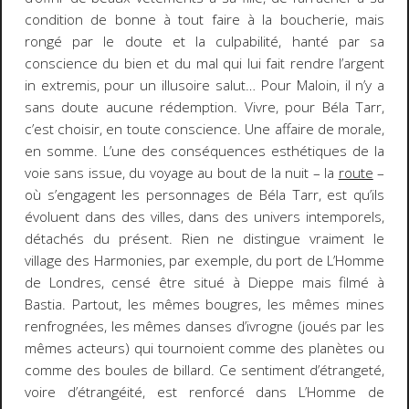
condition de bonne à tout faire à la boucherie, mais
rongé par le doute et la culpabilité, hanté par sa
conscience du bien et du mal qui lui fait rendre l’argent
in extremis
, pour un illusoire salut… Pour Maloin, il n’y a
sans doute aucune rédemption. Vivre, pour Béla Tarr,
c’est choisir, en toute conscience. Une affaire de morale,
en somme. L’une des conséquences esthétiques de la
voie sans issue, du voyage au bout de la nuit – la
route
–
où s’engagent les personnages de Béla Tarr, est qu’ils
évoluent dans des villes, dans des univers intemporels,
détachés du présent. Rien ne distingue vraiment le
village des
Harmonies
, par exemple, du port de
L’Homme
de Londres
, censé être situé à Dieppe mais filmé à
Bastia. Partout, les mêmes bougres, les mêmes mines
renfrognées, les mêmes danses d’ivrogne (joués par les
mêmes acteurs) qui tournoient comme des planètes ou
comme des boules de billard. Ce sentiment d’étrangeté,
voire d’
étrangéité
, est renforcé dans
L’Homme de