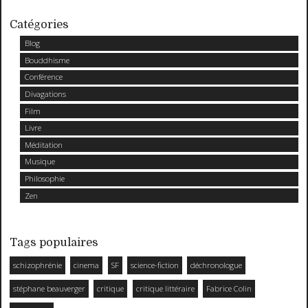
Catégories
Blog
Bouddhisme
Conférence
Divagations
Film
Livre
Méditation
Musique
Philosophie
Zen
Tags populaires
schizophrénie
cinema
SF
science-fiction
déchronologue
stéphane beauverger
critique
critique littéraire
Fabrice Colin