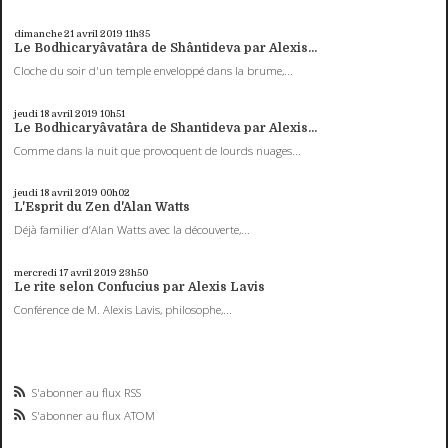
dimanche 21
avril 2019
11h35
Le Bodhicaryâvatâra de Shântideva par Alexis...
Cloche du soir d'un temple enveloppé dans la brume,...
jeudi 18
avril 2019
10h51
Le Bodhicaryâvatâra de Shantideva par Alexis...
Comme dans la nuit que provoquent de lourds nuages...
jeudi 18
avril 2019
00h02
L'Esprit du Zen d'Alan Watts
Déjà familier d’Alan Watts avec la découverte,...
mercredi 17
avril 2019
23h50
Le rite selon Confucius par Alexis Lavis
Conférence de M. Alexis Lavis, philosophe,...
S'abonner au flux RSS
S'abonner au flux ATOM