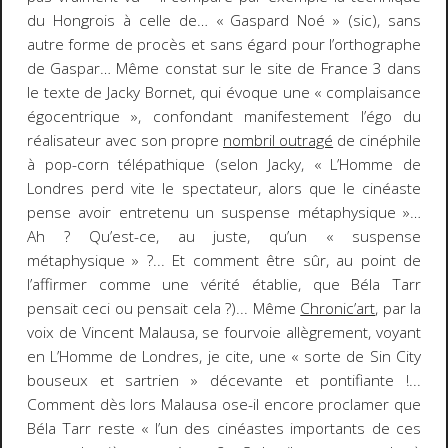
du Hongrois à celle de… « Gaspard Noé » (sic), sans
autre forme de procès et sans égard pour l’orthographe
de Gaspar… Même constat sur le site de France 3 dans
le texte de Jacky Bornet, qui évoque une « complaisance
égocentrique », confondant manifestement l’égo du
réalisateur avec son propre
nombril outragé
de cinéphile
à pop-corn télépathique (selon Jacky, «
L’Homme de
Londres
perd vite le spectateur, alors que le cinéaste
pense avoir entretenu un suspense métaphysique »…
Ah ? Qu’est-ce, au juste, qu’un « suspense
métaphysique » ?... Et comment être sûr, au point de
l’affirmer comme une vérité établie, que Béla Tarr
pensait ceci ou pensait cela ?)... Même
Chronic’art
, par la
voix de Vincent Malausa, se fourvoie allègrement, voyant
en
L’Homme de Londres
, je cite, une « sorte de
Sin City
bouseux et sartrien » décevante et pontifiante !...
Comment dès lors Malausa ose-il encore proclamer que
Béla Tarr reste « l’un des cinéastes importants de ces