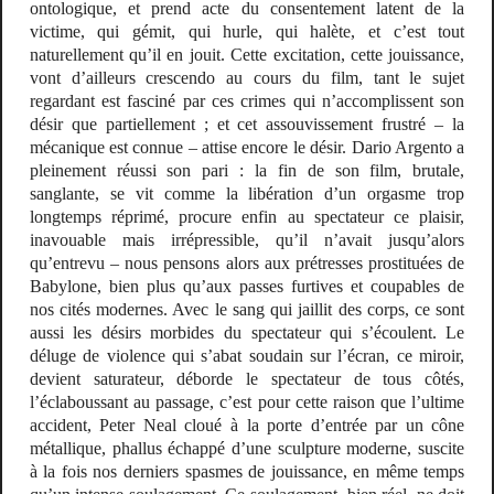
ontologique, et prend acte du consentement latent de la
victime, qui gémit, qui hurle, qui halète, et c’est tout
naturellement qu’il en jouit. Cette excitation, cette jouissance,
vont d’ailleurs crescendo au cours du film, tant le sujet
regardant est fasciné par ces crimes qui n’accomplissent son
désir que partiellement ; et cet assouvissement frustré – la
mécanique est connue – attise encore le désir. Dario Argento a
pleinement réussi son pari : la fin de son film, brutale,
sanglante, se vit comme la libération d’un orgasme trop
longtemps réprimé, procure enfin au spectateur ce plaisir,
inavouable mais irrépressible, qu’il n’avait jusqu’alors
qu’entrevu – nous pensons alors aux prétresses prostituées de
Babylone, bien plus qu’aux passes furtives et coupables de
nos cités modernes. Avec le sang qui jaillit des corps, ce sont
aussi les désirs morbides du spectateur qui s’écoulent. Le
déluge de violence qui s’abat soudain sur l’écran, ce miroir,
devient saturateur, déborde le spectateur de tous côtés,
l’éclaboussant au passage, c’est pour cette raison que l’ultime
accident, Peter Neal cloué à la porte d’entrée par un cône
métallique, phallus échappé d’une sculpture moderne, suscite
à la fois nos derniers spasmes de jouissance, en même temps