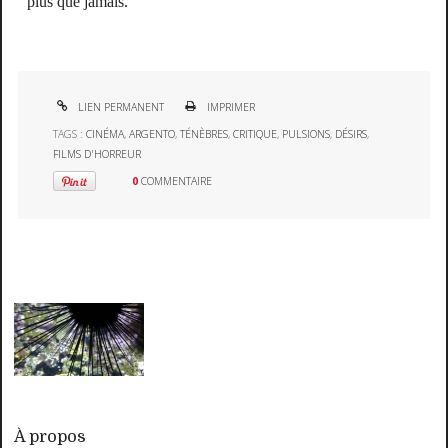
plus que jamais.
LIEN PERMANENT
IMPRIMER
TAGS :
CINÉMA
,
ARGENTO
,
TÉNÈBRES
,
CRITIQUE
,
PULSIONS
,
DÉSIRS
,
FILMS D'HORREUR
0
COMMENTAIRE
À propos