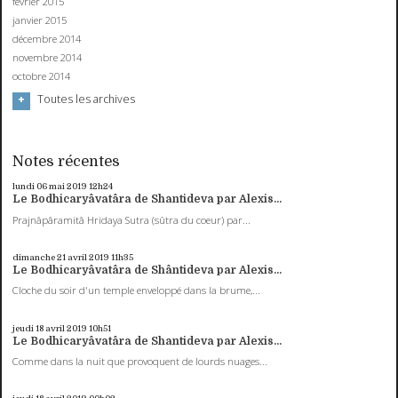
février 2015
janvier 2015
décembre 2014
novembre 2014
octobre 2014
Toutes les archives
Notes récentes
lundi 06
mai 2019
12h24
Le Bodhicaryâvatâra de Shantideva par Alexis...
Prajnâpâramitâ Hridaya Sutra (sûtra du coeur) par...
dimanche 21
avril 2019
11h35
Le Bodhicaryâvatâra de Shântideva par Alexis...
Cloche du soir d'un temple enveloppé dans la brume,...
jeudi 18
avril 2019
10h51
Le Bodhicaryâvatâra de Shantideva par Alexis...
Comme dans la nuit que provoquent de lourds nuages...