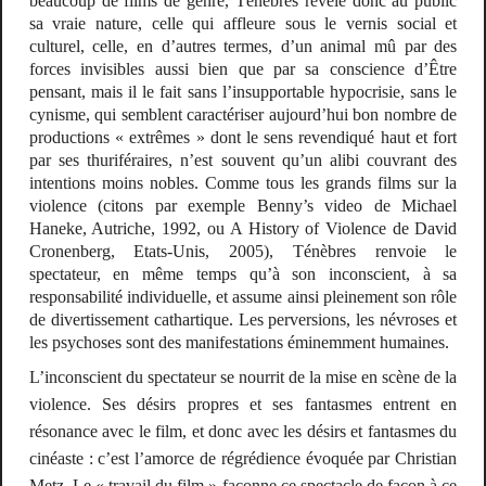
beaucoup de films de genre,
Ténèbres
révèle donc au public
sa vraie nature, celle qui affleure sous le vernis social et
culturel, celle, en d’autres termes, d’un animal mû par des
forces invisibles aussi bien que par sa conscience d’Être
pensant, mais il le fait sans l’insupportable hypocrisie, sans le
cynisme, qui semblent caractériser aujourd’hui bon nombre de
productions « extrêmes » dont le sens revendiqué haut et fort
par ses thuriféraires, n’est souvent qu’un alibi couvrant des
intentions moins nobles. Comme tous les grands films sur la
violence (citons par exemple
Benny’s video
de Michael
Haneke, Autriche, 1992, ou
A History of Violence
de David
Cronenberg, Etats-Unis, 2005),
Ténèbres
renvoie le
spectateur, en même temps qu’à son inconscient, à sa
responsabilité individuelle, et assume ainsi pleinement son rôle
de divertissement cathartique. Les perversions, les névroses et
les psychoses sont des manifestations éminemment humaines.
L’inconscient du spectateur se nourrit de la mise en scène de la
violence. Ses désirs propres et ses fantasmes entrent en
résonance avec le film, et donc avec les désirs et fantasmes du
cinéaste : c’est l’amorce de régrédience évoquée par Christian
Metz. Le « travail du film » façonne ce spectacle de façon à ce