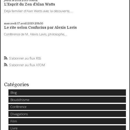
jeudi 18
avril 2019
00h02
L'Esprit du Zen d'Alan Watts
Déjà familier d’Alan Watts avec la découverte,...
mercredi 17
avril 2019
23h50
Le rite selon Confucius par Alexis Lavis
Conférence de M. Alexis Lavis, philosophe,...
S'abonner au flux RSS
S'abonner au flux ATOM
Catégories
Blog
Bouddhisme
Conférence
Divagations
Film
Livre