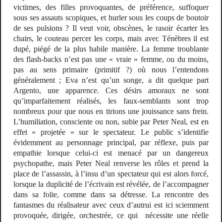
victimes, des filles provoquantes, de préférence, suffoquer
sous ses assauts scopiques, et hurler sous les coups de boutoir
de ses pulsions ? Il veut voir, obscènes, le rasoir écarter les
chairs, le couteau percer les corps, mais avec
Ténèbres
il est
dupé, piégé de la plus habile manière. La femme troublante
des flash-backs n’est pas une « vraie » femme, ou du moins,
pas au sens primaire (primitif ?) où nous l’entendons
généralement ; Eva n’est qu’un songe, a dit quelque part
Argento, une apparence. Ces désirs amoraux ne sont
qu’imparfaitement réalisés, les faux-semblants sont trop
nombreux pour que nous en tirions une jouissance sans frein.
L’humiliation, consciente ou non, subie par Peter Neal, est en
effet « projetée » sur le spectateur. Le public s’identifie
évidemment au personnage principal, par réflexe, puis par
empathie lorsque celui-ci est menacé par un dangereux
psychopathe, mais Peter Neal renverse les rôles et prend la
place de l’assassin, à l’insu d’un spectateur qui est alors forcé,
lorsque la duplicité de l’écrivain est révélée, de l’accompagner
dans sa folie, comme dans sa détresse. La rencontre des
fantasmes du réalisateur avec ceux d’autrui est ici sciemment
provoquée, dirigée, orchestrée, ce qui
nécessite une réelle