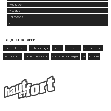
Méditation
Musique
Philosophie
Zen
Tags populaires
critique littéraire
déchronologue
cinema
Littérature
science-fiction
Fabrice Colin
under the volcano
stéphane beauverger
SF
critique