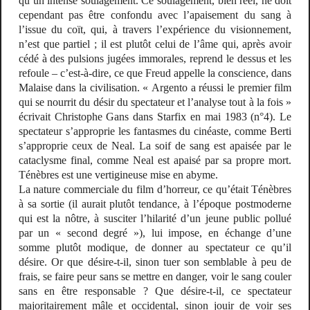
qu’un intense soulagement. Ce soulagement, bien réel, ne doit
cependant pas être confondu avec l’apaisement du sang à
l’issue du coït, qui, à travers l’expérience du visionnement,
n’est que partiel ; il est plutôt celui de l’âme qui, après avoir
cédé à des pulsions jugées immorales, reprend le dessus et les
refoule – c’est-à-dire, ce que Freud appelle la
conscience
, dans
Malaise dans la civilisation
.
« Argento a réussi le premier film
qui se nourrit du désir du spectateur et l’analyse tout à la fois »
écrivait Christophe Gans dans
Starfix
en mai 1983 (n°4)
.
Le
spectateur s’approprie les fantasmes du cinéaste, comme Berti
s’approprie ceux de Neal. La soif de sang est apaisée par le
cataclysme final, comme Neal est apaisé par sa propre mort.
Ténèbres
est une vertigineuse mise en abyme.
La nature commerciale du film d’horreur, ce qu’était
Ténèbres
à sa sortie (il aurait plutôt tendance, à l’époque postmoderne
qui est la nôtre, à susciter l’hilarité d’un jeune public pollué
par un « second degré »), lui impose, en échange d’une
somme plutôt modique, de donner au spectateur ce qu’il
désire. Or que désire-t-il, sinon tuer son semblable à peu de
frais, se faire peur sans se mettre en danger, voir le sang couler
sans en être responsable ? Que désire-t-il, ce spectateur
majoritairement mâle et occidental, sinon jouir de voir ses