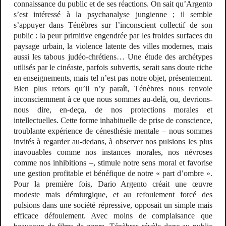
connaissance du public et de ses réactions. On sait qu’Argento
s’est intéressé à la psychanalyse jungienne ; il semble
s’appuyer dans
Ténèbres
sur l’inconscient collectif de son
public : la peur primitive engendrée par les froides surfaces du
paysage urbain, la violence latente des villes modernes, mais
aussi les tabous judéo-chrétiens… Une étude des archétypes
utilisés par le cinéaste, parfois subvertis, serait sans doute riche
en enseignements, mais tel n’est pas notre objet, présentement.
Bien plus retors qu’il n’y paraît,
Ténèbres
nous renvoie
inconsciemment à ce que nous sommes au-delà, ou, devrions-
nous dire,
en-deça
, de nos protections morales et
intellectuelles. Cette forme inhabituelle de prise de conscience,
troublante expérience de cénesthésie mentale – nous sommes
invités à regarder au-dedans, à observer nos pulsions les plus
inavouables comme nos instances morales, nos névroses
comme nos inhibitions –, stimule notre sens moral et favorise
une gestion profitable et bénéfique de notre « part d’ombre ».
Pour la première fois, Dario Argento créait une œuvre
modeste mais démiurgique, et au refoulement forcé des
pulsions dans une société répressive, opposait un simple mais
efficace défoulement. Avec moins de complaisance que