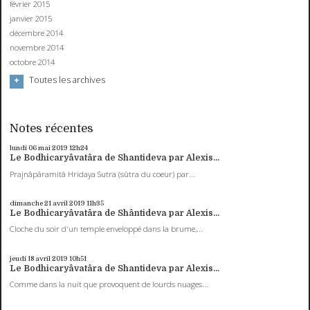
février 2015
janvier 2015
décembre 2014
novembre 2014
octobre 2014
Toutes les archives
Notes récentes
lundi 06
mai 2019
12h24
Le Bodhicaryâvatâra de Shantideva par Alexis...
Prajnâpâramitâ Hridaya Sutra (sûtra du coeur) par...
dimanche 21
avril 2019
11h35
Le Bodhicaryâvatâra de Shântideva par Alexis...
Cloche du soir d'un temple enveloppé dans la brume,...
jeudi 18
avril 2019
10h51
Le Bodhicaryâvatâra de Shantideva par Alexis...
Comme dans la nuit que provoquent de lourds nuages...