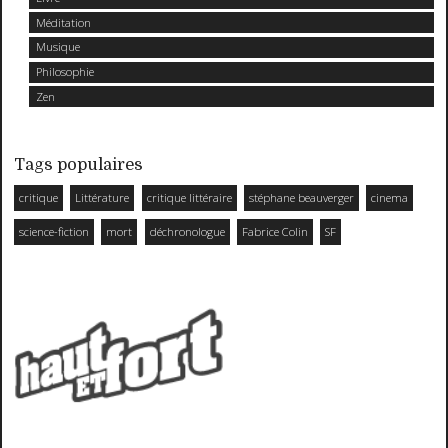
Méditation
Musique
Philosophie
Zen
Tags populaires
critique
Littérature
critique littéraire
stéphane beauverger
cinema
science-fiction
mort
déchronologue
Fabrice Colin
SF