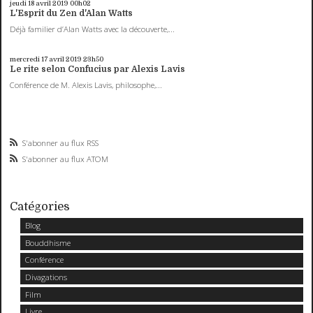
jeudi 18
avril 2019
00h02
L'Esprit du Zen d'Alan Watts
Déjà familier d’Alan Watts avec la découverte,...
mercredi 17
avril 2019
23h50
Le rite selon Confucius par Alexis Lavis
Conférence de M. Alexis Lavis, philosophe,...
S'abonner au flux RSS
S'abonner au flux ATOM
Catégories
Blog
Bouddhisme
Conférence
Divagations
Film
Livre