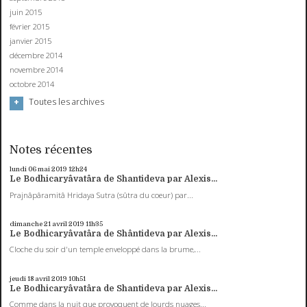
juin 2015
février 2015
janvier 2015
décembre 2014
novembre 2014
octobre 2014
Toutes les archives
Notes récentes
lundi 06
mai 2019
12h24
Le Bodhicaryâvatâra de Shantideva par Alexis...
Prajnâpâramitâ Hridaya Sutra (sûtra du coeur) par...
dimanche 21
avril 2019
11h35
Le Bodhicaryâvatâra de Shântideva par Alexis...
Cloche du soir d'un temple enveloppé dans la brume,...
jeudi 18
avril 2019
10h51
Le Bodhicaryâvatâra de Shantideva par Alexis...
Comme dans la nuit que provoquent de lourds nuages...