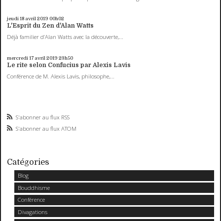
jeudi 18
avril 2019
00h02
L'Esprit du Zen d'Alan Watts
Déjà familier d’Alan Watts avec la découverte,...
mercredi 17
avril 2019
23h50
Le rite selon Confucius par Alexis Lavis
Conférence de M. Alexis Lavis, philosophe,...
S'abonner au flux RSS
S'abonner au flux ATOM
Catégories
Blog
Bouddhisme
Conférence
Divagations