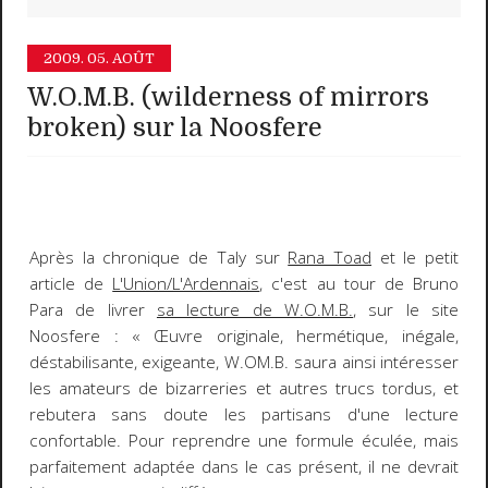
2009.
05. AOÛT
W.O.M.B. (wilderness of mirrors
broken) sur la Noosfere
Après la chronique de Taly sur
Rana Toad
et le petit
article de
L'Union/L'Ardennais
, c'est au tour de Bruno
Para de livrer
sa lecture de W.O.M.B.
, sur le site
Noosfere : « Œuvre originale, hermétique, inégale,
déstabilisante, exigeante,
W.OM.B.
saura ainsi intéresser
les amateurs de bizarreries et autres trucs tordus, et
rebutera sans doute les partisans d'une lecture
confortable. Pour reprendre une formule éculée, mais
parfaitement adaptée dans le cas présent, il ne devrait