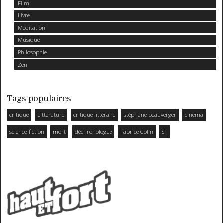
Film
Livre
Méditation
Musique
Philosophie
Zen
Tags populaires
critique
Littérature
critique littéraire
stéphane beauverger
cinema
science-fiction
mort
déchronologue
Fabrice Colin
SF