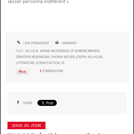
laisser personne indifférent ».
LIEN PERMANENT
IMPRIMER
TAGS :
W.O.M.B.
,
WOMB
,
WILDERNESS OF MIRRORS BROKEN
,
SÉBASTIEN WOJEWODKA
,
THOMAS BECKER
,
JOSEPH KALAAZAR
,
LITTÉRATURE
,
SCIENCE-FICTION
,
SF
1
COMMENTAIRE
SHARE
2009.
23. JUIN