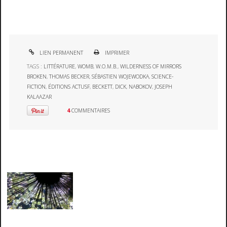
LIEN PERMANENT
IMPRIMER
TAGS :
LITTÉRATURE
,
WOMB
,
W.O.M.B.
,
WILDERNESS OF MIRRORS
BROKEN
,
THOMAS BECKER
,
SÉBASTIEN WOJEWODKA
,
SCIENCE-
FICTION
,
ÉDITIONS ACTUSF
,
BECKETT
,
DICK
,
NABOKOV
,
JOSEPH
KALAAZAR
4
COMMENTAIRES