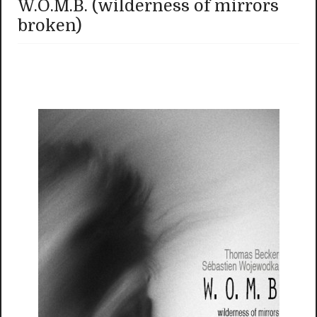
W.O.M.B. (wilderness of mirrors
broken)