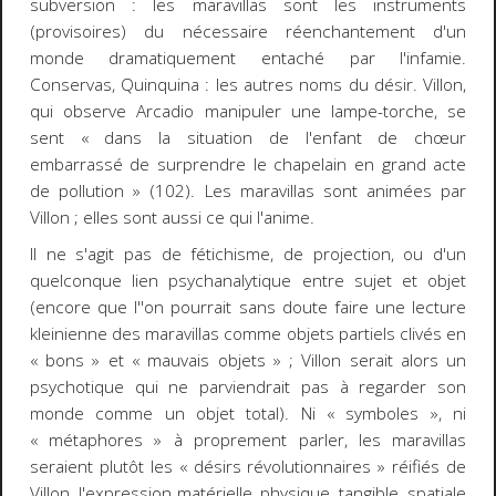
subversion : les
maravillas
sont les instruments
(provisoires) du nécessaire réenchantement d'un
monde dramatiquement entaché par l'infamie.
Conservas, Quinquina
: les autres noms du désir. Villon,
qui observe Arcadio manipuler une lampe-torche, se
sent « dans la situation de l'enfant de chœur
embarrassé de surprendre le chapelain en grand acte
de pollution » (102). Les
maravillas
sont animées par
Villon ; elles sont aussi ce qui l'anime.
Il ne s'agit pas de fétichisme, de projection, ou d'un
quelconque lien psychanalytique entre sujet et objet
(encore que l''on pourrait sans doute faire une lecture
kleinienne des
maravillas
comme objets partiels clivés en
« bons » et « mauvais objets » ; Villon serait alors un
psychotique qui ne parviendrait pas à regarder son
monde comme un objet total). Ni « symboles », ni
« métaphores » à proprement parler, les
maravillas
seraient plutôt les « désirs révolutionnaires » réifiés de
Villon, l'expression matérielle, physique, tangible, spatiale