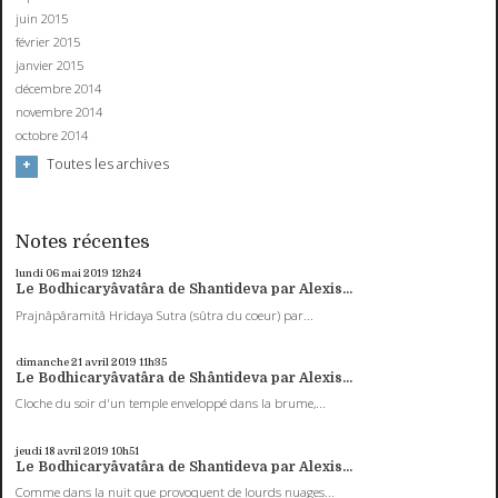
juin 2015
février 2015
janvier 2015
décembre 2014
novembre 2014
octobre 2014
Toutes les archives
Notes récentes
lundi 06
mai 2019
12h24
Le Bodhicaryâvatâra de Shantideva par Alexis...
Prajnâpâramitâ Hridaya Sutra (sûtra du coeur) par...
dimanche 21
avril 2019
11h35
Le Bodhicaryâvatâra de Shântideva par Alexis...
Cloche du soir d'un temple enveloppé dans la brume,...
jeudi 18
avril 2019
10h51
Le Bodhicaryâvatâra de Shantideva par Alexis...
Comme dans la nuit que provoquent de lourds nuages...