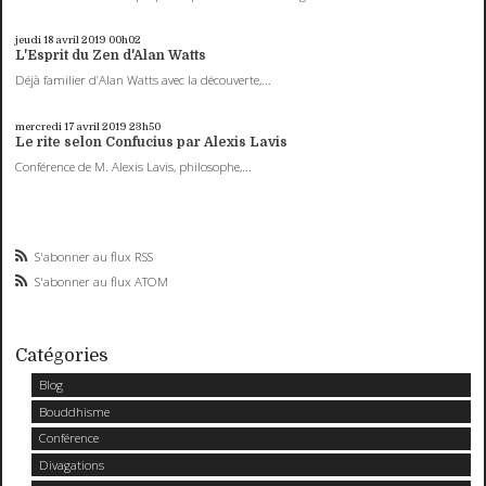
jeudi 18
avril 2019
00h02
L'Esprit du Zen d'Alan Watts
Déjà familier d’Alan Watts avec la découverte,...
mercredi 17
avril 2019
23h50
Le rite selon Confucius par Alexis Lavis
Conférence de M. Alexis Lavis, philosophe,...
S'abonner au flux RSS
S'abonner au flux ATOM
Catégories
Blog
Bouddhisme
Conférence
Divagations