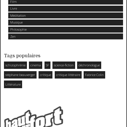
Film
Livre
Méditation
Musique
Philosophie
Zen
Tags populaires
schizophrénie
cinema
SF
science-fiction
déchronologue
stéphane beauverger
critique
critique littéraire
Fabrice Colin
Littérature