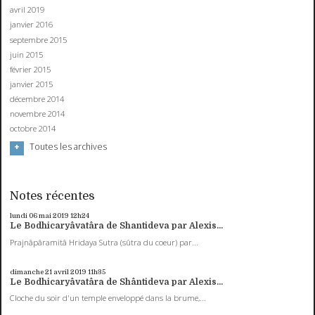
avril 2019
janvier 2016
septembre 2015
juin 2015
février 2015
janvier 2015
décembre 2014
novembre 2014
octobre 2014
Toutes les archives
Notes récentes
lundi 06
mai 2019
12h24
Le Bodhicaryâvatâra de Shantideva par Alexis...
Prajnâpâramitâ Hridaya Sutra (sûtra du coeur) par...
dimanche 21
avril 2019
11h35
Le Bodhicaryâvatâra de Shântideva par Alexis...
Cloche du soir d'un temple enveloppé dans la brume,...