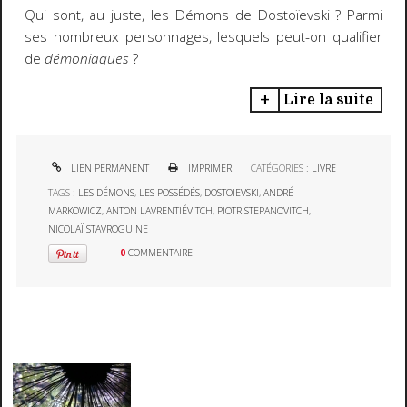
Qui sont, au juste, les Démons de Dostoïevski ? Parmi
ses nombreux personnages, lesquels peut-on qualifier
de
démoniaques
?
Lire la suite
LIEN PERMANENT
IMPRIMER
CATÉGORIES :
LIVRE
TAGS :
LES DÉMONS
,
LES POSSÉDÉS
,
DOSTOIEVSKI
,
ANDRÉ
MARKOWICZ
,
ANTON LAVRENTIÉVITCH
,
PIOTR STEPANOVITCH
,
NICOLAÏ STAVROGUINE
0
COMMENTAIRE