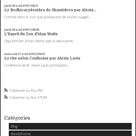
jeudi 18
avril 2019
10h51
Le Bodhicaryâvatâra de Shantideva par Alexis...
Comme dans la nuit que provoquent de lourds nuages...
jeudi 18
avril 2019
00h02
L'Esprit du Zen d'Alan Watts
Déjà familier d’Alan Watts avec la découverte,...
mercredi 17
avril 2019
23h50
Le rite selon Confucius par Alexis Lavis
Conférence de M. Alexis Lavis, philosophe,...
S'abonner au flux RSS
S'abonner au flux ATOM
Catégories
Blog
Bouddhisme