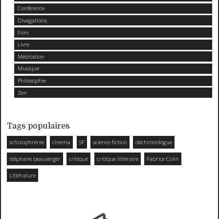
Conférence
Divagations
Film
Livre
Méditation
Musique
Philosophie
Zen
Tags populaires
schizophrénie
cinema
SF
science-fiction
déchronologue
stéphane beauverger
critique
critique littéraire
Fabrice Colin
Littérature