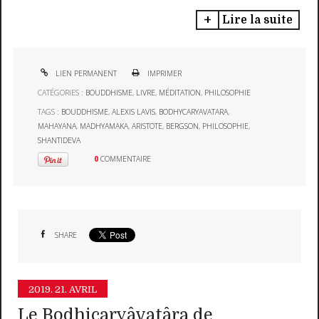
Lire la suite
LIEN PERMANENT
IMPRIMER
CATÉGORIES :
BOUDDHISME
,
LIVRE
,
MÉDITATION
,
PHILOSOPHIE
TAGS :
BOUDDHISME
,
ALEXIS LAVIS
,
BODHYCARYAVATARA
,
MAHAYANA
,
MADHYAMAKA
,
ARISTOTE
,
BERGSON
,
PHILOSOPHIE
,
SHANTIDEVA
0
COMMENTAIRE
SHARE
2019.
21. AVRIL
Le Bodhicaryâvatâra de