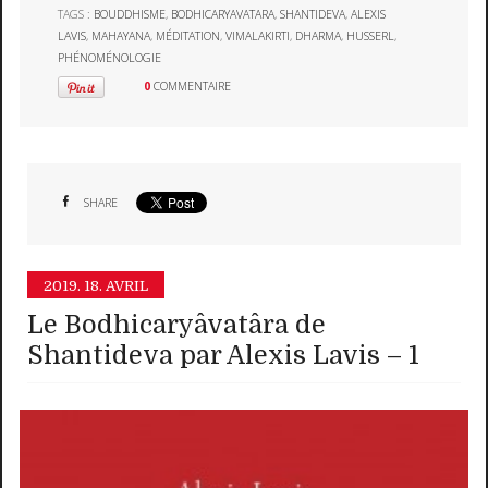
TAGS :
BOUDDHISME
,
BODHICARYAVATARA
,
SHANTIDEVA
,
ALEXIS
LAVIS
,
MAHAYANA
,
MÉDITATION
,
VIMALAKIRTI
,
DHARMA
,
HUSSERL
,
PHÉNOMÉNOLOGIE
0
COMMENTAIRE
SHARE
2019.
18. AVRIL
Le Bodhicaryâvatâra de
Shantideva par Alexis Lavis – 1