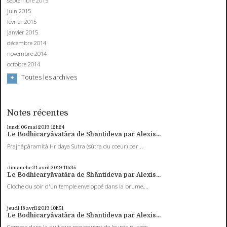
septembre 2015
juin 2015
février 2015
janvier 2015
décembre 2014
novembre 2014
octobre 2014
Toutes les archives
Notes récentes
lundi 06
mai 2019
12h24
Le Bodhicaryâvatâra de Shantideva par Alexis...
Prajnâpâramitâ Hridaya Sutra (sûtra du coeur) par...
dimanche 21
avril 2019
11h35
Le Bodhicaryâvatâra de Shântideva par Alexis...
Cloche du soir d'un temple enveloppé dans la brume,...
jeudi 18
avril 2019
10h51
Le Bodhicaryâvatâra de Shantideva par Alexis...
Comme dans la nuit que provoquent de lourds nuages...