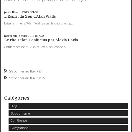
jeudi 18
avril 2019
00h02
L'Esprit du Zen d'Alan Watts
Déjà familier d’Alan Watts avec la découverte,...
mercredi 17
avril 2019
23h50
Le rite selon Confucius par Alexis Lavis
Conférence de M. Alexis Lavis, philosophe,...
S'abonner au flux RSS
S'abonner au flux ATOM
Catégories
Blog
Bouddhisme
Conférence
Divagations