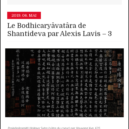
2019.
06. MAI
Le Bodhicaryâvatâra de
Shantideva par Alexis Lavis – 3
Prajnâpâramitâ Hridaya Sutra (sûtra du coeur) par Houyang Xun, 635.