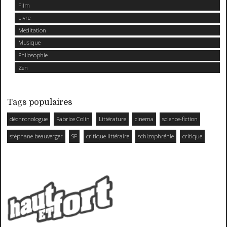
Film
Livre
Méditation
Musique
Philosophie
Zen
Tags populaires
déchronologue
Fabrice Colin
Littérature
cinema
science-fiction
stéphane beauverger
SF
critique littéraire
schizophrénie
critique