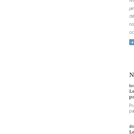
fé
ja
dé
no
oc
N
lu
L
pa
Pr
par
di
L