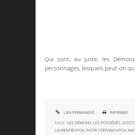
Qui sont, au juste, les Démon
personnages, lesquels peut-on qua
LIEN PERMANENT
IMPRIMER
TAGS :
LES DÉMONS
,
LES POSSÉDÉS
,
DOSTO
LAVRENTIÉVITCH
,
PIOTR STEPANOVITCH
,
NIC