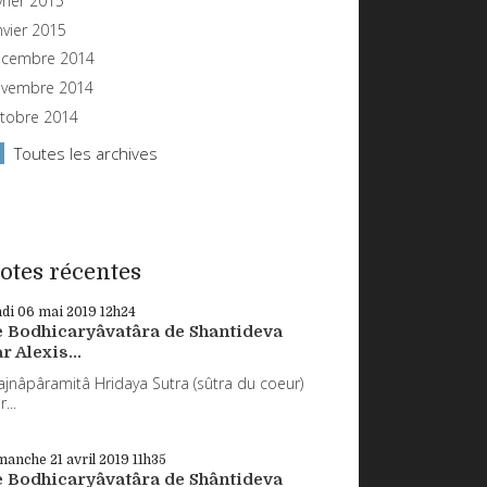
vrier 2015
nvier 2015
cembre 2014
vembre 2014
tobre 2014
Toutes les archives
otes récentes
ndi 06
mai 2019
12h24
e Bodhicaryâvatâra de Shantideva
r Alexis...
ajnâpâramitâ Hridaya Sutra (sûtra du coeur)
...
manche 21
avril 2019
11h35
e Bodhicaryâvatâra de Shântideva