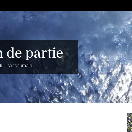
n de partie
 du Transhumain
e