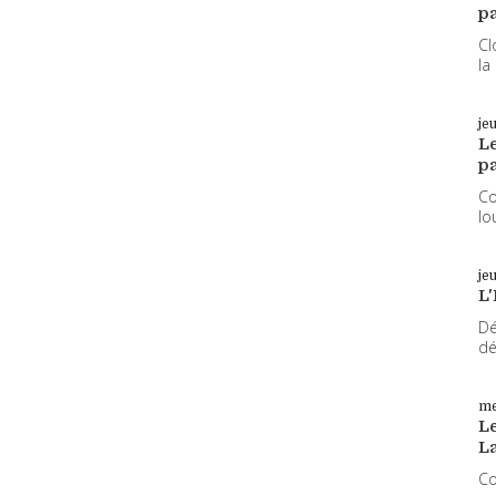
pa
Cl
la
je
L
pa
Co
lo
je
L'
Dé
dé
me
Le
L
Co