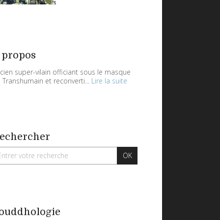
 propos
cien super-vilain officiant sous le masque
 Transhumain et reconverti...
Lire la suite
echercher
ouddhologie