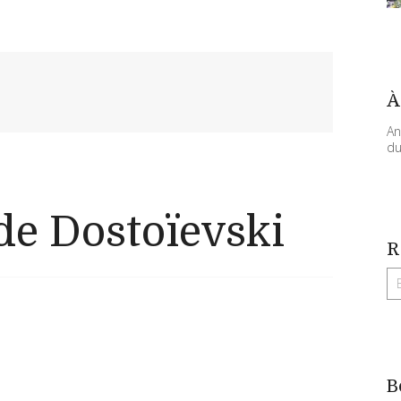
À
An
du
e Dostoïevski
R
B