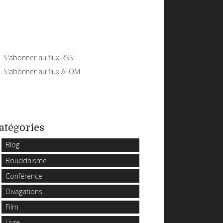
S'abonner au flux RSS
S'abonner au flux ATOM
atégories
Blog
Bouddhisme
Conférence
Divagations
Film
Livre