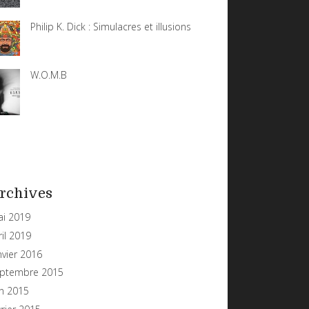
Philip K. Dick : Simulacres et illusions
W.O.M.B
rchives
i 2019
ril 2019
nvier 2016
ptembre 2015
in 2015