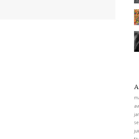
A
ma
av
ja
se
ju