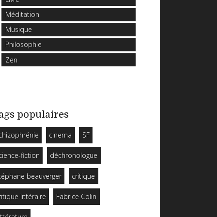
Méditation
Musique
Philosophie
Zen
ags populaires
chizophrénie
cinema
SF
cience-fiction
déchronologue
téphane beauverger
critique
ritique littéraire
Fabrice Colin
ittérature