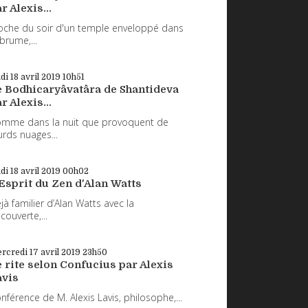
r Alexis...
oche du soir d'un temple enveloppé dans
 brume,...
udi 18
avril 2019
10h51
e Bodhicaryâvatâra de Shantideva
r Alexis...
mme dans la nuit que provoquent de
urds nuages...
udi 18
avril 2019
00h02
Esprit du Zen d'Alan Watts
jà familier d’Alan Watts avec la
couverte,...
rcredi 17
avril 2019
23h50
 rite selon Confucius par Alexis
avis
nférence de M. Alexis Lavis, philosophe,...