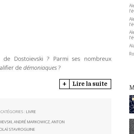
Al
l'é
Al
l'é
Al
l'é
Al
Ro
s de Dostoïevski ? Parmi ses nombreux
lifier de
démoniaques
?
Lire la suite
M
CATÉGORIES :
LIVRE
IEVSKI
,
ANDRÉ MARKOWICZ
,
ANTON
OLAÏ STAVROGUINE