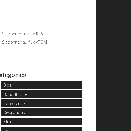
S'abonner au flux RSS
S'abonner au flux ATOM
atégories
Blog
Bouddhisme
Conférence
Divagations
Film
Livre