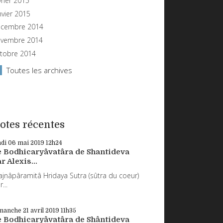
vrier 2015
nvier 2015
cembre 2014
vembre 2014
tobre 2014
Toutes les archives
otes récentes
ndi 06
mai 2019
12h24
e Bodhicaryâvatâra de Shantideva
r Alexis...
ajnâpâramitâ Hridaya Sutra (sûtra du coeur)
...
manche 21
avril 2019
11h35
e Bodhicaryâvatâra de Shântideva