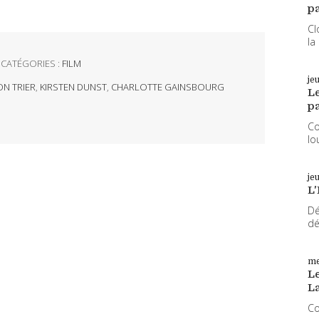
pa
Cl
la
CATÉGORIES :
FILM
je
ON TRIER
,
KIRSTEN DUNST
,
CHARLOTTE GAINSBOURG
L
pa
Co
lo
je
L'
Dé
dé
me
Le
L
Co