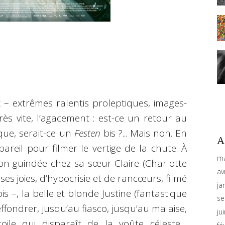
 extrêmes ralentis proleptiques, images-
très vite, l’agacement : est-ce un retour au
que, serait-ce un
Festen
bis ?... Mais non. En
A
pareil pour filmer le vertige de la chute. À
ma
on guindée chez sa sœur Claire (Charlotte
av
es joies, d’hypocrisie et de rancœurs, filmé
ja
is –, la belle et blonde Justine (fantastique
se
effondrer, jusqu’au fiasco, jusqu’au malaise,
ju
toile qui disparaît de la voûte céleste…