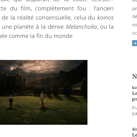
fé
e du film, complètement fou : l’ancien
ja
 de la réalité consensuelle, celui du
koinos
dé
no
 une planète à la dérive.
Melancholia
, ou la
oc
lmée comme la fin du monde.
N
lu
L
pa
Pr
par
di
L