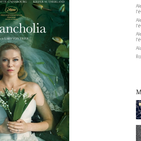
Al
l'é
Al
l'é
Al
l'é
Al
Ro
M