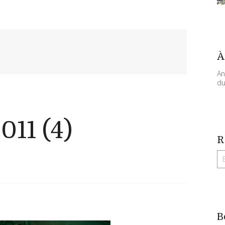
À
An
du
011 (4)
R
B