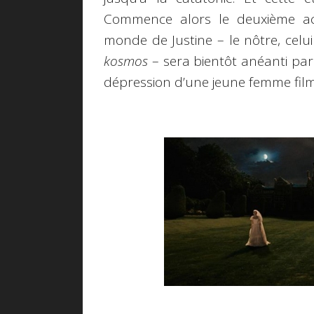
Commence alors le deuxième act
monde de Justine – le nôtre, celui
kosmos
– sera bientôt anéanti par
dépression d’une jeune femme fi