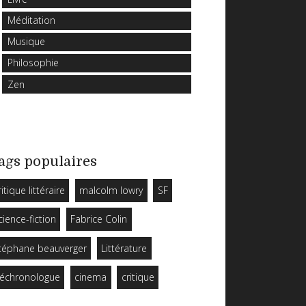
Méditation
Musique
Philosophie
Zen
ags populaires
ritique littéraire
malcolm lowry
SF
cience-fiction
Fabrice Colin
téphane beauverger
Littérature
échronologue
cinema
critique