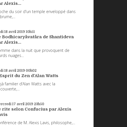
r Alexis...
oche du soir d'un temple enveloppé dans
 brume,...
udi 18
avril 2019
10h51
e Bodhicaryâvatâra de Shantideva
r Alexis...
mme dans la nuit que provoquent de
urds nuages...
udi 18
avril 2019
00h02
Esprit du Zen d'Alan Watts
jà familier d’Alan Watts avec la
couverte,...
rcredi 17
avril 2019
23h50
 rite selon Confucius par Alexis
avis
nférence de M. Alexis Lavis, philosophe,...