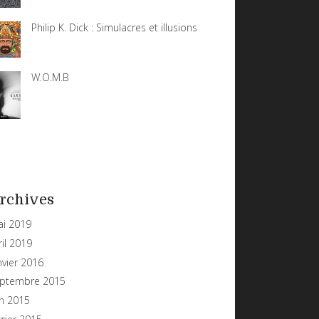
Philip K. Dick : Simulacres et illusions
W.O.M.B
rchives
i 2019
ril 2019
nvier 2016
ptembre 2015
in 2015