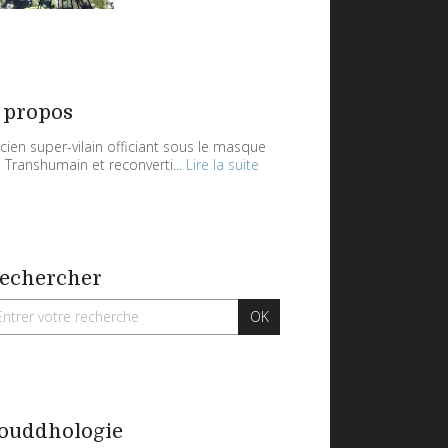
 propos
cien super-vilain officiant sous le masque
 Transhumain et reconverti...
Lire la suite
echercher
ouddhologie