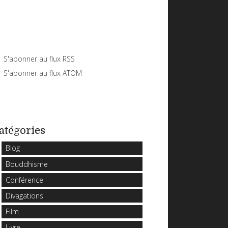
S'abonner au flux RSS
S'abonner au flux ATOM
atégories
Blog
Bouddhisme
Conférence
Divagations
Film
Livre