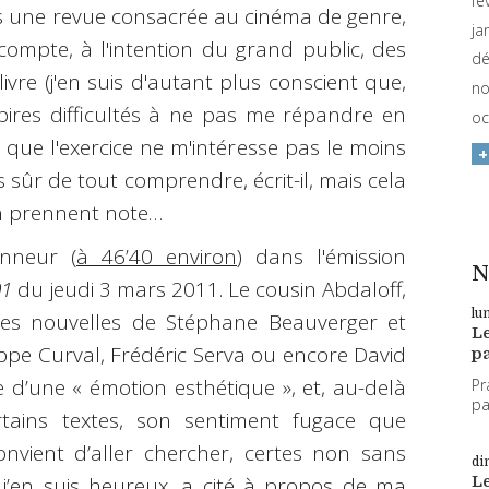
fé
ns une revue consacrée au cinéma de genre,
ja
mpte, à l'intention du grand public, des
dé
ivre (j'en suis d'autant plus conscient que,
no
s pires difficultés à ne pas me répandre en
oc
si que l'exercice ne m'intéresse pas le moins
 sûr de tout comprendre, écrit-il, mais cela
 prennent note…
nneur (
à 46’40 environ
) dans l'émission
N
01
du jeudi 3 mars 2011. Le cousin Abdaloff,
lu
 les nouvelles de Stéphane Beauverger et
L
ippe Curval, Frédéric Serva ou encore David
pa
e d’une « émotion esthétique », et, au-delà
Pr
par
tains textes, son sentiment fugace que
convient d’aller chercher, certes non sans
di
i, j’en suis heureux, a cité à propos de ma
L