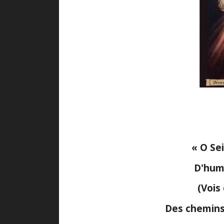
« O Se
D'hum
(Vois
Des chemins 