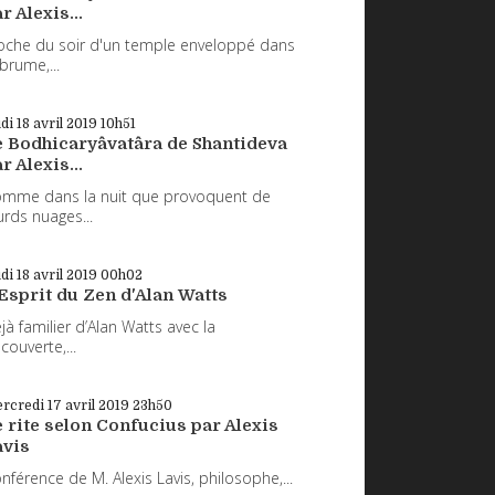
r Alexis...
oche du soir d'un temple enveloppé dans
 brume,...
udi 18
avril 2019
10h51
e Bodhicaryâvatâra de Shantideva
r Alexis...
mme dans la nuit que provoquent de
urds nuages...
udi 18
avril 2019
00h02
Esprit du Zen d'Alan Watts
jà familier d’Alan Watts avec la
couverte,...
rcredi 17
avril 2019
23h50
 rite selon Confucius par Alexis
avis
nférence de M. Alexis Lavis, philosophe,...