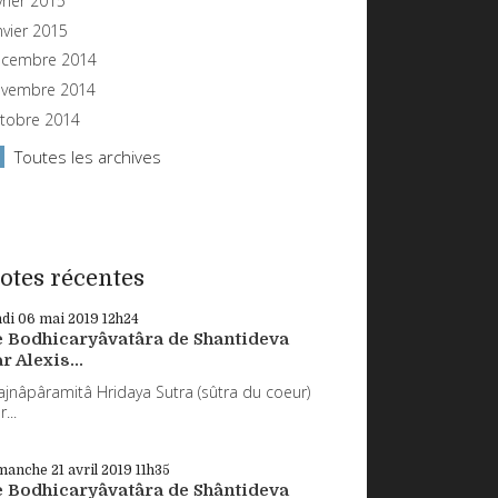
vrier 2015
nvier 2015
cembre 2014
vembre 2014
tobre 2014
Toutes les archives
otes récentes
ndi 06
mai 2019
12h24
e Bodhicaryâvatâra de Shantideva
r Alexis...
ajnâpâramitâ Hridaya Sutra (sûtra du coeur)
...
manche 21
avril 2019
11h35
e Bodhicaryâvatâra de Shântideva