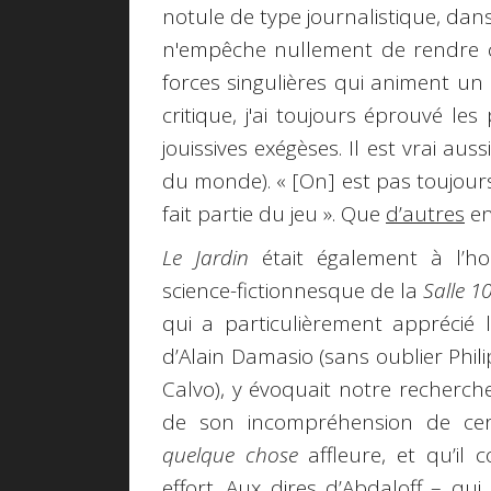
notule de type journalistique, da
n'empêche nullement de rendre co
forces singulières qui animent un l
critique, j'ai toujours éprouvé le
jouissives exégèses. Il est vrai aus
du monde). « [On] est pas toujours
fait partie du jeu ». Que
d’autres
en
Le Jardin
était également à l’ho
science-fictionnesque de la
Salle 1
qui a particulièrement apprécié
d’Alain Damasio (sans oublier Phil
Calvo), y évoquait notre recherch
de son incompréhension de cer
quelque chose
affleure, et qu’il 
effort. Aux dires d’Abdaloff – qu