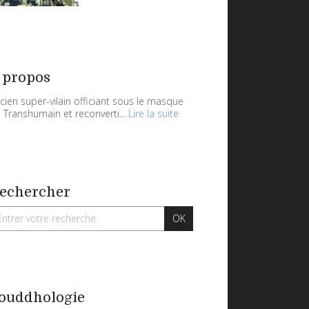
 propos
cien super-vilain officiant sous le masque
 Transhumain et reconverti...
Lire la suite
echercher
ouddhologie