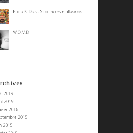
Philip K. Dick : Simulacres et illusions
W.O.M.B
rchives
i 2019
ril 2019
nvier 2016
ptembre 2015
in 2015