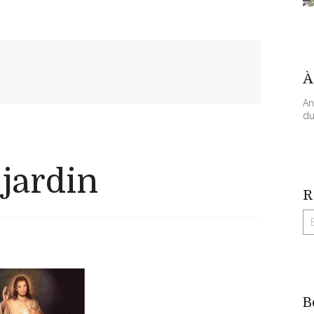
À
An
du
 jardin
R
B