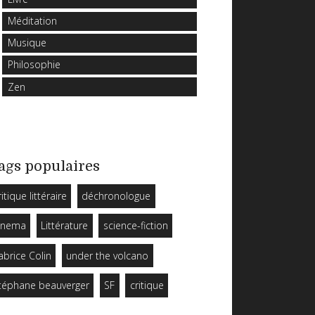
Méditation
Musique
Philosophie
Zen
ags populaires
ritique littéraire
déchronologue
inema
Littérature
science-fiction
abrice Colin
under the volcano
téphane beauverger
SF
critique