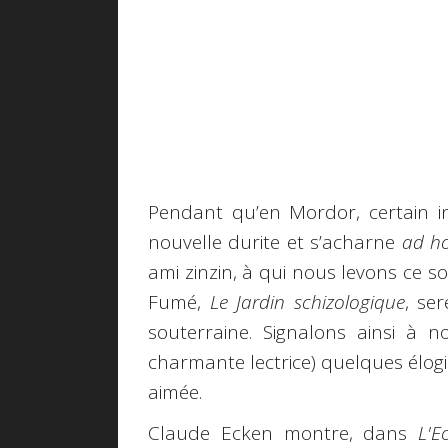
Pendant qu’en Mordor, certain 
nouvelle durite et s’acharne
ad h
ami zinzin, à qui nous levons ce s
Fumé,
Le Jardin schizologique
, se
souterraine. Signalons ainsi à n
charmante lectrice) quelques élog
aimée.
Claude Ecken montre, dans
L'E