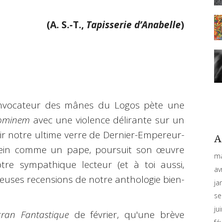
(A.
S.-T.,
Tapisserie d’Anabelle
)
invocateur des mânes du Logos pète une
ominem
avec une violence délirante sur un
oir notre ultime verre de Dernier-Empereur-
A
rein comme un pape,
poursuit son œuvre
ma
otre sympathique lecteur (et à toi aussi,
av
ieuses recensions de notre anthologie bien-
ja
se
ju
cran Fantastique
de février, qu'une brève