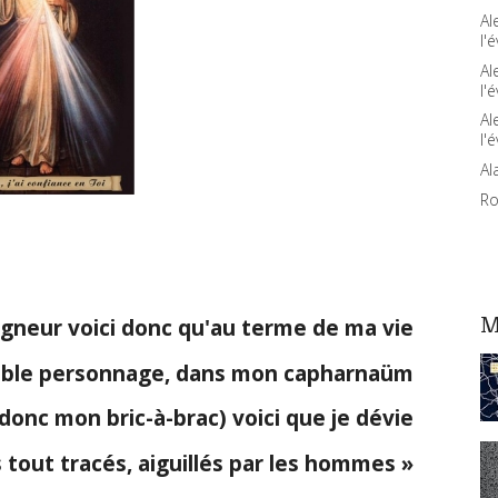
Al
l'é
Al
l'é
Al
l'é
Al
Ro
M
igneur voici donc qu'au terme de ma vie
ble personnage, dans mon capharnaüm
 donc mon bric-à-brac) voici que je dévie
tout tracés, aiguillés par les hommes »