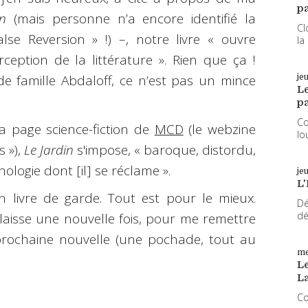
pa
n
(mais personne n’a encore identifié la
Cl
alse Reversion » !)
–, notre livre « ouvre
la
ception de la littérature ». Rien que ça !
e famille Abdaloff, ce n’est pas un mince
je
L
pa
Co
a page science-fiction de
MCD
(le webzine
lo
s »),
Le Jardin
s'impose, « baroque, distordu,
logie dont [il] se réclame ».
je
L'
n livre de garde. Tout est pour le mieux.
Dé
dé
élaisse une nouvelle fois, pour me remettre
a prochaine nouvelle (une pochade, tout au
me
Le
L
Co