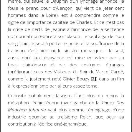
même, qui sauve le Dauphin d’un lynchage annoncé (la
foule le prend pour d’Alençon, qui vient de jeter cent
hommes dans la Loire), est à comprendre comme le
signe de l’importance capitale de Charles. Et ce n’est pas
la crise de nerfs de Jeanne à l’annonce de la sentence
du tribunal qui redorera son blason : le seul à garder son
sang-froid, le seul à porter le poids et la souffrance de la
trahison, c’est bien lui, le sinistre monarque – le seul,
aussi, dont la clairvoyance est mise en valeur par un
beau clair-obscur et par des costumes étranges
(préfigurant ceux des Visiteurs du Soir de Marcel Carné,
comme l'a justement noté Olivier Bouzy
[2]
) dans un film
à l’expressionnisme par ailleurs assez terne.
Curiosité subtilement fasciste filant plus ou moins la
métaphore échiquéenne (avec gambit de la Reine),
Das
Mädchen Johanna
vaut plus comme témoignage d'une
industrie soumise au troisième Reich, que pour sa
contribution à l'édifice ciné-johannique.