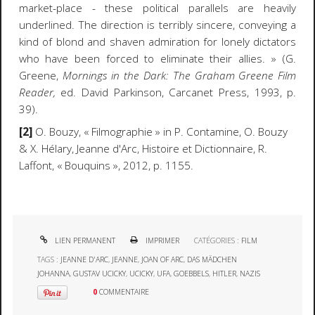
market-place - these political parallels are heavily
underlined. The direction is terribly sincere, conveying a
kind of blond and shaven admiration for lonely dictators
who have been forced to eliminate their allies. » (G.
Greene,
Mornings in the Dark: The Graham Greene Film
Reader,
ed. David Parkinson, Carcanet Press, 1993, p.
39).
[2]
O. Bouzy,
« Filmographie
» in P. Contamine, O. Bouzy
& X. Hélary, Jeanne d'Arc, Histoire et Dictionnaire, R.
Laffont,
«
Bouquins
», 2012, p. 1155.
LIEN PERMANENT
IMPRIMER
CATÉGORIES :
FILM
TAGS :
JEANNE D'ARC
,
JEANNE
,
JOAN OF ARC
,
DAS MÄDCHEN
JOHANNA
,
GUSTAV UCICKY
,
UCICKY
,
UFA
,
GOEBBELS
,
HITLER
,
NAZIS
0
COMMENTAIRE