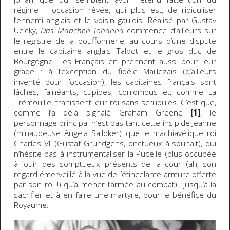
régime – occasion rêvée, qui plus est, de ridiculiser
l’ennemi anglais et le voisin gaulois. Réalisé par Gustav
Ucicky,
Das Mädchen Johanna
commence d’ailleurs sur
le registre de la bouffonnerie, au cours d’une dispute
entre le capitaine anglais Talbot et le gros duc de
Bourgogne. Les Français en prennent aussi pour leur
grade : à l’exception du fidèle Maillezais (d’ailleurs
inventé pour l’occasion), les capitaines français sont
lâches, fainéants, cupides, corrompus et, comme La
Trémouille, trahissent leur roi sans scrupules. C’est que,
comme l’a déjà signalé Graham Greene
[1]
, le
personnage principal n’est pas tant cette insipide Jeanne
(minaudeuse Angela Salloker) que le machiavélique roi
Charles VII (Gustaf Gründgens, onctueux à souhait), qui
n’hésite pas à instrumentaliser la Pucelle (plus occupée
à jouir des somptueux présents de la cour (ah, son
regard émerveillé à la vue de l’étincelante armure offerte
par son roi !) qu’à mener l’armée au combat) jusqu’à la
sacrifier et à en faire une martyre, pour le bénéfice du
Royaume.