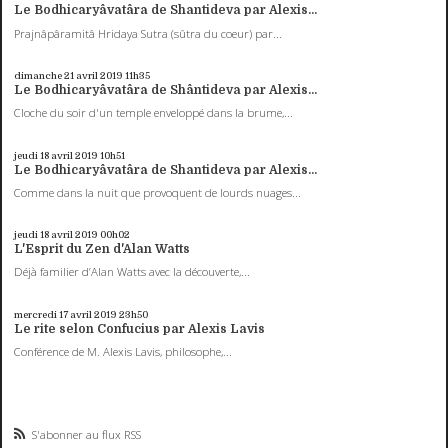
Le Bodhicaryâvatâra de Shantideva par Alexis...
Prajnâpâramitâ Hridaya Sutra (sûtra du coeur) par...
dimanche 21
avril 2019
11h35
Le Bodhicaryâvatâra de Shântideva par Alexis...
Cloche du soir d'un temple enveloppé dans la brume,...
jeudi 18
avril 2019
10h51
Le Bodhicaryâvatâra de Shantideva par Alexis...
Comme dans la nuit que provoquent de lourds nuages...
jeudi 18
avril 2019
00h02
L'Esprit du Zen d'Alan Watts
Déjà familier d’Alan Watts avec la découverte,...
mercredi 17
avril 2019
23h50
Le rite selon Confucius par Alexis Lavis
Conférence de M. Alexis Lavis, philosophe,...
S'abonner au flux RSS