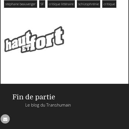
stéphane beauverger
SF
critique littéraire
schizophrénie
critique
Fin de partie
Le blog du Transhumain