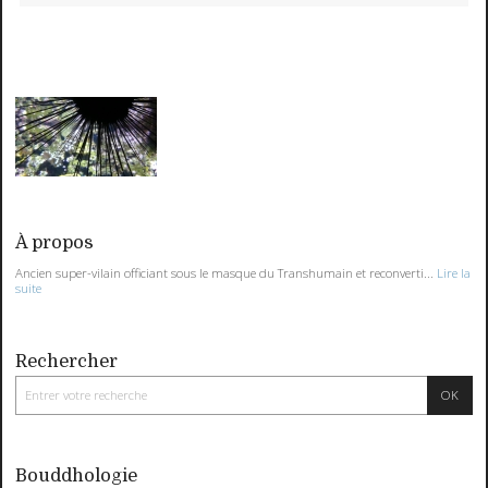
À propos
Ancien super-vilain officiant sous le masque du Transhumain et reconverti...
Lire la
suite
Rechercher
Bouddhologie