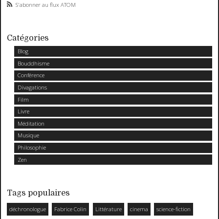
S'abonner au flux ATOM
Catégories
Blog
Bouddhisme
Conférence
Divagations
Film
Livre
Méditation
Musique
Philosophie
Zen
Tags populaires
déchronologue
Fabrice Colin
Littérature
cinema
science-fiction