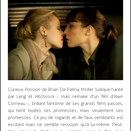
Curieux
Passion
de Brian De Palma, thriller ludique hanté
par Lang et Hitchcock – mais remake d'un film d'Alain
Corneau –, brillant fantôme de ses grands films passés,
qui tient toutes ses promesses, mais seulement ses
promesses. Ce jeu de regards et de faux semblants est
excitant mais ne semble renvoyer qu'à lui-même. Peut-