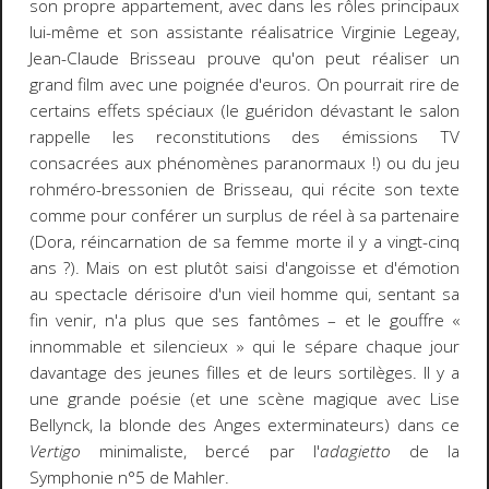
son propre appartement, avec dans les rôles principaux
lui-même et son assistante réalisatrice Virginie Legeay,
Jean-Claude Brisseau prouve qu'on peut réaliser un
grand film avec une poignée d'euros. On pourrait rire de
certains effets spéciaux (le guéridon dévastant le salon
rappelle les reconstitutions des émissions TV
consacrées aux phénomènes paranormaux !) ou du jeu
rohméro-bressonien de Brisseau, qui récite son texte
comme pour conférer un surplus de réel à sa partenaire
(Dora, réincarnation de sa femme morte il y a vingt-cinq
ans ?). Mais on est plutôt saisi d'angoisse et d'émotion
au spectacle dérisoire d'un vieil homme qui, sentant sa
fin venir, n'a plus que ses fantômes – et le gouffre «
innommable et silencieux » qui le sépare chaque jour
davantage des jeunes filles et de leurs sortilèges. Il y a
une grande poésie (et une scène magique avec Lise
Bellynck, la blonde des Anges exterminateurs) dans ce
Vertigo
minimaliste, bercé par l'
adagietto
de la
Symphonie n°5 de Mahler.