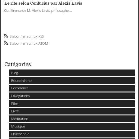
Le rite selon Confucius par Alexis Lavis
Conférence de M. Alexis Lavis, philosophe,...
S'abonner au flux RSS
S'abonner au flux ATOM
Catégories
Blog
Bouddhisme
Conférence
Divagations
Film
Livre
Méditation
Musique
Philosophie