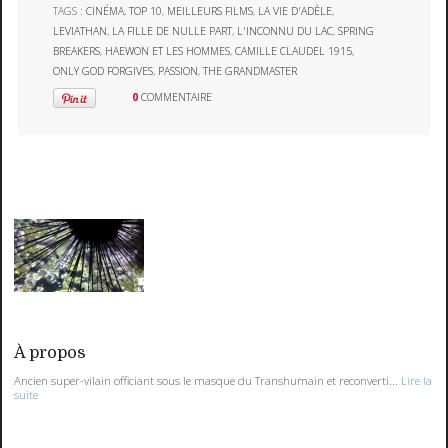
TAGS :
CINÉMA
,
TOP 10
,
MEILLEURS FILMS
,
LA VIE D'ADÈLE
,
LEVIATHAN
,
LA FILLE DE NULLE PART
,
L'INCONNU DU LAC
,
SPRING
BREAKERS
,
HAEWON ET LES HOMMES
,
CAMILLE CLAUDEL 1915
,
ONLY GOD FORGIVES
,
PASSION
,
THE GRANDMASTER
0
COMMENTAIRE
À propos
Ancien super-vilain officiant sous le masque du Transhumain et reconverti...
Lire la
suite