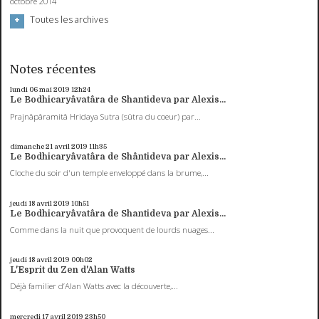
octobre 2014
Toutes les archives
Notes récentes
lundi 06
mai 2019
12h24
Le Bodhicaryâvatâra de Shantideva par Alexis...
Prajnâpâramitâ Hridaya Sutra (sûtra du coeur) par...
dimanche 21
avril 2019
11h35
Le Bodhicaryâvatâra de Shântideva par Alexis...
Cloche du soir d'un temple enveloppé dans la brume,...
jeudi 18
avril 2019
10h51
Le Bodhicaryâvatâra de Shantideva par Alexis...
Comme dans la nuit que provoquent de lourds nuages...
jeudi 18
avril 2019
00h02
L'Esprit du Zen d'Alan Watts
Déjà familier d’Alan Watts avec la découverte,...
mercredi 17
avril 2019
23h50