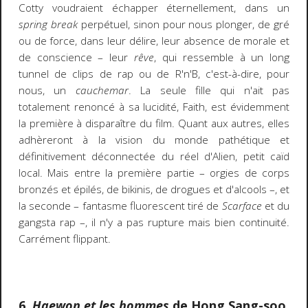
Cotty voudraient échapper éternellement, dans un
spring break
perpétuel, sinon pour nous plonger, de gré
ou de force, dans leur délire, leur absence de morale et
de conscience – leur
rêve
, qui ressemble à un long
tunnel de clips de rap ou de R'n'B, c'est-à-dire, pour
nous, un
cauchemar
. La seule fille qui n'ait pas
totalement renoncé à sa lucidité, Faith, est évidemment
la première à disparaître du film. Quant aux autres, elles
adhèreront à la vision du monde pathétique et
définitivement déconnectée du réel d'Alien, petit caïd
local. Mais entre la première partie – orgies de corps
bronzés et épilés, de bikinis, de drogues et d'alcools –, et
la seconde – fantasme fluorescent tiré de
Scarface
et du
gangsta rap –, il n'y a pas rupture mais bien continuité.
Carrément flippant.
6.
Haewon et les hommes
de Hong Sang-soo