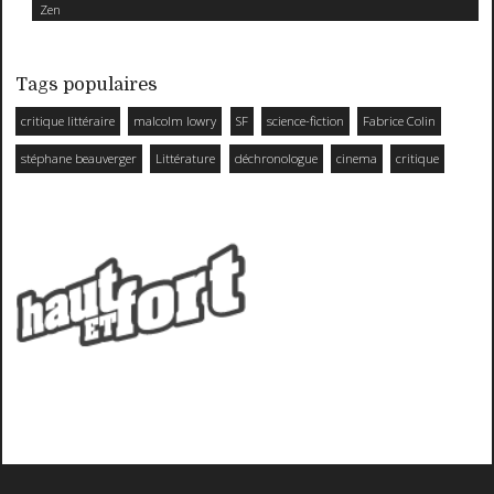
Zen
Tags populaires
critique littéraire
malcolm lowry
SF
science-fiction
Fabrice Colin
stéphane beauverger
Littérature
déchronologue
cinema
critique