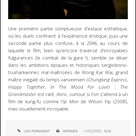
Une première partie somptueuse d'extase esthétique,
où les duels confinent à l'expérience érotique, puis une
seconde partie plus confuse, à la
2046
, au cours de
laquelle le film, bien qu'encore traversé d'incroyables
fulgurances (le combat de la gare !), semble se diluer
dans les ambitions épiques et historiques sergioleono-
tsuiharkiennes mal maîtrisées de Wong Kar Wai, grand
maître inégalé du temps vanveenien (
Chungking Express
,
Happy Together
,
In The Mood For Love
) :
The
Grandmaster
est raté, donc, surtout si l'on s'attend à un
film de kung-fu comme l'
Ip Man
de Wilson Yip (2008),
mais visuellement incroyable.
LIEN PERMANENT
IMPRIMER
CATÉGORIES :
FILM