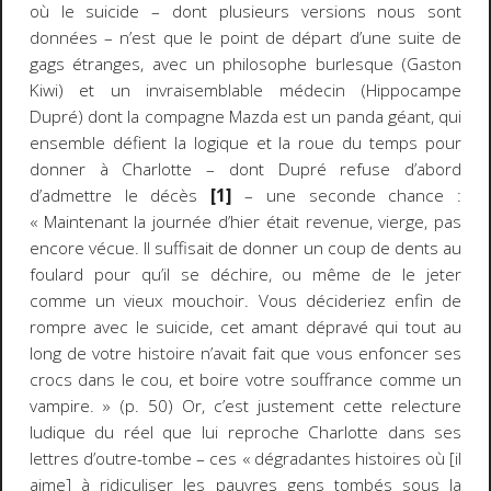
où le suicide – dont plusieurs versions nous sont
données – n’est que le point de départ d’une suite de
gags étranges, avec un philosophe burlesque (Gaston
Kiwi) et un invraisemblable médecin (Hippocampe
Dupré) dont la compagne Mazda est un panda géant, qui
ensemble défient la logique et la roue du temps pour
donner à Charlotte – dont Dupré refuse d’abord
d’admettre le décès
[1]
– une seconde chance :
« Maintenant la journée d’hier était revenue, vierge, pas
encore vécue. Il suffisait de donner un coup de dents au
foulard pour qu’il se déchire, ou même de le jeter
comme un vieux mouchoir. Vous décideriez enfin de
rompre avec le suicide, cet amant dépravé qui tout au
long de votre histoire n’avait fait que vous enfoncer ses
crocs dans le cou, et boire votre souffrance comme un
vampire. » (p. 50) Or, c’est justement cette relecture
ludique du réel que lui reproche Charlotte dans ses
lettres d’outre-tombe – ces « dégradantes histoires où [il
aime] à ridiculiser les pauvres gens tombés sous la