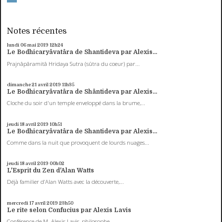
Notes récentes
lundi 06
mai 2019
12h24
Le Bodhicaryâvatâra de Shantideva par Alexis...
Prajnâpâramitâ Hridaya Sutra (sûtra du coeur) par...
dimanche 21
avril 2019
11h35
Le Bodhicaryâvatâra de Shântideva par Alexis...
Cloche du soir d'un temple enveloppé dans la brume,...
jeudi 18
avril 2019
10h51
Le Bodhicaryâvatâra de Shantideva par Alexis...
Comme dans la nuit que provoquent de lourds nuages...
jeudi 18
avril 2019
00h02
L'Esprit du Zen d'Alan Watts
Déjà familier d’Alan Watts avec la découverte,...
mercredi 17
avril 2019
23h50
Le rite selon Confucius par Alexis Lavis
Conférence de M. Alexis Lavis, philosophe,...