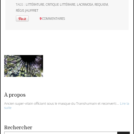
TAGS :
LITTÉRATURE
,
CRITIQUE LITTÉRAIRE
,
LACRIMOSA
,
REQUIEM
,
RÉGIS JAUFFRET
9
COMMENTAIRES
À propos
Ancien super-vilain officiant sous le masque du Transhumain et reconverti...
Lire la
suite
Rechercher