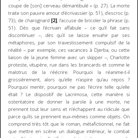
coupe de [son] cerveau démantibulé » (p. 27). La morte
traite son pauvre amour d’écrivassier (p. 51), d’escroc (p.
73), de charognard
[2]
, l’accuse de bricoler la phrase (p.
51). Dès que l’écrivain affabule – ce qu’il fait sans
discontinuer –, dès qu’il se laisse envahir par ses
métaphores, par son travestissement compulsif de la
réalité – par exemple, ces vacances à Djerba, ou cette
liaison de la jeune femme avec un skipper –, Charlotte
proteste, vitupère, rue dans les brancards et somme le
malotrus de la réécrire. Pourquoi la réanime-t-il
grossièrement, alors qu’elle n’aspire qu’au repos ?
Pourquoi mentir, pourquoi ne pas l’écrire telle qu’elle
était ? Le dispositif de
Lacrimosa
, cette manière si
ostentatoire de donner la parole à une morte, ne
prennent tout leur sens et n’échappent au ridicule que
parce qu’ils se prennent eux-mêmes comme objets. On
comprend très tôt que le roman, métafictionnel, ne fait
que mettre en scène un dialogue intérieur, le combat