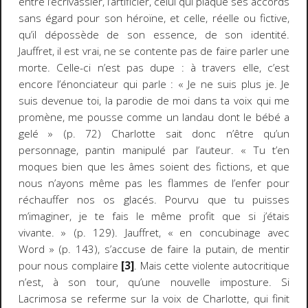
entre l’écrivassier, l’artificier, celui qui plaque ses accords
sans égard pour son héroïne, et celle, réelle ou fictive,
qu’il dépossède de son essence, de son identité.
Jauffret, il est vrai, ne se contente pas de faire parler une
morte. Celle-ci n’est pas dupe : à travers elle, c’est
encore l’énonciateur qui parle : « Je ne suis plus je. Je
suis devenue toi, la parodie de moi dans ta voix qui me
promène, me pousse comme un landau dont le bébé a
gelé » (p. 72) Charlotte sait donc n’être qu’un
personnage, pantin manipulé par l’auteur. « Tu t’en
moques bien que les âmes soient des fictions, et que
nous n’ayons même pas les flammes de l’enfer pour
réchauffer nos os glacés. Pourvu que tu puisses
m’imaginer, je te fais le même profit que si j’étais
vivante. » (p. 129). Jauffret, « en concubinage avec
Word » (p. 143), s’accuse de faire la putain, de mentir
pour nous complaire
[3]
. Mais cette violente autocritique
n’est, à son tour, qu’une nouvelle imposture. Si
Lacrimosa
se referme sur la voix de Charlotte, qui finit