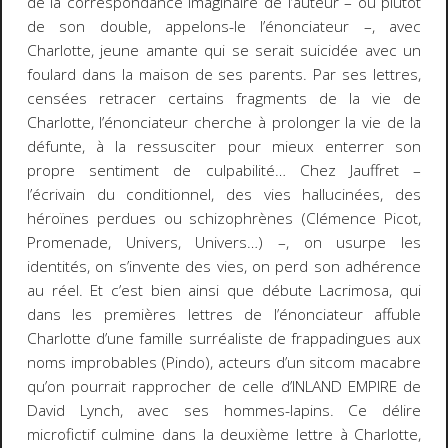
de la correspondance imaginaire de l’auteur – ou plutôt
de son double, appelons-le
l’énonciateur
–, avec
Charlotte, jeune amante qui se serait suicidée avec un
foulard dans la maison de ses parents. Par ses lettres,
censées retracer certains fragments de la vie de
Charlotte, l’énonciateur cherche à prolonger la vie de la
défunte, à la ressusciter pour mieux enterrer son
propre sentiment de culpabilité… Chez Jauffret –
l’écrivain du conditionnel, des vies hallucinées, des
héroïnes perdues ou schizophrènes (
Clémence Picot
,
Promenade
,
Univers, Univers
…) –, on usurpe les
identités, on s’invente des vies, on perd son adhérence
au réel. Et c’est bien ainsi que débute
Lacrimosa
, qui
dans les premières lettres de l’énonciateur affuble
Charlotte d’une famille surréaliste de frappadingues aux
noms improbables (Pindo), acteurs d’un sitcom macabre
qu’on pourrait rapprocher de celle d’
INLAND EMPIRE
de
David Lynch, avec ses hommes-lapins. Ce délire
microfictif culmine dans la deuxième lettre à Charlotte,