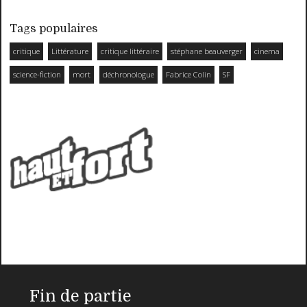
Tags populaires
critique
Littérature
critique littéraire
stéphane beauverger
cinema
science-fiction
mort
déchronologue
Fabrice Colin
SF
Fin de partie