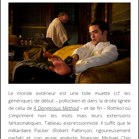
Le monde extérieur est une toile muette (cf. les
génériques de début – pollockien et dans la droite lignée
de celui de
A Dangerous Method
– et de fin – Rothko) où
s'impriment non les mots mais leurs extensions
fantasmatiques. Tableau expressionniste. Il suffit que le
milliardaire Packer (Robert Pattinson, rigoureusement
parfait) et son jeune analyste financier Michael Chin