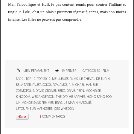
Man l'alcoolique et Hulk le pas content réunis pour contrer l'infâme et
tragique Loki, c'est un plaisir purement régressif, certes, mais non moins
intense. Les filles ne peuvent pas comprendre.
LIEN PERMANENT
IMPRIMER
CATÉGORIES :
FILM
TAGS :
TOP 10
,
TOP 2012
,
MEILLEURS FILMS
,
LE CHEVAL DE TURIN
,
BÉLA TARR
,
FAUST
,
SOKOUROV
,
AMOUR
,
MICHAEL HANEKE
,
COSMOPOLIS
,
DAVID CRONENBERG
,
DRIVE
,
REFN
,
MOONRISE
KINGDOM
,
WES ANDERSON
,
THE DAY HE ARRIVES
,
HONG SANG-SOO
,
UN MONDE SANS FEMMES
,
BRAC
,
LE MARIN MASQUÉ
,
LETOURNEUR
,
AVENGERS
,
JOSS WHEDON
2
COMMENTAIRES