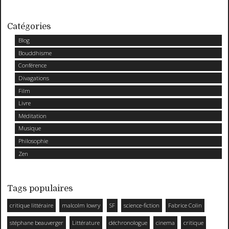
Catégories
Blog
Bouddhisme
Conférence
Divagations
Film
Livre
Méditation
Musique
Philosophie
Zen
Tags populaires
critique littéraire
malcolm lowry
SF
science-fiction
Fabrice Colin
stéphane beauverger
Littérature
déchronologue
cinema
critique