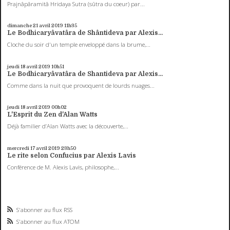
Prajnâpâramitâ Hridaya Sutra (sûtra du coeur) par...
dimanche 21
avril 2019
11h35
Le Bodhicaryâvatâra de Shântideva par Alexis...
Cloche du soir d'un temple enveloppé dans la brume,...
jeudi 18
avril 2019
10h51
Le Bodhicaryâvatâra de Shantideva par Alexis...
Comme dans la nuit que provoquent de lourds nuages...
jeudi 18
avril 2019
00h02
L'Esprit du Zen d'Alan Watts
Déjà familier d’Alan Watts avec la découverte,...
mercredi 17
avril 2019
23h50
Le rite selon Confucius par Alexis Lavis
Conférence de M. Alexis Lavis, philosophe,...
S'abonner au flux RSS
S'abonner au flux ATOM