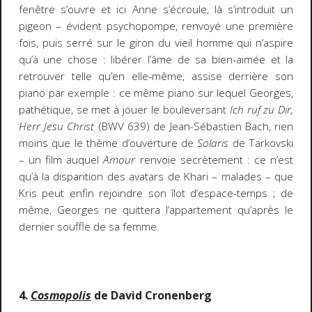
fenêtre s’ouvre et ici Anne s’écroule, là s’introduit un
pigeon – évident psychopompe, renvoyé une première
fois, puis serré sur le giron du vieil homme qui n’aspire
qu’à une chose : libérer l’âme de sa bien-aimée et la
retrouver telle qu’en elle-même, assise derrière son
piano par exemple : ce même piano sur lequel Georges,
pathétique, se met à jouer le bouleversant
Ich ruf zu Dir,
Herr Jesu Christ
(BWV 639) de Jean-Sébastien Bach, rien
moins que le thème d’ouverture de
Solaris
de Tarkovski
– un film auquel
Amour
renvoie secrètement : ce n’est
qu’à la disparition des avatars de Khari – malades – que
Kris peut enfin rejoindre son îlot d’espace-temps ; de
même, Georges ne quittera l’appartement qu’après le
dernier souffle de sa femme.
4.
Cosmopolis
de David Cronenberg