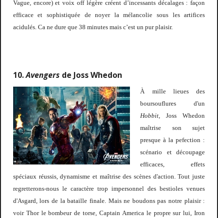
Vague, encore) et voix off légère créent d’incessants décalages : façon
efficace et sophistiquée de noyer la mélancolie sous les artifices
acidulés. Ca ne dure que 38 minutes mais c’est un pur plaisir.
10.
Avengers
de Joss Whedon
À
mille lieues des
boursouflures d'un
Hobbit
, Joss Whedon
maîtrise son sujet
presque à la pefection :
scénario et découpage
efficaces, effets
spéciaux réussis, dynamisme et maîtrise des scènes d'action. Tout juste
regretterons-nous le caractère trop impersonnel des bestioles venues
d'Asgard, lors de la bataille finale. Mais ne boudons pas notre plaisir :
voir Thor le bombeur de torse, Captain America le propre sur lui, Iron