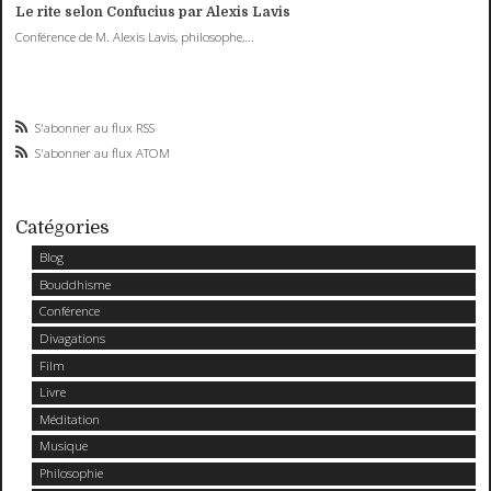
Le rite selon Confucius par Alexis Lavis
Conférence de M. Alexis Lavis, philosophe,...
S'abonner au flux RSS
S'abonner au flux ATOM
Catégories
Blog
Bouddhisme
Conférence
Divagations
Film
Livre
Méditation
Musique
Philosophie