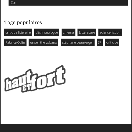
Zen
Tags populaires
critique littéraire
déchronologue
cinema
Littérature
science-fiction
Fabrice Colin
under the volcano
stéphane beauverger
SF
critique