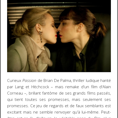
Curieux
Passion
de Brian De Palma, thriller ludique hanté
par Lang et Hitchcock – mais remake d'un film d'Alain
Corneau –, brillant fantôme de ses grands films passés,
qui tient toutes ses promesses, mais seulement ses
promesses. Ce jeu de regards et de faux semblants est
excitant mais ne semble renvoyer qu'à lui-même. Peut-