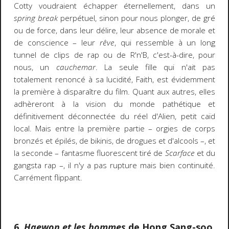
Cotty voudraient échapper éternellement, dans un
spring break
perpétuel, sinon pour nous plonger, de gré
ou de force, dans leur délire, leur absence de morale et
de conscience – leur
rêve
, qui ressemble à un long
tunnel de clips de rap ou de R'n'B, c'est-à-dire, pour
nous, un
cauchemar
. La seule fille qui n'ait pas
totalement renoncé à sa lucidité, Faith, est évidemment
la première à disparaître du film. Quant aux autres, elles
adhèreront à la vision du monde pathétique et
définitivement déconnectée du réel d'Alien, petit caïd
local. Mais entre la première partie – orgies de corps
bronzés et épilés, de bikinis, de drogues et d'alcools –, et
la seconde – fantasme fluorescent tiré de
Scarface
et du
gangsta rap –, il n'y a pas rupture mais bien continuité.
Carrément flippant.
6.
Haewon et les hommes
de Hong Sang-soo