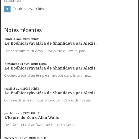
octobre 2014
Toutes les archives
Notes récentes
lundi 06
mai 2019
12h24
Le Bodhicaryâvatâra de Shantideva par Alexis...
Prajnâpâramitâ Hridaya Sutra (sûtra du coeur) par...
dimanche 21
avril 2019
11h35
Le Bodhicaryâvatâra de Shântideva par Alexis...
Cloche du soir d'un temple enveloppé dans la brume,...
jeudi 18
avril 2019
10h51
Le Bodhicaryâvatâra de Shantideva par Alexis...
Comme dans la nuit que provoquent de lourds nuages...
jeudi 18
avril 2019
00h02
L'Esprit du Zen d'Alan Watts
Déjà familier d’Alan Watts avec la découverte,...
mercredi 17
avril 2019
23h50