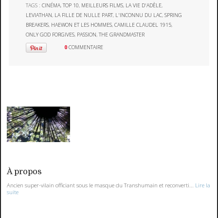
TAGS :
CINÉMA
,
TOP 10
,
MEILLEURS FILMS
,
LA VIE D'ADÈLE
,
LEVIATHAN
,
LA FILLE DE NULLE PART
,
L'INCONNU DU LAC
,
SPRING
BREAKERS
,
HAEWON ET LES HOMMES
,
CAMILLE CLAUDEL 1915
,
ONLY GOD FORGIVES
,
PASSION
,
THE GRANDMASTER
0
COMMENTAIRE
À propos
Ancien super-vilain officiant sous le masque du Transhumain et reconverti...
Lire la
suite