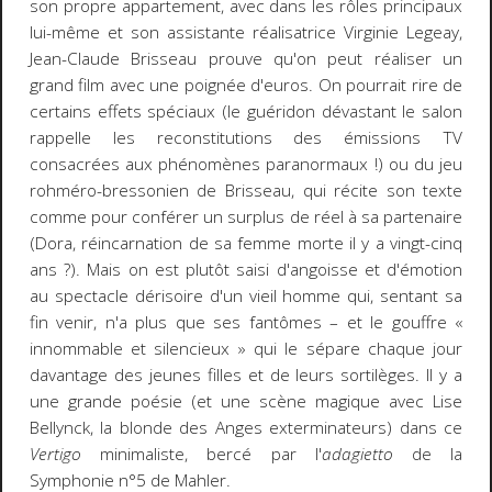
son propre appartement, avec dans les rôles principaux
lui-même et son assistante réalisatrice Virginie Legeay,
Jean-Claude Brisseau prouve qu'on peut réaliser un
grand film avec une poignée d'euros. On pourrait rire de
certains effets spéciaux (le guéridon dévastant le salon
rappelle les reconstitutions des émissions TV
consacrées aux phénomènes paranormaux !) ou du jeu
rohméro-bressonien de Brisseau, qui récite son texte
comme pour conférer un surplus de réel à sa partenaire
(Dora, réincarnation de sa femme morte il y a vingt-cinq
ans ?). Mais on est plutôt saisi d'angoisse et d'émotion
au spectacle dérisoire d'un vieil homme qui, sentant sa
fin venir, n'a plus que ses fantômes – et le gouffre «
innommable et silencieux » qui le sépare chaque jour
davantage des jeunes filles et de leurs sortilèges. Il y a
une grande poésie (et une scène magique avec Lise
Bellynck, la blonde des Anges exterminateurs) dans ce
Vertigo
minimaliste, bercé par l'
adagietto
de la
Symphonie n°5 de Mahler.