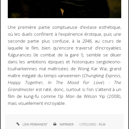
Une première partie somptueuse d'extase esthétique,
où les duels confinent à l'expérience érotique, puis une
seconde partie plus confuse, à la
2046
, au cours de
laquelle le film, bien qu'encore traversé d'incroyables
fulgurances (le combat de la gare !), semble se diluer
dans les ambitions épiques et historiques sergioleono-
tsuiharkiennes mal maîtrisées de Wong Kar Wai, grand
maître inégalé du temps vanveenien (
Chungking Express
,
Happy Together
,
In The Mood For Love
) :
The
Grandmaster
est raté, donc, surtout si l'on s'attend à un
film de kung-fu comme l'
Ip Man
de Wilson Yip (2008),
mais visuellement incroyable.
LIEN PERMANENT
IMPRIMER
CATÉGORIES :
FILM