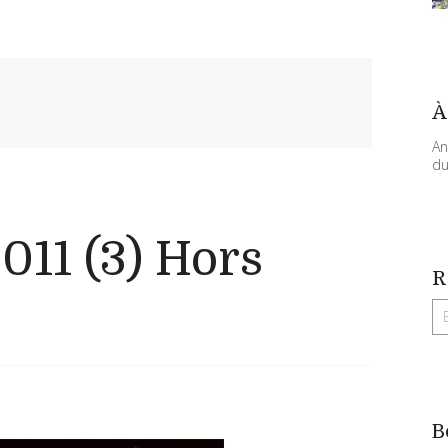
À
An
du
011 (3) Hors
R
B