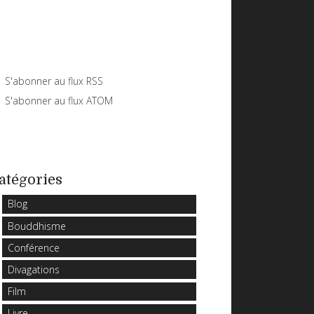
S'abonner au flux RSS
S'abonner au flux ATOM
atégories
Blog
Bouddhisme
Conférence
Divagations
Film
Livre