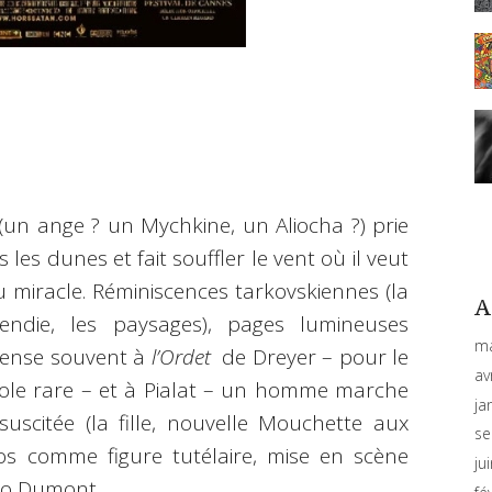
n ange ? un Mychkine, un Aliocha ?) prie
 les dunes et fait souffler le vent où il veut
u miracle. Réminiscences tarkovskiennes (la
A
cendie, les paysages), pages lumineuses
ma
 pense souvent à
l’Ordet
de Dreyer – pour le
av
role rare – et à Pialat – un homme marche
ja
scitée (la fille, nouvelle Mouchette aux
se
os comme figure tutélaire, mise en scène
ju
o Dumont.