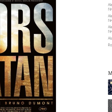
Al
l'é
Al
l'é
Al
l'é
Al
Ro
M