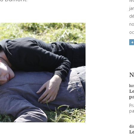
fé
ja
dé
no
oc
N
lu
L
pa
Pr
par
di
L