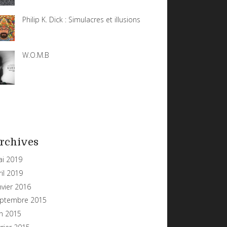
Philip K. Dick : Simulacres et illusions
W.O.M.B
rchives
i 2019
ril 2019
nvier 2016
ptembre 2015
in 2015