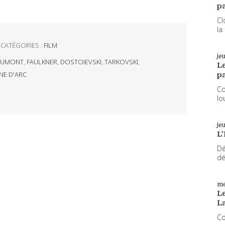
pa
Cl
la
CATÉGORIES :
FILM
je
DUMONT
,
FAULKNER
,
DOSTOIEVSKI
,
TARKOVSKI
,
L
NE D'ARC
pa
Co
lo
je
L'
Dé
dé
me
Le
L
Co