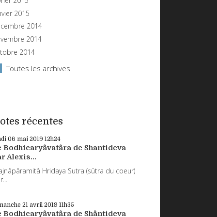
vrier 2015
nvier 2015
cembre 2014
vembre 2014
tobre 2014
Toutes les archives
otes récentes
ndi 06
mai 2019
12h24
e Bodhicaryâvatâra de Shantideva
r Alexis...
ajnâpâramitâ Hridaya Sutra (sûtra du coeur)
...
manche 21
avril 2019
11h35
e Bodhicaryâvatâra de Shântideva