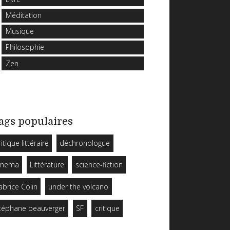
Méditation
Musique
Philosophie
Zen
ags populaires
ritique littéraire
déchronologue
inema
Littérature
science-fiction
abrice Colin
under the volcano
téphane beauverger
SF
critique