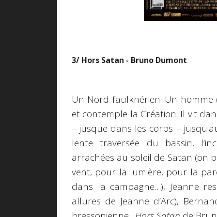
3/ Hors Satan - Bruno Dumont
Un Nord faulknérien. Un homme (u
et contemple la Création. Il vit dans
– jusque dans les corps – jusqu'a
lente traversée du bassin, l’in
arrachées au soleil de Satan (on
vent, pour la lumière, pour la pa
dans la campagne…), Jeanne ressu
allures de Jeanne d’Arc), Bernan
bressonienne :
Hors Satan
de Brun