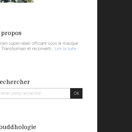
 propos
cien super-vilain officiant sous le masque
 Transhumain et reconverti...
Lire la suite
echercher
ouddhologie