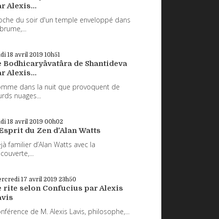
r Alexis...
oche du soir d'un temple enveloppé dans
 brume,...
udi 18
avril 2019
10h51
e Bodhicaryâvatâra de Shantideva
r Alexis...
mme dans la nuit que provoquent de
urds nuages...
udi 18
avril 2019
00h02
Esprit du Zen d'Alan Watts
jà familier d’Alan Watts avec la
couverte,...
rcredi 17
avril 2019
23h50
 rite selon Confucius par Alexis
avis
nférence de M. Alexis Lavis, philosophe,...