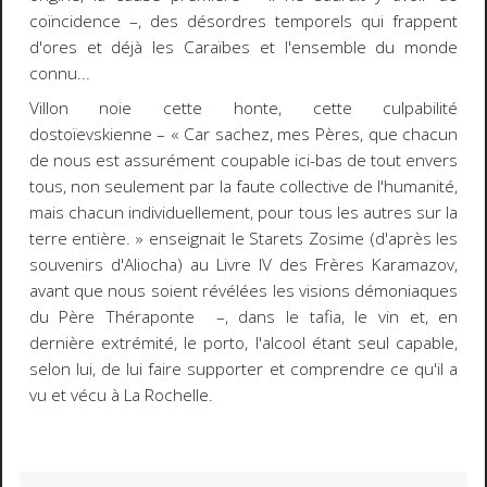
coïncidence
–,
des désordres temporels qui frappent
d'ores et déjà les Caraïbes et l'ensemble du monde
connu...
Villon noie cette honte, cette culpabilité
dostoïevskienne
–
« Car sachez, mes Pères, que chacun
de nous est assurément coupable ici-bas de tout envers
tous, non seulement par la faute collective de l'humanité,
mais chacun individuellement, pour tous les autres sur la
terre entière. »
enseignait le Starets Zosime (d'après les
souvenirs d'Aliocha) au Livre IV des
Frères Karamazov
,
avant que nous soient révélées les visions démoniaques
du Père Théraponte
–
, dans le tafia, le vin et, en
dernière extrémité, le porto, l'alcool étant seul capable,
selon lui, de lui faire supporter et comprendre ce qu'il a
vu et vécu à La Rochelle.