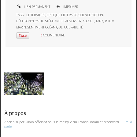
LIEN PERMANENT
IMPRIMER
TAGS :
LITTÉRATURE
,
CRITIQUE LITTÉRAIRE
,
SCIENCE-FICTION
,
DÉCHRONOLOGUE
,
STÉPHANE BEAUVERGER
,
ALCOOL
,
TAFIA
,
RHUM
MARIN
,
SENTIMENT OCÉANIQUE
,
CULPABILITÉ
0
COMMENTAIRE
À propos
Ancien super-vilain officiant sous le masque du Transhumain et reconverti...
Lire la
suite