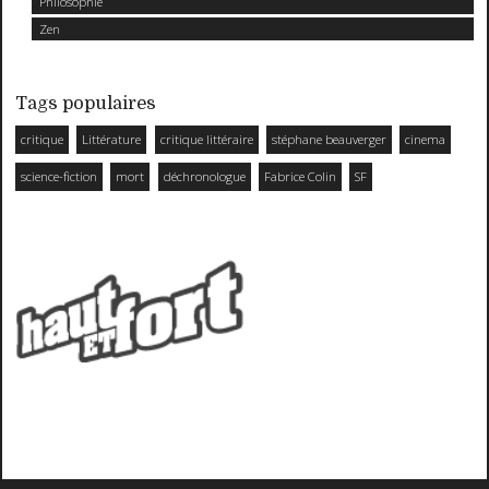
Philosophie
Zen
Tags populaires
critique
Littérature
critique littéraire
stéphane beauverger
cinema
science-fiction
mort
déchronologue
Fabrice Colin
SF