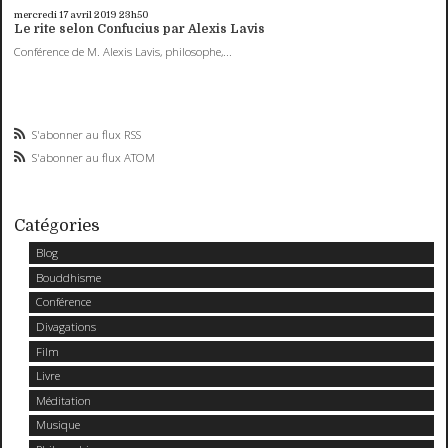
mercredi 17
avril 2019
23h50
Le rite selon Confucius par Alexis Lavis
Conférence de M. Alexis Lavis, philosophe,...
S'abonner au flux RSS
S'abonner au flux ATOM
Catégories
Blog
Bouddhisme
Conférence
Divagations
Film
Livre
Méditation
Musique