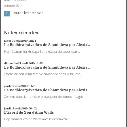
octobre 2014
Toutes les archives
Notes récentes
lundi 06
mai 2019
12h24
Le Bodhicaryâvatâra de Shantideva par Alexis...
Prajnâpâramitâ Hridaya Sutra (sûtra du coeur) par...
dimanche 21
avril 2019
11h35
Le Bodhicaryâvatâra de Shântideva par Alexis...
Cloche du soir d'un temple enveloppé dans la brume,...
jeudi 18
avril 2019
10h51
Le Bodhicaryâvatâra de Shantideva par Alexis...
Comme dans la nuit que provoquent de lourds nuages...
jeudi 18
avril 2019
00h02
L'Esprit du Zen d'Alan Watts
Déjà familier d’Alan Watts avec la découverte,...