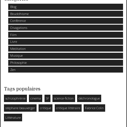
Blog
Bouddhisme
Conférence
Divagations
Film
Livre
Méditation
Musique
Philosophie
Zen
Tags populaires
schizophrénie
cinema
SF
science-fiction
déchronologue
stéphane beauverger
critique
critique littéraire
Fabrice Colin
Littérature