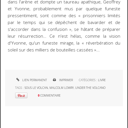
dans l'arène et dompte un taureau apathique, Geoffrey
et Yvonne, probablement mus par quelque funeste
pressentiment, sont comme des « prisonniers limités
par le temps qui se dépêchent de bavarder et de
s'accorder dans la confusion », se hâtant de préparer
leur résurrection… Ce n'est hélas, comme la vision
d'Yvonne, qu'un funeste mirage, la « réverbération du
soleil sur des milliers de bouteilles cassées »...
LIEN PERMANENT
IMPRIMER
CATÉGORIES :
LIVRE
TAGS :
SOUS LE VOLCAN
,
MALCOLM LOWRY
,
UNDER THE VOLCANO
0
COMMENTAIRE