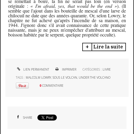
se remettait à boire, la fin ne serait pas loin (en version
originale :
« I'm afraid, yes, that would be the end »
). (
Il
semble que
l'ajout
dans les bouteille de mescal
d'une larve de
chilocuil ne date que des années quarante. Or, selon Lowry, le
chapitre ne fut achevé qu'après l'incendie de sa maison, en
1944. J'ignore
donc
s'il avait connaissance de cette pratique
naissante
, mais je ne peux m'empêcher d'attribuer au mescal,
boisson habitée par
le serpent
, quelque propriété occulte
)
.
Lire la suite
LIEN PERMANENT
IMPRIMER
CATÉGORIES :
LIVRE
TAGS :
MALCOLM LOWRY
,
SOUS LE VOLCAN
,
UNDER THE VOLCANO
0
COMMENTAIRE
SHARE