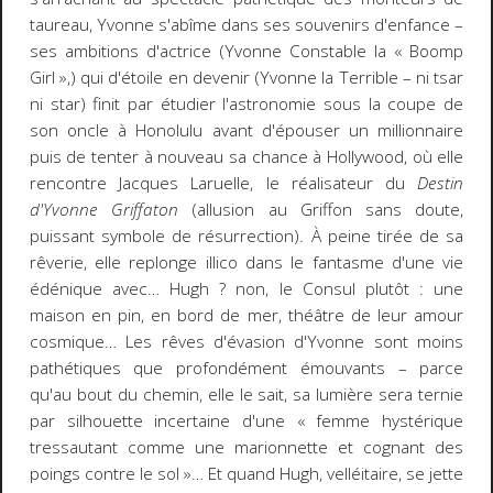
taureau, Yvonne s'abîme dans ses souvenirs d'enfance –
ses ambitions d'actrice (Yvonne Constable la « Boomp
Girl »,) qui d'étoile en devenir (Yvonne la Terrible – ni tsar
ni star) finit par étudier l'astronomie sous la coupe de
son oncle à Honolulu avant d'épouser un millionnaire
puis de tenter à nouveau sa chance à Hollywood, où elle
rencontre Jacques Laruelle, le réalisateur du
Destin
d'Yvonne Griffaton
(allusion au Griffon sans doute,
puissant symbole de résurrection). À peine tirée de sa
rêverie, elle replonge illico dans le fantasme d'une vie
édénique avec… Hugh ? non, le Consul plutôt : une
maison en pin, en bord de mer, théâtre de leur amour
cosmique… Les rêves d'évasion d'Yvonne sont moins
pathétiques que profondément émouvants – parce
qu'au bout du chemin, elle le sait, sa lumière sera ternie
par silhouette incertaine d'une « femme hystérique
tressautant comme une marionnette et cognant des
poings contre le sol »… Et quand Hugh, velléitaire, se jette