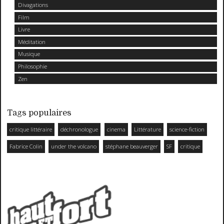
Divagations
Film
Livre
Méditation
Musique
Philosophie
Zen
Tags populaires
critique littéraire
déchronologue
cinema
Littérature
science-fiction
Fabrice Colin
under the volcano
stéphane beauverger
SF
critique