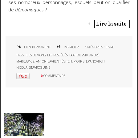
ses nombreux personnages, lesquels peut-on qualifier
de
démoniaques
?
Lire la suite
LIEN PERMANENT
IMPRIMER
CATÉGORIES :
LIVRE
TAGS :
LES DÉMONS
,
LES POSSÉDÉS
,
DOSTOIEVSKI
,
ANDRÉ
MARKOWICZ
,
ANTON LAVRENTIÉVITCH
,
PIOTR STEPANOVITCH
,
NICOLAÏ STAVROGUINE
0
COMMENTAIRE