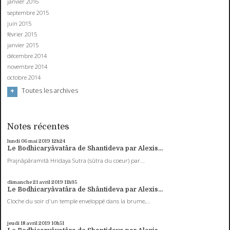
janvier 2016
septembre 2015
juin 2015
février 2015
janvier 2015
décembre 2014
novembre 2014
octobre 2014
Toutes les archives
Notes récentes
lundi 06
mai 2019
12h24
Le Bodhicaryâvatâra de Shantideva par Alexis...
Prajnâpâramitâ Hridaya Sutra (sûtra du coeur) par...
dimanche 21
avril 2019
11h35
Le Bodhicaryâvatâra de Shântideva par Alexis...
Cloche du soir d'un temple enveloppé dans la brume,...
jeudi 18
avril 2019
10h51