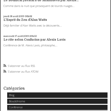
Le Bodhicaryâvatâra de Shantideva par Alexis...
Comme dans la nuit que provoquent de lourds nuages...
jeudi 18
avril 2019
00h02
L'Esprit du Zen d'Alan Watts
Déjà familier d’Alan Watts avec la découverte,...
mercredi 17
avril 2019
23h50
Le rite selon Confucius par Alexis Lavis
Conférence de M. Alexis Lavis, philosophe,...
S'abonner au flux RSS
S'abonner au flux ATOM
Catégories
Blog
Bouddhisme
Conférence