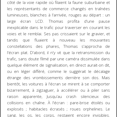
côté de la voie rapide où filaient la faune suburbaine et
les représentants de commerce changés en traînées
lumineuses, blanches à l'arrivée, rouges au départ : un
large écran LCD. Thomas profita d'une pause
inexplicable dans le trafic pour traverser en courant les
voies et le remblai. Ses pas crissaient sur le gravier, et
tandis que fluaient à nouveau les mouvantes
constellations des phares, Thomas s'approcha de
l'écran plat. D'abord, il n'y vit que la retransmission du
trafic, sans doute filmé par une caméra dissimulée dans
quelque élément de signalisation, en direct aurait-on dit,
ou en léger différé, comme le suggérait le décalage
étrange des vrombissements derrière son dos. Mais
bientôt, les voitures à l'écran se mirent à se comporter
bizarrement, à zigzaguer, à accélérer ou à piler sans
raison apparente, Jusqu'au crash silencieux des
collisions en chaîne. À l'écran : pare-brise étoilés ou
explosés ; habitacles écrasés ; roues orphelines. Le
sang, les os, les corps, restaient encore invisibles.