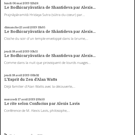
lundi 06
mai 2019
12h24
Le Bodhicaryâvatâra de Shantideva par Alexis...
Prajnâpâramitâ Hridaya Sutra (sûtra du coeur) par...
dimanche 21
avril 2019
11h35
Le Bodhicaryâvatâra de Shântideva par Alexis...
Cloche du soir d'un temple enveloppé dans la brume,...
jeudi 18
avril 2019
10h51
Le Bodhicaryâvatâra de Shantideva par Alexis...
Comme dans la nuit que provoquent de lourds nuages...
jeudi 18
avril 2019
00h02
L'Esprit du Zen d'Alan Watts
Déjà familier d’Alan Watts avec la découverte,...
mercredi 17
avril 2019
23h50
Le rite selon Confucius par Alexis Lavis
Conférence de M. Alexis Lavis, philosophe,...