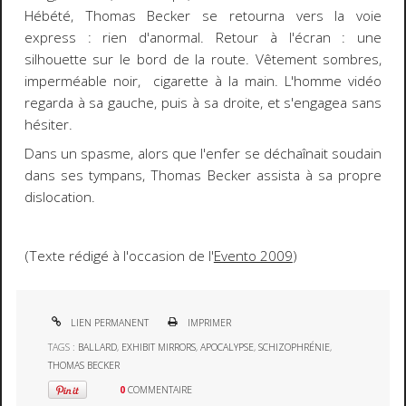
Hébété, Thomas Becker se retourna vers la voie
express : rien d'anormal. Retour à l'écran : une
silhouette sur le bord de la route. Vêtement sombres,
imperméable noir, cigarette à la main. L'homme vidéo
regarda à sa gauche, puis à sa droite, et s'engagea sans
hésiter.
Dans un spasme, alors que l'enfer se déchaînait soudain
dans ses tympans, Thomas Becker assista à sa propre
dislocation.
(Texte rédigé à l'occasion de l'
Evento 2009
)
LIEN PERMANENT
IMPRIMER
TAGS :
BALLARD
,
EXHIBIT MIRRORS
,
APOCALYPSE
,
SCHIZOPHRÉNIE
,
THOMAS BECKER
0
COMMENTAIRE