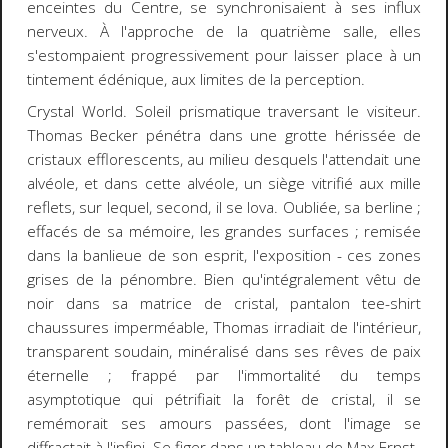
enceintes du Centre, se synchronisaient à ses influx
nerveux. À l'approche de la quatrième salle, elles
s'estompaient progressivement pour laisser place à un
tintement édénique, aux limites de la perception.
Crystal World
. Soleil prismatique traversant le visiteur.
Thomas Becker pénétra dans une grotte hérissée de
cristaux efflorescents, au milieu desquels l'attendait une
alvéole, et dans cette alvéole, un siège vitrifié aux mille
reflets, sur lequel, second, il se lova. Oubliée, sa berline ;
effacés de sa mémoire, les grandes surfaces ; remisée
dans la banlieue de son esprit, l'exposition - ces zones
grises de la pénombre. Bien qu'intégralement vêtu de
noir dans sa matrice de cristal, pantalon tee-shirt
chaussures imperméable, Thomas irradiait de l'intérieur,
transparent soudain, minéralisé dans ses rêves de paix
éternelle ; frappé par l'immortalité du temps
asymptotique qui pétrifiait la forêt de cristal, il se
remémorait ses amours passées, dont l'image se
diffractait à l'infini. Se figer dans un tableau de Max Ernst.