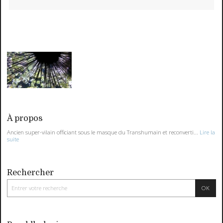
À propos
Ancien super-vilain officiant sous le masque du Transhumain et reconverti...
Lire la
suite
Rechercher