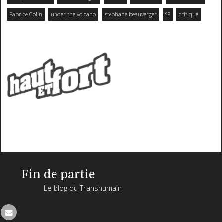
Fabrice Colin
under the volcano
stéphane beauverger
SF
critique
Fin de partie
Le blog du Transhumain