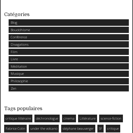
Catégories
Blog
Bouddhisme
Conférence
Divagations
Film
Livre
Méditation
Musique
Philosophie
Zen
Tags populaires
critique littéraire
déchronologue
cinema
Littérature
science-fiction
Fabrice Colin
under the volcano
stéphane beauverger
SF
critique