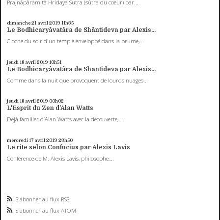
Prajnâpâramitâ Hridaya Sutra (sûtra du coeur) par...
dimanche 21
avril 2019
11h35
Le Bodhicaryâvatâra de Shântideva par Alexis...
Cloche du soir d'un temple enveloppé dans la brume,...
jeudi 18
avril 2019
10h51
Le Bodhicaryâvatâra de Shantideva par Alexis...
Comme dans la nuit que provoquent de lourds nuages...
jeudi 18
avril 2019
00h02
L'Esprit du Zen d'Alan Watts
Déjà familier d’Alan Watts avec la découverte,...
mercredi 17
avril 2019
23h50
Le rite selon Confucius par Alexis Lavis
Conférence de M. Alexis Lavis, philosophe,...
S'abonner au flux RSS
S'abonner au flux ATOM