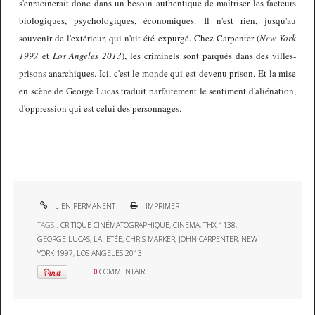
s'enracinerait donc dans un besoin authentique de maîtriser les facteurs
biologiques, psychologiques, économiques. Il n'est rien, jusqu'au
souvenir de l'extérieur, qui n'ait été expurgé. Chez Carpenter (
New York
1997
et
Los Angeles 2013
), les criminels sont parqués dans des villes-
prisons anarchiques. Ici, c'est le monde qui est devenu prison. Et la mise
en scène de George Lucas traduit parfaitement le sentiment d'aliénation,
d'oppression qui est celui des personnages.
LIEN PERMANENT
IMPRIMER
TAGS :
CRITIQUE CINÉMATOGRAPHIQUE
,
CINEMA
,
THX 1138
,
GEORGE LUCAS
,
LA JETÉE
,
CHRIS MARKER
,
JOHN CARPENTER
,
NEW
YORK 1997
,
LOS ANGELES 2013
0
COMMENTAIRE