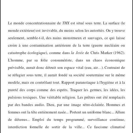
Le monde concentrationnaire de
THX
est situé sous terre. La surface (le
monde extérieur) est invivable, du moins selon les autorités. On y trouve
seulement, semble-t-il, des nains monstrueux et sauvages, ce qui laisse
croire à une contamination antérieure de la terre (guerre nucléaire ou
catastrophe écologique), comme dans
la Jetée
de Chris Marker (1962).
L’homme, par sa folie consumériste, dans un chaos économique
prévisible, aurait donc détruit son espace vital (eau, air…). Contraint de
se réfugier sous terre, il aurait fondé sa société souterraine sur le même
modèle, mais en contrôlant tout. Rapport paranoïaque à l'hygiène et à la
pureté des corps comme des esprits. Traquer les germes, les idées, les
pulsions toxiques. Une véritable religion. Les prêtres ont été remplacés
par des bandes audio. Dieu, par une image rétro-éclairée. Hommes et
femmes ont la tête entièrement rasée... Portent un uniforme blanc... Allure
de détenus... Emploi du temps programmé, surveillance continue,
interdiction formelle de sortir de la ville... Ce fascisme climatisé