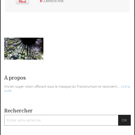
0
COMMENTAIRE
À propos
Ancien super-vilain officiant sous le masque du Transhumain et reconverti...
Lire la
suite
Rechercher