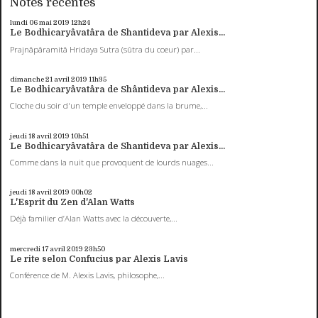
Notes récentes
lundi 06
mai 2019
12h24
Le Bodhicaryâvatâra de Shantideva par Alexis...
Prajnâpâramitâ Hridaya Sutra (sûtra du coeur) par...
dimanche 21
avril 2019
11h35
Le Bodhicaryâvatâra de Shântideva par Alexis...
Cloche du soir d'un temple enveloppé dans la brume,...
jeudi 18
avril 2019
10h51
Le Bodhicaryâvatâra de Shantideva par Alexis...
Comme dans la nuit que provoquent de lourds nuages...
jeudi 18
avril 2019
00h02
L'Esprit du Zen d'Alan Watts
Déjà familier d’Alan Watts avec la découverte,...
mercredi 17
avril 2019
23h50
Le rite selon Confucius par Alexis Lavis
Conférence de M. Alexis Lavis, philosophe,...