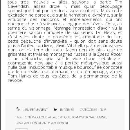
tous très mauvais – allez, sauvons la partie Tim
Cavendish, assez drôle –, mais qu'un découpage
sophistiqué finit par rendre assez excitants. Mais cette
excitation ne porte que sur la narration elle-même, sur la
virtuosité des raccords et entrelacements, qui ont
quelque chose à voir avec la logique des rêves. On a, au
terme du visionnage, l'étrange impression d'avoir vu la
première saison complète de six séries TV. Hélas, et
c'est sans doute le problème insurmontable du film,
cette débauche d'inventivité – qu'on doit sans doute
plus à l'auteur du livre, David Mitchell, qu'à des cinéastes
dont on n'attend de toute façon rien de plus que de
grisantes et triviales montagnes russes à la
Speed Racer
–
ne débouche que sur le vide d'une nébuleuse
cosmogonie new age à la portée métaphysique aussi
nulle que l'insupportable musique boursouflée concotée
par le co-réalisateur allemand, et du témoignage, via les
Tom Hanks de tous les âges, de la permanence de la
révolte.
LIEN PERMANENT
IMPRIMER
CATÉGORIES :
FILM
TAGS :
CINÉMA
,
CLOUD ATLAS
,
CRITIQUE
,
TOM TYWER
,
WACHOWSKI
,
LANA WACHOWSKI
,
ANDY WACHOWSKI