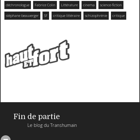
déchronologue
Fabrice Colin
Littérature
cinema
science-fiction
stéphane beauverger
SF
critique littéraire
schizophrénie
critique
Fin de partie
Le blog du Transhumain