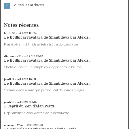
Toutes les archives
Notes récentes
lundi 06
mai 2019
12h24
Le Bodhicaryâvatâra de Shantideva par Alexis...
Prajnâpâramitâ Hridaya Sutra (sûtra du coeur) par...
dimanche 21
avril 2019
11h35
Le Bodhicaryâvatâra de Shântideva par Alexis...
Cloche du soir d'un temple enveloppé dans la brume,...
jeudi 18
avril 2019
10h51
Le Bodhicaryâvatâra de Shantideva par Alexis...
Comme dans la nuit que provoquent de lourds nuages...
jeudi 18
avril 2019
00h02
L'Esprit du Zen d'Alan Watts
Déjà familier d’Alan Watts avec la découverte,...
mercredi 17
avril 2019
23h50