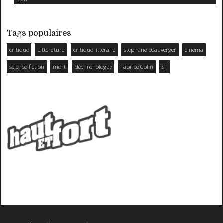
Tags populaires
critique
Littérature
critique littéraire
stéphane beauverger
cinema
science-fiction
mort
déchronologue
Fabrice Colin
SF