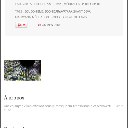
CATÉGORIES :
BOUDDHISME
,
LIVRE
,
MÉDITATION
,
PHILOSOPHIE
TAGS :
BOUDDHISME
,
BODHICARYAVATARA
,
SHANTIDEVA
,
MAHAYANA
,
MÉDITATION
,
TRADUCTION
,
ALEXIS LAVIS
0
COMMENTAIRE
À propos
Ancien super-vilain officiant sous le masque du Transhumain et reconverti...
Lire la
suite