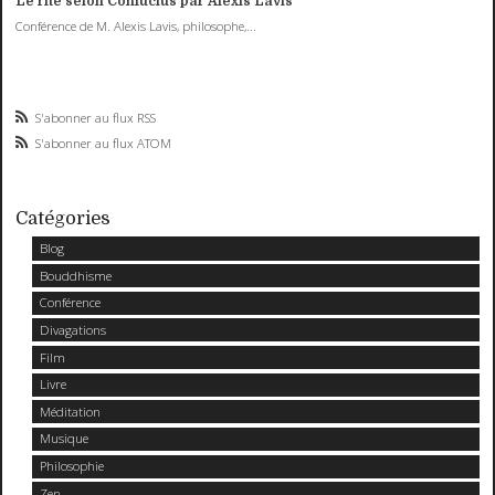
Le rite selon Confucius par Alexis Lavis
Conférence de M. Alexis Lavis, philosophe,...
S'abonner au flux RSS
S'abonner au flux ATOM
Catégories
Blog
Bouddhisme
Conférence
Divagations
Film
Livre
Méditation
Musique
Philosophie
Zen