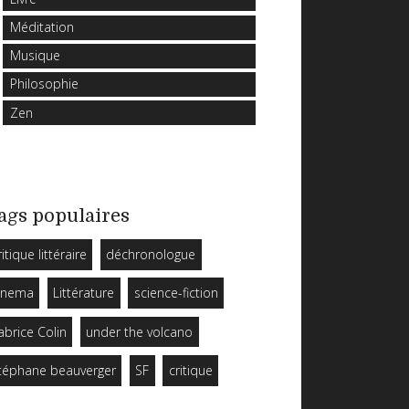
Méditation
Musique
Philosophie
Zen
ags populaires
ritique littéraire
déchronologue
inema
Littérature
science-fiction
abrice Colin
under the volcano
téphane beauverger
SF
critique