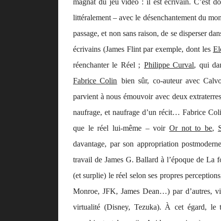
magnat du jeu vidéo : il est écrivain. C’est d
littéralement – avec le désenchantement du mond
passage, et non sans raison, de se disperser dan
écrivains (James Flint par exemple, dont les
El
réenchanter le Réel ;
Philippe Curval
, qui d
Fabrice Colin
bien sûr, co-auteur avec Calv
parvient à nous émouvoir avec deux extraterres
naufrage, et naufrage d’un récit… Fabrice Colin,
que le réel lui-même – voir
Or not to be
,
davantage, par son appropriation postmoderne
travail de James G. Ballard à l’époque de
La f
(et
surplie
) le réel selon ses propres perception
Monroe, JFK, James Dean…) par d’autres, virtu
virtualité (Disney, Tezuka). À cet égard, le