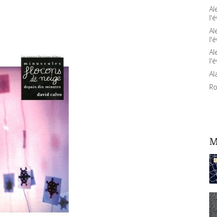
Al
l'é
Al
l'é
Al
l'é
Al
Ro
M