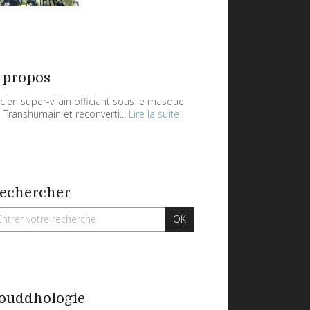
 propos
cien super-vilain officiant sous le masque
 Transhumain et reconverti...
Lire la suite
echercher
ouddhologie