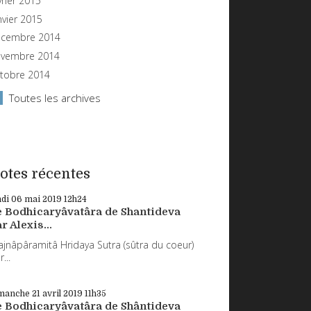
vrier 2015
nvier 2015
cembre 2014
vembre 2014
tobre 2014
Toutes les archives
otes récentes
ndi 06
mai 2019
12h24
e Bodhicaryâvatâra de Shantideva
r Alexis...
ajnâpâramitâ Hridaya Sutra (sûtra du coeur)
...
manche 21
avril 2019
11h35
e Bodhicaryâvatâra de Shântideva