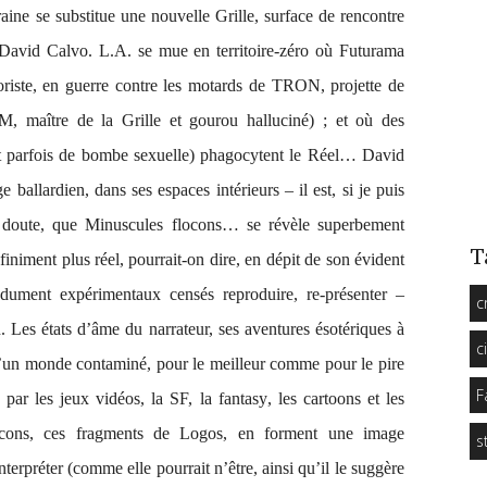
ine se substitue une nouvelle Grille, surface de rencontre
e David Calvo. L.A. se mue en territoire-zéro où
Futurama
oriste, en guerre contre les motards de
TRON
, projette de
AM, maître de la Grille et gourou halluciné) ; et où des
et parfois de bombe sexuelle) phagocytent le Réel… David
allardien, dans ses espaces intérieurs – il est, si je puis
s doute, que
Minuscules flocons…
se révèle superbement
T
nfiniment plus
réel
, pourrait-on dire, en dépit de son évident
endument expérimentaux censés
reproduire
,
re
-présenter –
c
. Les états d’âme du narrateur, ses aventures ésotériques à
c
 d’un monde contaminé, pour le meilleur comme pour le pire
F
 par les jeux vidéos, la SF, la
fantasy
, les
cartoons
et les
locons, ces fragments de Logos, en forment une image
s
terpréter (comme elle pourrait n’être, ainsi qu’il le suggère