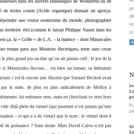
fé
eureuses dans les univers fantastiques de
Wonderful
ou de
ja
l de textes courts (
Acide organique
)
donnait un aperçu,
dé
– dépeindre une vision souterraine du monde, photographier
no
 territoire réel (comme le faisait Philippe Vasset dans les
oc
’est ça, la « Grille » de L.A. – la matrice – dont
Minuscules
nier roman paru aux Moutons électriques,
tente sans cesse
s le plus grand jeu
on-line
qu’on ait jamais créé : le jeu de la
e si
Minuscules flocons…
est bien un roman, sa littérature
N
n (mais c’est là encore une illusion que Samuel Beckett avait
lu
t par la suite, de plus en plus radicalement de
Molloy
à
L
pa
plémenter
, lui redonner sens, mais en cherchant ce sens
hors
Pr
le vide déjà plein du virtuel (qui pourtant n’est jamais qu’une
par
ination – et qui n’a de virtuel que le nom : le
virtuel
dont il
té de puissance ? Sans doute. Mais David Calvo n’est pas
di
L