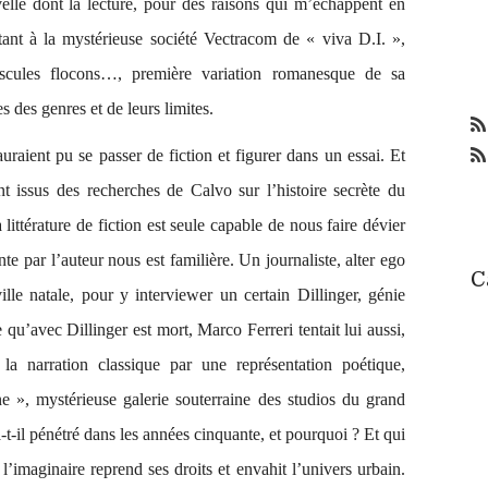
velle dont la lecture, pour des raisons qui m’échappent en
tant à la mystérieuse société Vectracom de « viva D.I. »,
scules flocons…
, première variation romanesque de sa
s des genres et de leurs limites.
uraient pu se passer de fiction et figurer dans un essai. Et
ent issus des recherches de Calvo sur l’histoire secrète du
 littérature de fiction est seule capable de nous faire dévier
inte par l’auteur nous est familière. Un journaliste,
alter ego
C
le natale, pour y interviewer un certain Dillinger, génie
e qu’avec
Dillinger est mort
, Marco Ferreri tentait lui aussi,
la narration classique par une représentation poétique,
ne », mystérieuse galerie souterraine des studios du grand
-t-il
pénétré
dans les années cinquante, et pourquoi ? Et qui
l’imaginaire reprend ses droits et envahit l’univers urbain.