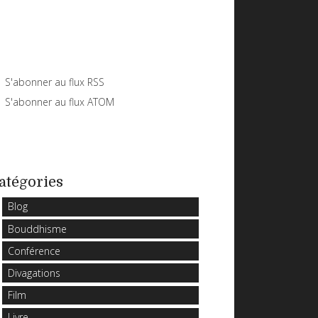
S'abonner au flux RSS
S'abonner au flux ATOM
atégories
Blog
Bouddhisme
Conférence
Divagations
Film
Livre