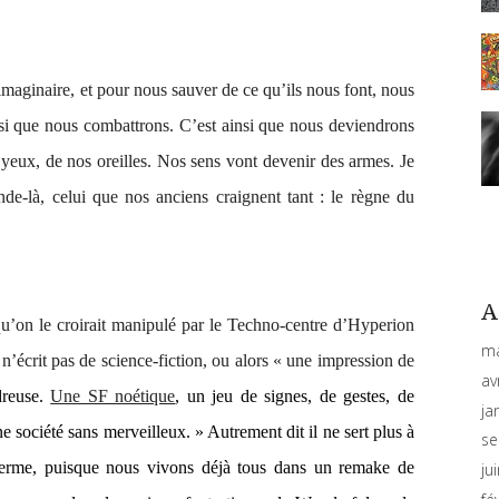
 imaginaire, et pour nous sauver de ce qu’ils nous font, nous
nsi que nous combattrons. C’est ainsi que nous deviendrons
ux, de nos oreilles. Nos sens vont devenir des armes. Je
nde-là, celui que nos anciens craignent tant : le règne du
A
qu’on le croirait manipulé par le Techno-centre d’
Hyperion
ma
n’écrit pas de science-fiction, ou alors « une impression de
av
dreuse.
Une SF noétique
, un jeu de signes, de gestes, de
ja
e société sans merveilleux. » Autrement dit il ne sert plus à
se
 terme, puisque nous vivons déjà tous dans un
remake
de
ju