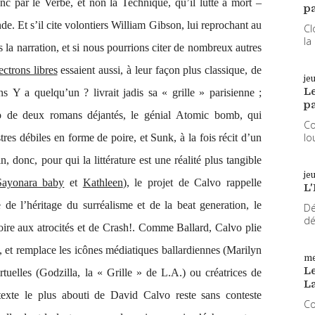
onc par le Verbe, et non la Technique, qu’il lutte à mort –
pa
e. Et s’il cite volontiers William Gibson, lui reprochant au
Cl
la
s la narration, et si nous pourrions citer de nombreux autres
ectrons libres
essaient aussi, à leur façon plus classique, de
je
L
ans
Y a quelqu’un ?
livrait jadis sa « grille » parisienne ;
pa
o de deux romans déjantés, le génial
Atomic bomb
, qui
Co
lo
tres débiles en forme de poire, et
Sunk
, à la fois récit d’un
 donc, pour qui la littérature est une réalité plus tangible
je
Sayonara baby
et
Kathleen
), le projet de Calvo rappelle
L'
 de l’héritage du surréalisme et de la
beat generation
, le
Dé
dé
oire aux atrocités
et de
Crash!
. Comme Ballard, Calvo plie
s, et remplace les icônes médiatiques ballardiennes (Marilyn
me
Le
elles (Godzilla, la « Grille » de L.A.) ou créatrices de
L
 texte le plus abouti de David Calvo reste sans conteste
Co