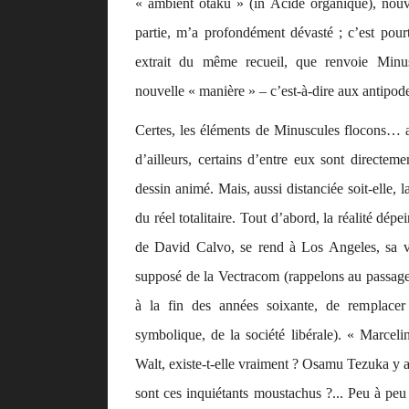
« ambient otaku » (in
Acide organique
), nou
partie, m’a profondément dévasté ; c’est pour
extrait du même recueil, que renvoie
Minu
nouvelle « manière » – c’est-à-dire aux antipode
Certes, les éléments de
Minuscules flocons…
a
d’ailleurs, certains d’entre eux sont directem
dessin animé. Mais, aussi distanciée soit-elle, la
du réel totalitaire. Tout d’abord, la réalité dépe
de David Calvo, se rend à Los Angeles, sa vil
supposé de la Vectracom (rappelons au passag
à la fin des années soixante, de remplacer 
symbolique, de la société libérale). « Marceli
Walt, existe-t-elle vraiment ? Osamu Tezuka y a
sont ces inquiétants moustachus ?... Peu à peu 