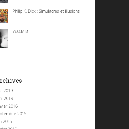
Philip K. Dick : Simulacres et illusions
W.O.M.B
rchives
i 2019
ril 2019
nvier 2016
ptembre 2015
in 2015