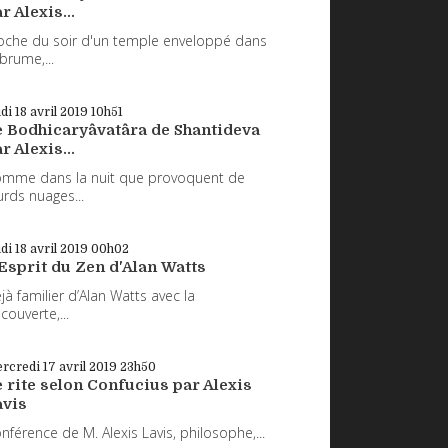
r Alexis...
oche du soir d'un temple enveloppé dans
 brume,...
udi 18
avril 2019
10h51
e Bodhicaryâvatâra de Shantideva
r Alexis...
mme dans la nuit que provoquent de
urds nuages...
udi 18
avril 2019
00h02
Esprit du Zen d'Alan Watts
jà familier d’Alan Watts avec la
couverte,...
rcredi 17
avril 2019
23h50
 rite selon Confucius par Alexis
avis
nférence de M. Alexis Lavis, philosophe,...