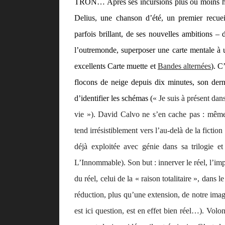
TRON
… Après ses incursions plus ou moins h
Delius, une chanson d’été
, un premier recuei
parfois brillant, de ses nouvelles ambitions 
l’outremonde, superposer une carte mentale à un
excellents
Carte muette
et
Bandes alternées
). C
flocons de neige depuis dix minutes
, son der
d’identifier les schémas (
« Je suis à présent dan
vie »). David Calvo ne s’en cache pas : mêm
tend irrésistiblement vers l’au-delà de la fictio
déjà exploitée avec génie dans sa trilogie e
L’Innommable
). Son but : innerver le réel,
l’im
du réel, celui de la « raison totalitaire », dans 
réduction
, plus qu’une
extension
, de notre imag
est ici question, est en effet bien
réel
…). Volon