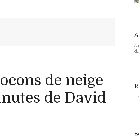
À
An
du
locons de neige
R
inutes de David
B