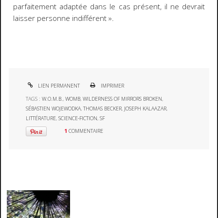
parfaitement adaptée dans le cas présent, il ne devrait
laisser personne indifférent ».
LIEN PERMANENT
IMPRIMER
TAGS :
W.O.M.B.
,
WOMB
,
WILDERNESS OF MIRRORS BROKEN
,
SÉBASTIEN WOJEWODKA
,
THOMAS BECKER
,
JOSEPH KALAAZAR
,
LITTÉRATURE
,
SCIENCE-FICTION
,
SF
1
COMMENTAIRE