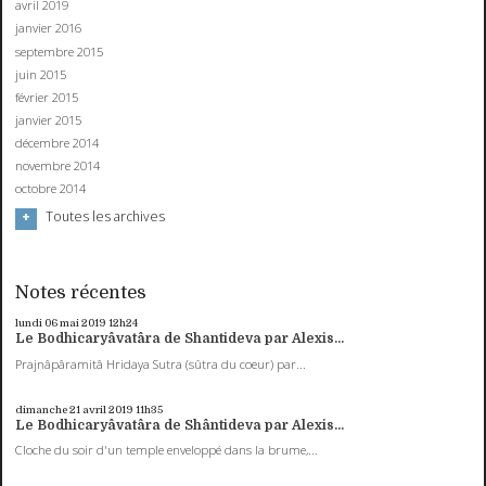
avril 2019
janvier 2016
septembre 2015
juin 2015
février 2015
janvier 2015
décembre 2014
novembre 2014
octobre 2014
Toutes les archives
Notes récentes
lundi 06
mai 2019
12h24
Le Bodhicaryâvatâra de Shantideva par Alexis...
Prajnâpâramitâ Hridaya Sutra (sûtra du coeur) par...
dimanche 21
avril 2019
11h35
Le Bodhicaryâvatâra de Shântideva par Alexis...
Cloche du soir d'un temple enveloppé dans la brume,...