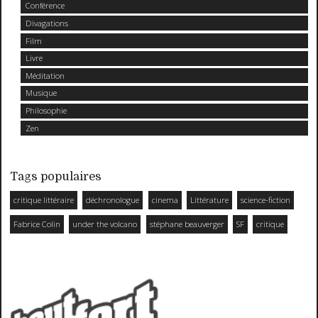
Conférence
Divagations
Film
Livre
Méditation
Musique
Philosophie
Zen
Tags populaires
critique littéraire
déchronologue
cinema
Littérature
science-fiction
Fabrice Colin
under the volcano
stéphane beauverger
SF
critique