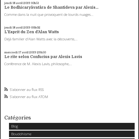
jeudi 18
avril 2019
10h51
Le Bodhicaryâvatâra de Shantideva par Alexis...
Comme dans la nuit que provoquent de lourds nuages...
jeudi 18
avril 2019
00h02
L'Esprit du Zen d'Alan Watts
Déjà familier d’Alan Watts avec la découverte,...
mercredi 17
avril 2019
23h50
Le rite selon Confucius par Alexis Lavis
Conférence de M. Alexis Lavis, philosophe,...
S'abonner au flux RSS
S'abonner au flux ATOM
Catégories
Blog
Bouddhisme