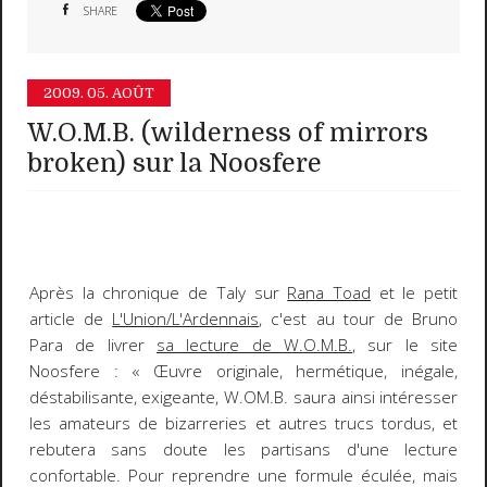
SHARE
2009.
05. AOÛT
W.O.M.B. (wilderness of mirrors
broken) sur la Noosfere
Après la chronique de Taly sur
Rana Toad
et le petit
article de
L'Union/L'Ardennais
, c'est au tour de Bruno
Para de livrer
sa lecture de W.O.M.B.
, sur le site
Noosfere : « Œuvre originale, hermétique, inégale,
déstabilisante, exigeante,
W.OM.B.
saura ainsi intéresser
les amateurs de bizarreries et autres trucs tordus, et
rebutera sans doute les partisans d'une lecture
confortable. Pour reprendre une formule éculée, mais