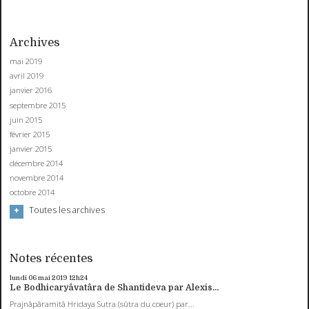
Archives
mai 2019
avril 2019
janvier 2016
septembre 2015
juin 2015
février 2015
janvier 2015
décembre 2014
novembre 2014
octobre 2014
Toutes les archives
Notes récentes
lundi 06
mai 2019
12h24
Le Bodhicaryâvatâra de Shantideva par Alexis...
Prajnâpâramitâ Hridaya Sutra (sûtra du coeur) par...