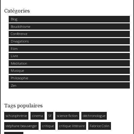
Catégories
Blog
Bouddhisme
Conférence
Divagations
Film
Livre
Méditation
Musique
Philosophie
Zen
Tags populaires
schizophrénie
cinema
SF
science-fiction
déchronologue
stéphane beauverger
critique
critique littéraire
Fabrice Colin