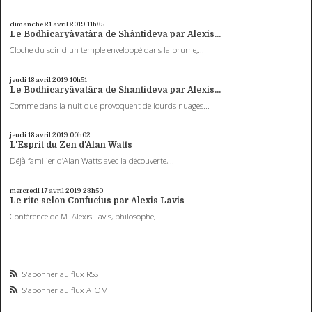
dimanche 21
avril 2019
11h35
Le Bodhicaryâvatâra de Shântideva par Alexis...
Cloche du soir d'un temple enveloppé dans la brume,...
jeudi 18
avril 2019
10h51
Le Bodhicaryâvatâra de Shantideva par Alexis...
Comme dans la nuit que provoquent de lourds nuages...
jeudi 18
avril 2019
00h02
L'Esprit du Zen d'Alan Watts
Déjà familier d’Alan Watts avec la découverte,...
mercredi 17
avril 2019
23h50
Le rite selon Confucius par Alexis Lavis
Conférence de M. Alexis Lavis, philosophe,...
S'abonner au flux RSS
S'abonner au flux ATOM