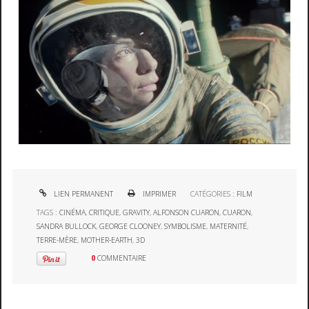
LIEN PERMANENT
IMPRIMER
CATÉGORIES :
FILM
TAGS :
CINÉMA
,
CRITIQUE
,
GRAVITY
,
ALFONSON CUARON
,
CUARON
,
SANDRA BULLOCK
,
GEORGE CLOONEY
,
SYMBOLISME
,
MATERNITÉ
,
TERRE-MÈRE
,
MOTHER-EARTH
,
3D
0
COMMENTAIRE