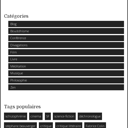
Catégories
Blog
Bouddhisme
Conférence
Divagations
Film
Livre
Méditation
Musique
Philosophie
Zen
Tags populaires
schizophrénie
cinema
SF
science-fiction
déchronologue
stéphane beauverger
critique
critique littéraire
Fabrice Colin