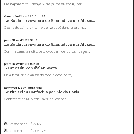
Prajnâpâramitâ Hridaya Sutra (sûtra du coeur) par...
dimanche 21
avril 2019
11h35
Le Bodhicaryâvatâra de Shântideva par Alexis...
Cloche du soir d'un temple enveloppé dans la brume,...
jeudi 18
avril 2019
10h51
Le Bodhicaryâvatâra de Shantideva par Alexis...
Comme dans la nuit que provoquent de lourds nuages...
jeudi 18
avril 2019
00h02
L'Esprit du Zen d'Alan Watts
Déjà familier d’Alan Watts avec la découverte,...
mercredi 17
avril 2019
23h50
Le rite selon Confucius par Alexis Lavis
Conférence de M. Alexis Lavis, philosophe,...
S'abonner au flux RSS
S'abonner au flux ATOM