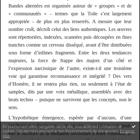
Bandes alternées
est organisée autour de « groupes » et de
« communautés » – termes que la Toile s’est largement
appropriée – de plus en plus resserrés. A mesure que leur
nombre croît, décroît celui des liens authentiques. Les œuvres
sont répertoriées, indexées, scannées puis découpées en fines
tranches comme un cerveau disséqué, avant d’être distribuées
sous forme d’infimes fragments. Entre les deux tendances
majeures, la force de frappe des
majors
d’un côté et
l’expression narcissique de l’autre, existe-t-il une troisième
voie qui garantisse reconnaissance et intégrité ? Des vers
d’Homère, il ne restera plus rien, ou seulement à l’état de
samples
, dits par une voix métallique, assemblés avec des
beats
techno – puisque ne survivent que les concepts, non le
sens.
L’hypothétique émergence, espérée par d’aucuns, d’une
intelligence collective ou « en essaim », qui légitimerait peut-
En poursuivant votre navigation sur ce site, vous acceptez l'utilisation de
cookies. Ces derniers assurent le bon fonctionnement de nos services.
En savoir
être le sacrifice de la médiateté nécessaire à notre cohésion, se
plus
.