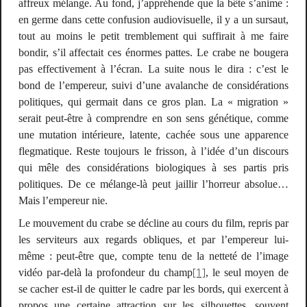
affreux mélange. Au fond, j’appréhende que la bête s’anime :
en germe dans cette confusion audiovisuelle, il y a un sursaut,
tout au moins le petit tremblement qui suffirait à me faire
bondir, s’il affectait ces énormes pattes. Le crabe ne bougera
pas effectivement à l’écran. La suite nous le dira : c’est le
bond de l’empereur, suivi d’une avalanche de considérations
politiques, qui germait dans ce gros plan. La « migration »
serait peut-être à comprendre en son sens génétique, comme
une mutation intérieure, latente, cachée sous une apparence
flegmatique. Reste toujours le frisson, à l’idée d’un discours
qui mêle des considérations biologiques à ses partis pris
politiques. De ce mélange-là peut jaillir l’horreur absolue…
Mais l’empereur nie.
Le mouvement du crabe se décline au cours du film, repris par
les serviteurs aux regards obliques, et par l’empereur lui-
même : peut-être que, compte tenu de la netteté de l’image
[1]
vidéo par-delà la profondeur du champ
, le seul moyen de
se cacher est-il de quitter le cadre par les bords, qui exercent à
propos une certaine attraction sur les silhouettes, souvent