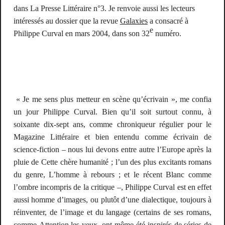
dans La Presse Littéraire n°3. Je renvoie aussi les lecteurs
intéressés au dossier que la revue
Galaxies
a consacré à
e
Philippe Curval en mars 2004, dans son 32
numéro.
« Je me sens plus metteur en scène qu’écrivain », me confia
un jour Philippe Curval. Bien qu’il soit surtout connu, à
soixante dix-sept ans, comme chroniqueur régulier pour le
Magazine Littéraire
et bien entendu comme écrivain de
science-fiction – nous lui devons entre autre l’Europe après la
pluie de
Cette chère humanité
; l’un des plus excitants romans
du genre,
L’homme à rebours
; et le récent
Blanc comme
l’ombre
incompris de la critique –, Philippe Curval est en effet
aussi homme d’images, ou plutôt d’une dialectique, toujours à
réinventer, de l’image et du langage (certains de ses romans,
comme
Attention les yeux
, ont même été inspirés de séries de