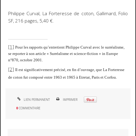
Philippe Curval,
La Forteresse de coton
, Gallimard, Folio
SF, 216 pages, 5,40 €.
[1]
Pour les rapports qu’entretient Philippe Curval avec le surréalisme,
se reporter à son article « Surréalisme et science-fiction » in
Europe
n°870, octobre 2001.
[2]
Il est significativement précisé, en fin d’ouvrage, que
La Forteresse
de coton
fut composé entre 1963 et 1965 à Etretat, Paris et Corfou.
LIEN PERMANENT
IMPRIMER
0
COMMENTAIRE