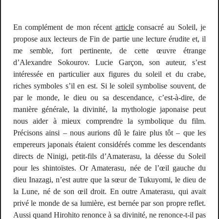
En complément de mon récent
article
consacré au
Soleil
, je
propose aux lecteurs de
Fin de partie
une lecture érudite et, il
me semble, fort pertinente, de cette œuvre étrange
d’Alexandre Sokourov. Lucie Garçon, son auteur, s’est
intéressée en particulier aux figures du soleil et du crabe,
riches symboles s’il en est. Si le soleil symbolise souvent, de
par le monde, le dieu ou sa descendance, c’est-à-dire, de
manière générale, la
divinité
, la mythologie japonaise peut
nous aider à mieux comprendre la symbolique du film.
Précisons ainsi – nous aurions dû le faire plus tôt – que les
empereurs japonais étaient considérés comme les descendants
directs de Ninigi, petit-fils d’Amaterasu, la déesse du Soleil
pour les shintoïstes. Or Amaterasu, née de l’œil gauche du
dieu Inazagi, n’est autre que la sœur de Tukuyomi, le dieu de
la Lune, né de son œil droit. En outre Amaterasu, qui avait
privé le monde de sa lumière, est bernée par son propre reflet.
Aussi quand Hirohito renonce à sa divinité, ne renonce-t-il pas