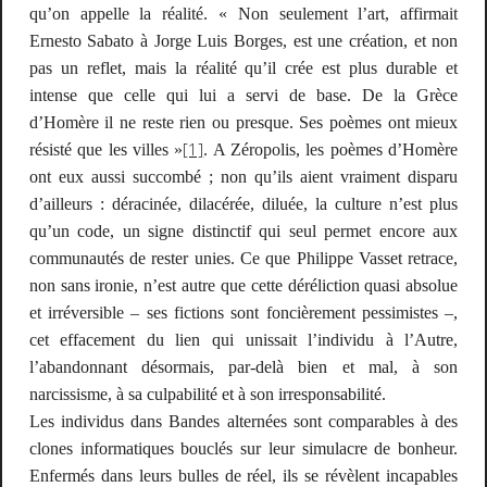
qu’on appelle la réalité.
« Non seulement l’art, affirmait
Ernesto Sabato à Jorge Luis Borges, est une création, et non
pas un reflet, mais la réalité qu’il crée est plus durable et
intense que celle qui lui a servi de base. De la Grèce
d’Homère il ne reste rien ou presque. Ses poèmes ont mieux
[1]
résisté que les villes »
. A Zéropolis, les poèmes d’Homère
ont eux aussi succombé ; non qu’ils aient vraiment disparu
d’ailleurs : déracinée, dilacérée, diluée, la culture n’est plus
qu’un code, un signe distinctif qui seul permet encore aux
communautés de rester unies. Ce que Philippe Vasset retrace,
non sans ironie, n’est autre que cette déréliction quasi absolue
et irréversible – ses fictions sont foncièrement pessimistes –,
cet effacement du lien qui unissait l’individu à l’Autre,
l’abandonnant désormais, par-delà bien et mal, à son
narcissisme, à sa culpabilité et à son irresponsabilité.
Les individus dans
Bandes alternées
sont comparables à des
clones informatiques bouclés sur leur simulacre de bonheur.
Enfermés dans leurs bulles de réel, ils se révèlent incapables