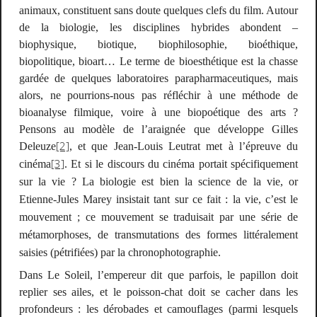
animaux, constituent sans doute quelques clefs du film. Autour
de la biologie, les disciplines hybrides abondent –
biophysique, biotique, biophilosophie, bioéthique,
biopolitique, bioart… Le terme de
bioesthétique
est la chasse
gardée de quelques laboratoires parapharmaceutiques, mais
alors, ne pourrions-nous pas réfléchir à une méthode de
bioanalyse filmique
, voire à une
biopoétique
des arts
?
Pensons au modèle de l’araignée que développe Gilles
[2]
Deleuze
, et que Jean-Louis Leutrat met à l’épreuve du
[3]
cinéma
.
Et si le discours du cinéma portait spécifiquement
sur la vie ? La biologie est bien la science de la vie, or
Etienne-Jules Marey insistait tant sur ce fait : la vie, c’est le
mouvement ; ce mouvement se traduisait par une série de
métamorphoses, de transmutations des formes littéralement
saisies (pétrifiées) par la chronophotographie.
Dans
Le Soleil,
l’empereur dit que parfois, le papillon doit
replier ses ailes, et le poisson-chat doit se cacher dans les
profondeurs : les dérobades et camouflages (parmi lesquels