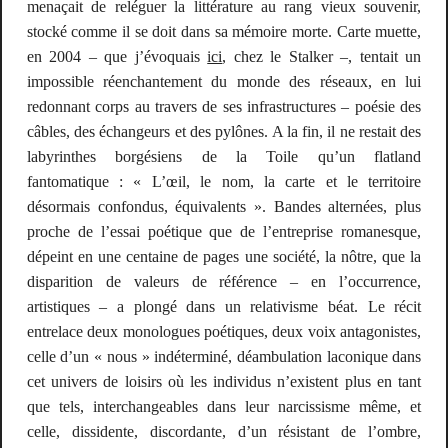
menaçait de reléguer la littérature au rang vieux souvenir,
stocké comme il se doit dans sa mémoire morte.
Carte muette
,
en 2004 – que j’évoquais
ici
, chez le Stalker –, tentait un
impossible réenchantement du monde des réseaux, en lui
redonnant corps au travers de ses infrastructures – poésie des
câbles, des échangeurs et des pylônes. A la fin, il ne restait des
labyrinthes borgésiens de la Toile qu’un
flatland
fantomatique : « L’œil, le nom, la carte et le territoire
désormais confondus, équivalents ».
Bandes alternées
, plus
proche de l’essai poétique que de l’entreprise romanesque,
dépeint en une centaine de pages une société, la nôtre, que la
disparition de valeurs de référence – en l’occurrence,
artistiques – a plongé dans un relativisme béat. Le récit
entrelace deux monologues poétiques, deux voix antagonistes,
celle d’un « nous » indéterminé, déambulation laconique dans
cet univers de loisirs où les individus n’existent plus en tant
que tels, interchangeables dans leur narcissisme même, et
celle, dissidente, discordante, d’un résistant de l’ombre,