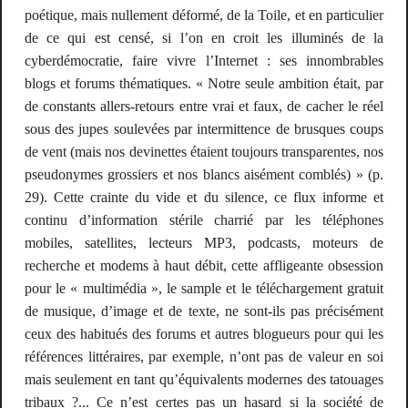
poétique, mais nullement déformé, de la Toile, et en particulier
de ce qui est censé, si l’on en croit les illuminés de la
cyberdémocratie, faire vivre l’Internet : ses innombrables
blogs et forums thématiques.
«
Notre seule ambition était, par
de constants allers-retours entre vrai et faux, de cacher le réel
sous des jupes soulevées par intermittence de brusques coups
de vent (mais nos devinettes étaient toujours transparentes, nos
pseudonymes grossiers et nos blancs aisément comblés)
»
(p.
29). Cette crainte du vide et du silence, ce flux informe et
continu d’information stérile charrié par les téléphones
mobiles, satellites, lecteurs MP3,
podcasts
, moteurs de
recherche et modems à haut débit, cette affligeante obsession
pour le « multimédia », le
sample
et le téléchargement gratuit
de musique, d’image et de texte, ne sont-ils pas précisément
ceux des habitués des forums et autres
blogueurs
pour qui les
références littéraires, par exemple, n’ont pas de valeur en soi
mais seulement en tant qu’équivalents modernes des tatouages
tribaux ?... Ce n’est certes pas un hasard si la société de