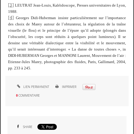
[3]
LEUTRAT Jean-Louis,
Kaléidoscope,
Presses universitaires de Lyon,
1988.
[4]
Georges Didi-Huberman insiste particulièrement sur l’importance
des choix de Marey autour de l’obturateur, la régulation de la traîne
visuelle (le flou) et le principe de l’épure qu’il adopte (plongés dans
l’obscurité, les corps sont réduits à quelques point lumineux). Il se
dessine une véritable dialectique entre la visibilité et le mouvement,
qu’il serait intéressant d’interroger. « La danse de toutes choses », in
DIDI-HUBERMAN Georges et MANNONI Laurent,
Mouvement de l’air :
Etienne-Jules Marey, photographie des fluides,
Paris, Gallimard, 2004,
pp. 233 à 245.
LIEN PERMANENT
IMPRIMER
0
COMMENTAIRE
SHARE