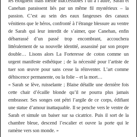
les éloignent mais même inaccessibles l’un à l’autre, Sarah et
Canehan paraissent liés par un même fil mystérieux – la
passion. C’est au sein des eaux fangeuses des canaux
vénitiens que le héros, confronté à l’étrange blessure au ventre
de Sarah qui leur interdit de s’aimer, que Canehan, enfin
débarrassé d’un passé trop encombrant, accouchera
littéralement de sa nouvelle identité, assassiné par son propre
double… Lisons alors
La Forteresse de coton
comme un
urgent manifeste esthétique ; de la nécessité pour l’artiste de
tuer son œuvre pour sans cesse la réinventer. L’art comme
déhiscence permanente, ou la folie – et la mort…
« Sarah se lève, ruisselante ; Blaise détaille une dernière fois
cette chair d’écaille blonde qu’il ne pourra plus jamais
embrasser. Ses songes ont pétri l’argile de ce corps, édifiant
une statue d’amour inattaquable. Il se penche vers le ventre de
Sarah et simule un baiser sur sa cicatrice. Puis il sort de la
chambre bleue, descend l’escalier et ouvre la porte qui le
ramène vers son monde. »