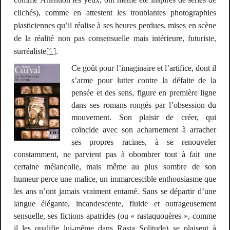
clichés), comme en attestent les troublantes
photographies
plasticiennes
qu’il réalise à ses heures perdues, mises en scène
de la réalité non pas consensuelle mais intérieure,
futuriste
,
[1]
surréaliste
.
Ce goût pour l’imaginaire et l’artifice, dont il
s’arme pour lutter contre la défaite de la
pensée et des sens, figure en première ligne
dans ses romans rongés par l’obsession du
mouvement. Son plaisir de créer, qui
coïncide avec son acharnement à arracher
ses propres racines, à se renouveler
constamment, ne parvient pas à obombrer tout à fait une
certaine mélancolie, mais même au plus sombre de son
humeur perce une malice, un immarcescible enthousiasme que
les ans n’ont jamais vraiment entamé. Sans se départir d’une
langue élégante, incandescente, fluide et outrageusement
sensuelle, ses fictions apatrides (ou « rastaquouères », comme
il les qualifie lui-même dans
Rasta Solitude
) se plaisent à