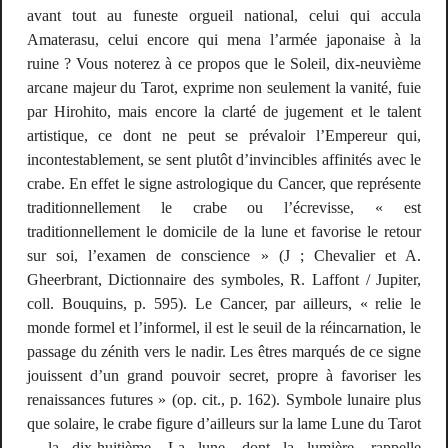
avant tout au funeste orgueil national, celui qui accula
Amaterasu, celui encore qui mena l’armée japonaise à la
ruine ? Vous noterez à ce propos que le Soleil, dix-neuvième
arcane majeur du Tarot, exprime non seulement la vanité, fuie
par Hirohito, mais encore la clarté de jugement et le talent
artistique, ce dont ne peut se prévaloir l’Empereur qui,
incontestablement, se sent plutôt d’invincibles affinités avec le
crabe
. En effet le signe astrologique du Cancer, que représente
traditionnellement le crabe ou l’écrevisse, « est
traditionnellement le domicile de la lune et favorise le retour
sur soi, l’examen de conscience » (J ; Chevalier et A.
Gheerbrant,
Dictionnaire des symboles
, R. Laffont / Jupiter,
coll. Bouquins, p. 595). Le Cancer, par ailleurs, « relie le
monde formel et l’informel, il est le seuil de la réincarnation, le
passage du zénith vers le nadir. Les êtres marqués de ce signe
jouissent d’un grand pouvoir secret, propre à favoriser les
renaissances futures » (op. cit., p. 162). Symbole lunaire plus
que solaire, le crabe figure d’ailleurs sur la lame
Lune
du Tarot
– la dix-huitième. La lune, dont la lumière, rappelle