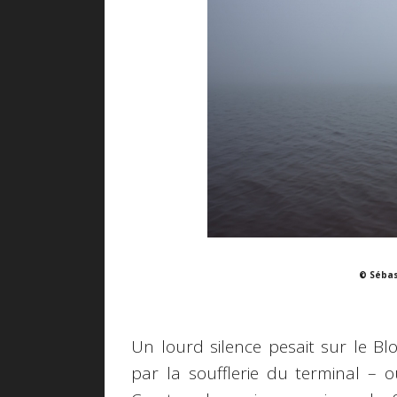
© Sébas
Un lourd silence pesait sur le B
par la soufflerie du terminal –