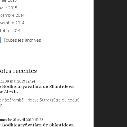
vrier 2015
nvier 2015
cembre 2014
vembre 2014
tobre 2014
Toutes les archives
otes récentes
ndi 06
mai 2019
12h24
e Bodhicaryâvatâra de Shantideva
r Alexis...
ajnâpâramitâ Hridaya Sutra (sûtra du coeur)
...
manche 21
avril 2019
11h35
e Bodhicaryâvatâra de Shântideva