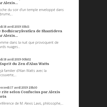
r Alexis...
oche du soir d'un temple enveloppé dans
 brume,...
udi 18
avril 2019
10h51
e Bodhicaryâvatâra de Shantideva
r Alexis...
mme dans la nuit que provoquent de
urds nuages...
udi 18
avril 2019
00h02
Esprit du Zen d'Alan Watts
jà familier d’Alan Watts avec la
couverte,...
rcredi 17
avril 2019
23h50
 rite selon Confucius par Alexis
avis
nférence de M. Alexis Lavis, philosophe,...