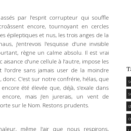
ssés par l'esprit corrupteur qui souffle
croâssent encore, tournoyant en cercles
 épileptiques et nus, les trois anges de la
aus, j'entrevois l'esquisse d'une invisible
rtant, règne un calme absolu. Il est vrai
aisance d'une cellule à l'autre, impose les
T
nt l'ordre sans jamais user de la moindre
, donc. C'est sur notre confrérie, hélas, que
s
encore été élevée que, déjà, s'exale dans
s
 encore, mais j'en jurerais, un vent de
porte sur le Nom. Restons prudents.
s
c
haleur, même l'air que nous respirons,
L