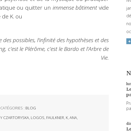
fé
atique ou quitter un
immense bâtiment
vide
ja
e de K. ou
dé
no
oc
le des possibles, l’infinité des hypothèses et des
ng, c’est le Plérôme, c’est le Bardo et l’Arbre de
Vie.
N
lu
L
pa
Pr
CATÉGORIES :
BLOG
par
Y CZARTORYSKA
,
LOGOS
,
FAULKNER
,
K
,
ANA
,
di
L