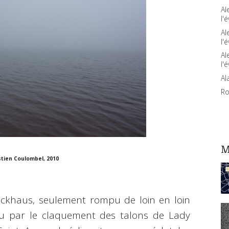
Al
l'é
Al
l'é
Al
l'é
Al
Ro
M
tien Coulombel, 2010
lockhaus, seulement rompu de loin en loin
 ou par le claquement des talons de Lady