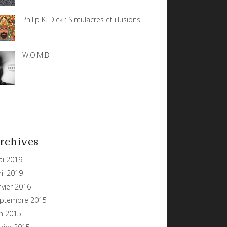
Philip K. Dick : Simulacres et illusions
W.O.M.B
rchives
i 2019
ril 2019
nvier 2016
ptembre 2015
in 2015