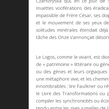
Czartoryska qui, en ce jour de S
muettes vociférations des éradica
impassible de Frère César, ses doigt
et le mouvement de ses yeux de c
solitudes minérales étendait déj
tâche des Onze s'annonçait désorma
Le Logos, comme le vivant, est dio
de « patrimoine » littéraire ou gé
ou des gènes et leurs orgiaques e
une métaphore vive, et les chemi
innombrables : lire Faulkner ou r
le Livre des Transformations ou
compiler les synchronicités ou éco
tendu entre les rives jumelles de