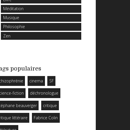
Méditation
Musique
Philosophie
Zen
ags populaires
chizophrénie
cinema
SF
cience-fiction
déchronologue
téphane beauverger
critique
ritique littéraire
Fabrice Colin
ittérature