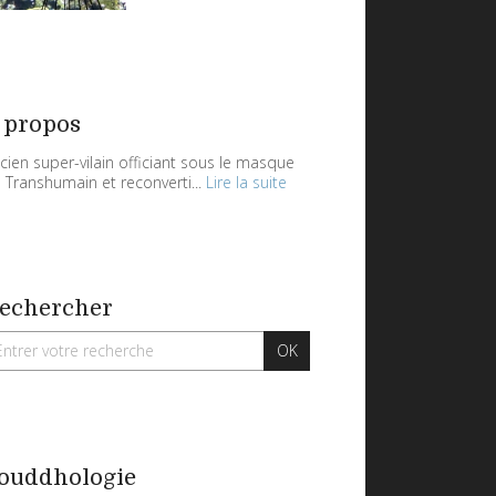
 propos
cien super-vilain officiant sous le masque
 Transhumain et reconverti...
Lire la suite
echercher
ouddhologie