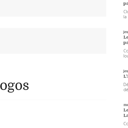
pa
Cl
la
je
L
pa
Co
lo
je
L'
Logos
Dé
dé
me
Le
L
Co