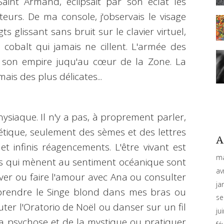
aint Armand, éclipsait par son éclat les
teurs. De ma console, j'observais le visage
s glissant sans bruit sur le clavier virtuel,
obalt qui jamais ne cillent. L'armée des
à son empire juqu'au cœur de la Zone. La
is des plus délicates...
nysiaque. Il n'y a pas, à proprement parler,
nétique, seulement des sèmes et des lettres
A
t infinis réagencements. L'être vivant est
ma
ns qui mènent au sentiment océanique sont
av
êver ou faire l'amour avec Ana ou consulter
ja
 prendre le Singe blond dans mes bras ou
se
uter l'Oratorio de Noël ou danser sur un fil
ju
 la psychose et de la mystique ou pratiquer