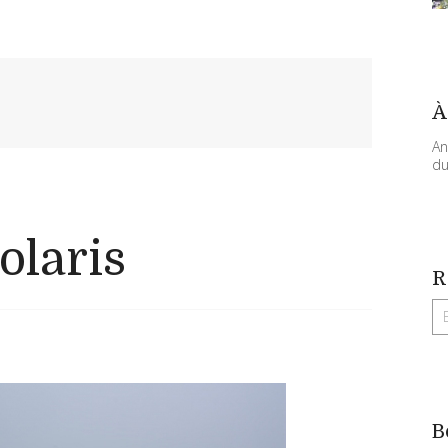
À
An
du
olaris
R
B