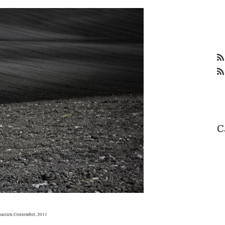
C
astien Coulombel, 2011