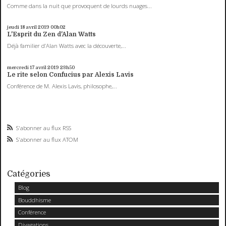
Comme dans la nuit que provoquent de lourds nuages...
jeudi 18
avril 2019
00h02
L'Esprit du Zen d'Alan Watts
Déjà familier d’Alan Watts avec la découverte,...
mercredi 17
avril 2019
23h50
Le rite selon Confucius par Alexis Lavis
Conférence de M. Alexis Lavis, philosophe,...
S'abonner au flux RSS
S'abonner au flux ATOM
Catégories
Blog
Bouddhisme
Conférence
Divagations