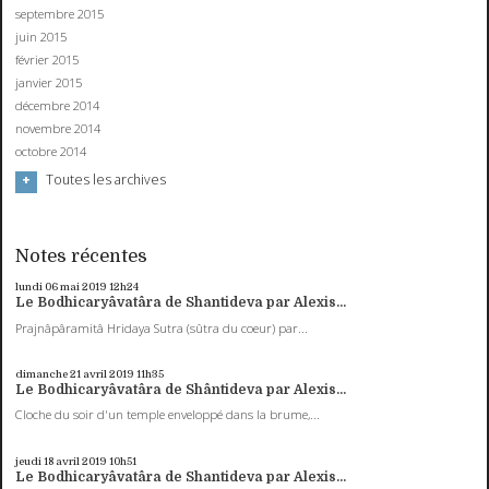
septembre 2015
juin 2015
février 2015
janvier 2015
décembre 2014
novembre 2014
octobre 2014
Toutes les archives
Notes récentes
lundi 06
mai 2019
12h24
Le Bodhicaryâvatâra de Shantideva par Alexis...
Prajnâpâramitâ Hridaya Sutra (sûtra du coeur) par...
dimanche 21
avril 2019
11h35
Le Bodhicaryâvatâra de Shântideva par Alexis...
Cloche du soir d'un temple enveloppé dans la brume,...
jeudi 18
avril 2019
10h51
Le Bodhicaryâvatâra de Shantideva par Alexis...