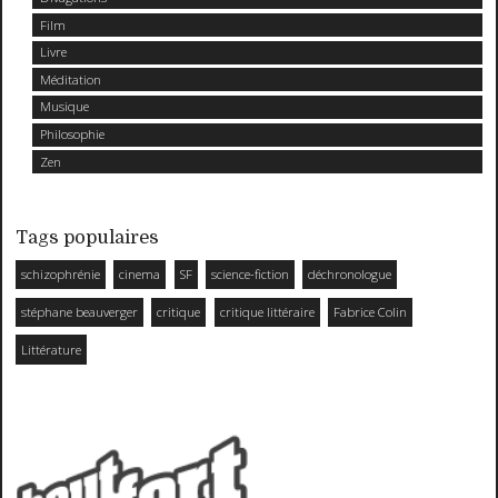
Film
Livre
Méditation
Musique
Philosophie
Zen
Tags populaires
schizophrénie
cinema
SF
science-fiction
déchronologue
stéphane beauverger
critique
critique littéraire
Fabrice Colin
Littérature