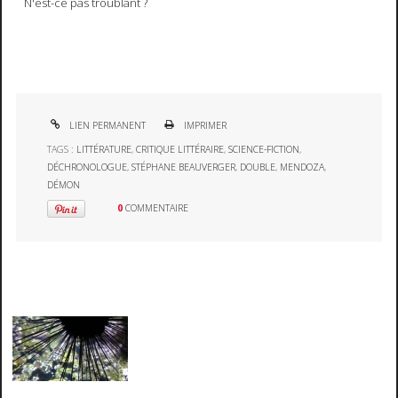
N'est-ce pas troublant ?
LIEN PERMANENT
IMPRIMER
TAGS :
LITTÉRATURE
,
CRITIQUE LITTÉRAIRE
,
SCIENCE-FICTION
,
DÉCHRONOLOGUE
,
STÉPHANE BEAUVERGER
,
DOUBLE
,
MENDOZA
,
DÉMON
0
COMMENTAIRE