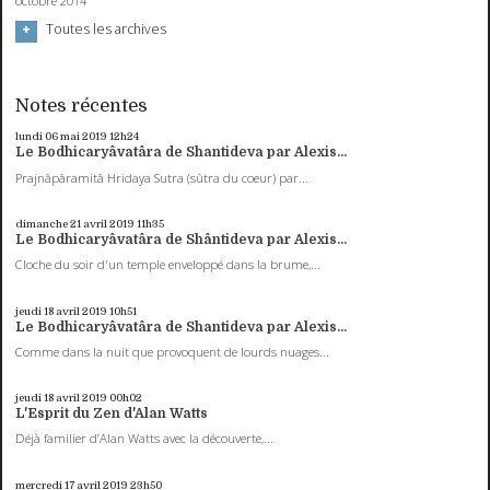
octobre 2014
Toutes les archives
Notes récentes
lundi 06
mai 2019
12h24
Le Bodhicaryâvatâra de Shantideva par Alexis...
Prajnâpâramitâ Hridaya Sutra (sûtra du coeur) par...
dimanche 21
avril 2019
11h35
Le Bodhicaryâvatâra de Shântideva par Alexis...
Cloche du soir d'un temple enveloppé dans la brume,...
jeudi 18
avril 2019
10h51
Le Bodhicaryâvatâra de Shantideva par Alexis...
Comme dans la nuit que provoquent de lourds nuages...
jeudi 18
avril 2019
00h02
L'Esprit du Zen d'Alan Watts
Déjà familier d’Alan Watts avec la découverte,...
mercredi 17
avril 2019
23h50