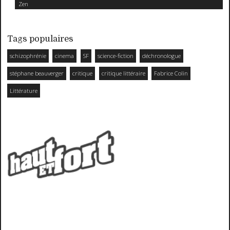
Zen
Tags populaires
schizophrénie
cinema
SF
science-fiction
déchronologue
stéphane beauverger
critique
critique littéraire
Fabrice Colin
Littérature