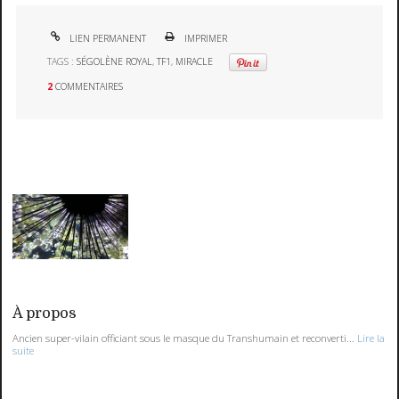
LIEN PERMANENT
IMPRIMER
TAGS :
SÉGOLÈNE ROYAL
,
TF1
,
MIRACLE
2
COMMENTAIRES
À propos
Ancien super-vilain officiant sous le masque du Transhumain et reconverti...
Lire la
suite