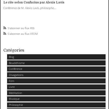
Le rite selon Confucius par Alexis Lavis
Conférence de M. Alexis Lavis, philosophe,...
S'abonner au flux RSS
S'abonner au flux ATOM
Catégories
Blog
Bouddhisme
Conférence
Divagations
Film
Livre
Méditation
Musique
Philosophie