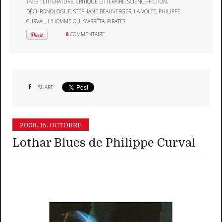
TAGS :
LITTÉRATURE
,
CRITIQUE LITTÉRAIRE
,
SCIENCE-FICTION
,
DÉCHRONOLOGUE
,
STÉPHANE BEAUVERGER
,
LA VOLTE
,
PHILIPPE
CURVAL
,
L'HOMME QUI S'ARRÊTA
,
PIRATES
0
COMMENTAIRE
SHARE
2008.
15. OCTOBRE
Lothar Blues de Philippe Curval