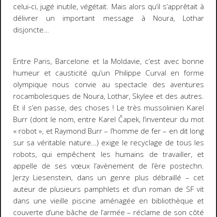
celui-ci, jugé inutile, végétait. Mais alors qu’il s’apprêtait à
délivrer un important message à Noura, Lothar
disjoncte…
Entre Paris, Barcelone et la Moldavie, c’est avec bonne
humeur et causticité qu’un Philippe Curval en forme
olympique nous convie au spectacle des aventures
rocambolesques de Noura, Lothar, Skylee et des autres.
Et il s’en passe, des choses ! Le très mussolinien Karel
Burr (dont le nom, entre Karel
Čapek, l’inventeur du mot
« robot »
, et Raymond Burr – l’homme de fer – en dit long
sur sa véritable nature…) exige le recyclage de tous les
robots, qui empêchent les humains de travailler, et
appelle de ses vœux l’avènement de l’ère postechn.
Jerzy Liesenstein, dans un genre plus débraillé – cet
auteur de plusieurs pamphlets et d’un roman de SF vit
dans une vieille piscine aménagée en bibliothèque et
couverte d’une bâche de l’armée – réclame de son côté