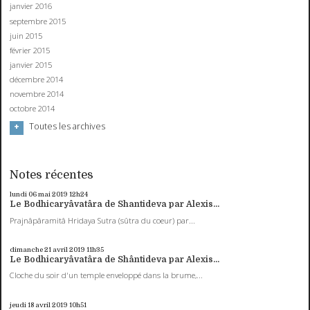
janvier 2016
septembre 2015
juin 2015
février 2015
janvier 2015
décembre 2014
novembre 2014
octobre 2014
Toutes les archives
Notes récentes
lundi 06
mai 2019
12h24
Le Bodhicaryâvatâra de Shantideva par Alexis...
Prajnâpâramitâ Hridaya Sutra (sûtra du coeur) par...
dimanche 21
avril 2019
11h35
Le Bodhicaryâvatâra de Shântideva par Alexis...
Cloche du soir d'un temple enveloppé dans la brume,...
jeudi 18
avril 2019
10h51