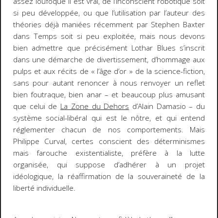
assez loufoque il est vrai, de l’inconscient robotique soit
si peu développée, ou que l’utilisation par l’auteur des
théories déjà maniées récemment par Stephen Baxter
dans
Temps
soit si peu exploitée, mais nous devons
bien admettre que précisément
Lothar Blues
s’inscrit
dans une démarche de divertissement, d’hommage aux
pulps
et aux récits de « l’âge d’or » de la science-fiction,
sans pour autant renoncer à nous renvoyer un reflet
bien foutraque, bien anar – et beaucoup plus amusant
que celui de
La Zone du Dehors
d’Alain Damasio – du
système social-libéral qui est le nôtre, et qui entend
réglementer chacun de nos comportements. Mais
Philippe Curval, certes conscient des déterminismes
mais farouche existentialiste, préfère à la lutte
organisée, qui suppose d’adhérer à un projet
idéologique, la réaffirmation de la souveraineté de la
liberté individuelle.