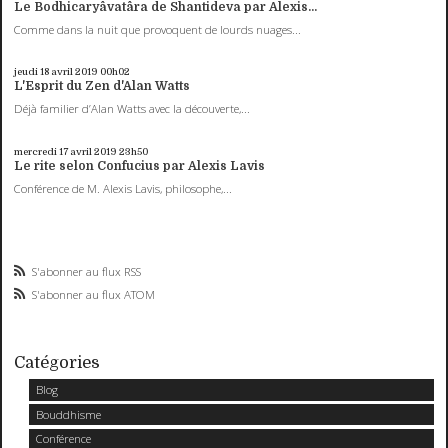
Le Bodhicaryâvatâra de Shantideva par Alexis...
Comme dans la nuit que provoquent de lourds nuages...
jeudi 18
avril 2019
00h02
L'Esprit du Zen d'Alan Watts
Déjà familier d’Alan Watts avec la découverte,...
mercredi 17
avril 2019
23h50
Le rite selon Confucius par Alexis Lavis
Conférence de M. Alexis Lavis, philosophe,...
S'abonner au flux RSS
S'abonner au flux ATOM
Catégories
Blog
Bouddhisme
Conférence