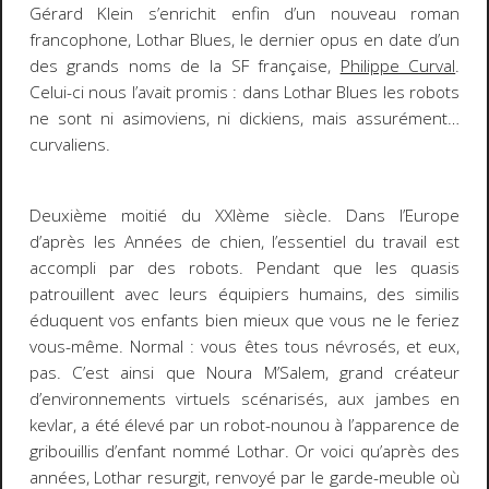
Gérard Klein s’enrichit enfin d’un nouveau roman
francophone,
Lothar Blues
, le dernier opus en date d’un
des grands noms de la SF française,
Philippe Curval
.
Celui-ci nous l’avait promis : dans
Lothar Blues
les robots
ne sont ni asimoviens, ni dickiens, mais assurément…
curvaliens.
Deuxième moitié du XXIème siècle. Dans l’Europe
d’après les Années de chien, l’essentiel du travail est
accompli par des robots. Pendant que les quasis
patrouillent avec leurs équipiers humains, des similis
éduquent vos enfants bien mieux que vous ne le feriez
vous-même. Normal : vous êtes tous névrosés, et eux,
pas. C’est ainsi que Noura M’Salem, grand créateur
d’environnements virtuels scénarisés, aux jambes en
kevlar, a été élevé par un robot-nounou à l’apparence de
gribouillis d’enfant nommé Lothar. Or voici qu’après des
années, Lothar resurgit, renvoyé par le garde-meuble où