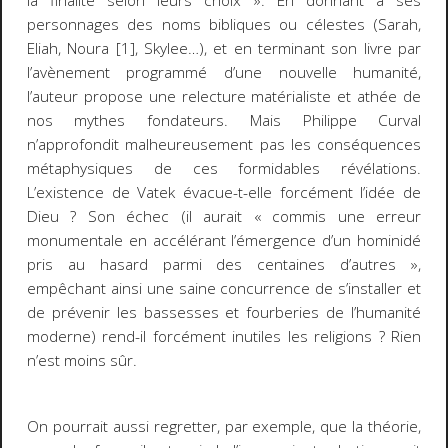
la finalité selon leurs choix ». En donnant à ses
personnages des noms bibliques ou célestes (Sarah,
Eliah, Noura [1]
, Skylee…), et en terminant son livre par
l’avènement programmé d’une nouvelle humanité,
l’auteur propose une relecture matérialiste et athée de
nos mythes fondateurs. Mais Philippe Curval
n’approfondit malheureusement pas les conséquences
métaphysiques de ces formidables révélations.
L’existence de Vatek évacue-t-elle forcément l’idée de
Dieu ? Son échec (il aurait « commis une erreur
monumentale en accélérant l’émergence d’un hominidé
pris au hasard parmi des centaines d’autres »,
empêchant ainsi une saine concurrence de s’installer et
de prévenir les bassesses et fourberies de l’humanité
moderne) rend-il forcément inutiles les religions ? Rien
n’est moins sûr.
On pourrait aussi regretter, par exemple, que la théorie,