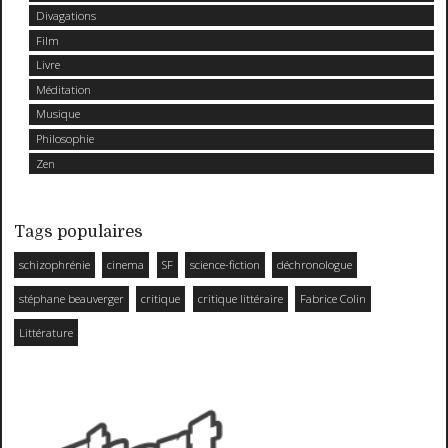
Divagations
Film
Livre
Méditation
Musique
Philosophie
Zen
Tags populaires
schizophrénie
cinema
SF
science-fiction
déchronologue
stéphane beauverger
critique
critique littéraire
Fabrice Colin
Littérature