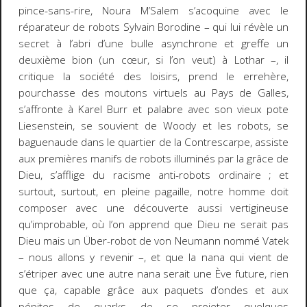
pince-sans-rire, Noura M’Salem s’acoquine avec le
réparateur de robots Sylvain Borodine – qui lui révèle un
secret à l’abri d’une bulle asynchrone et greffe un
deuxième bion (un cœur, si l’on veut) à Lothar –, il
critique la société des loisirs, prend le errehère,
pourchasse des moutons virtuels au Pays de Galles,
s’affronte à Karel Burr et palabre avec son vieux pote
Liesenstein, se souvient de
Woody et les robots
, se
baguenaude dans le quartier de la Contrescarpe, assiste
aux premières manifs de robots illuminés par la grâce de
Dieu, s’afflige du racisme anti-robots ordinaire ; et
surtout, surtout, en pleine pagaille, notre homme doit
composer avec une découverte aussi vertigineuse
qu’improbable, où l’on apprend que Dieu ne serait pas
Dieu mais un Über-robot de von Neumann nommé Vatek
– nous allons y revenir –, et que la nana qui vient de
s’étriper avec une autre nana serait une Ève future, rien
que ça, capable grâce aux paquets d’ondes et aux
pépites de quarks de se projeter quelques