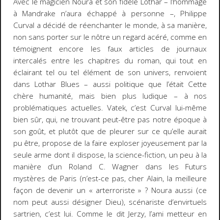
Avec le magicien Noura et son fidèle Lothar – l’hommage
à Mandrake n’aura échappé à personne –, Philippe
Curval a décidé de réenchanter le monde, à sa manière,
non sans porter sur le nôtre un regard acéré, comme en
témoignent encore les faux articles de journaux
intercalés entre les chapitres du roman, qui tout en
éclairant tel ou tel élément de son univers, renvoient
dans
Lothar Blues
– aussi politique que l’était
Cette
chère humanité
, mais bien plus ludique – à nos
problématiques actuelles. Vatek, c’est Curval lui-même
bien sûr, qui, ne trouvant peut-être pas notre époque à
son goût, et plutôt que de pleurer sur ce qu’elle aurait
pu être, propose de la faire exploser joyeusement par la
seule arme dont il dispose, la science-fiction, un peu à la
manière d’un Roland C. Wagner dans les
Futurs
mystères de Paris
(n’est-ce pas, cher Alain, la meilleure
façon de devenir un « arterroriste » ? Noura aussi (ce
nom peut aussi désigner Dieu), scénariste d’envirtuels
sartrien, c’est lui. Comme le dit Jerzy, l’ami metteur en